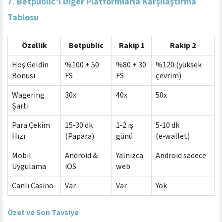
7. Betpublic’ı Diğer Platformlarla Karşılaştırma
Tablosu
Özellik
Betpublic
Rakip 1
Rakip 2
Hoş Geldin
%100 + 50
%80 + 30
%120 (yüksek
Bonusı
FS
FS
çevrim)
Wagering
30x
40x
50x
Şartı
Para Çekim
15‑30 dk
1‑2 iş
5‑10 dk
Hızı
(Papara)
günü
(e‑wallet)
Mobil
Android &
Yalnızca
Android sadece
Uygulama
iOS
web
Canlı Casino
Var
Var
Yok
Özet ve Son Tavsiye