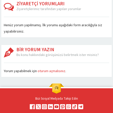
оценки безопасности
и акции для новых и...
ZİYARETÇİ YORUMLARI
Разнообразие игр...
Ziyaretçilerimiz tarafından yapılan yorumlar
Henüz yorum yapılmamış. İlk yorumu aşağıdaki form aracılığıyla siz
yapabilirsiniz.
BİR YORUM YAZIN
Bu konu hakkındaki görüşünüzü belirtmek ister misiniz?
Müşteri Temsilcisi
Yorum yapabilmek için
oturum açmalısınız
.
Bizi Sosyal Medyada Takip Edin
Cevap Yaz