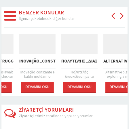
BENZER KONULAR
İlginizi çekebilecek diğer konular
LES_AWAIT_AS_YOU_GUIDE_A_CHICKEN_ACROSS_THE_ROAD_I
INOVAÇÃO_CONSTANTE_E_KALSHI_MOLDAM_O_FUTURO_DAS_P
ΠΟΛΥΤΕΛΉΣ_ΔΙΑΣΚΈΔΑΣΗ_ΜΕ_ΤΟ_NATI
ALTERNATIVE_PLA
Inovação constante e
Πολυτελής
Alternative platforms
kalshi moldam o
διασκέδαση με το
exploring a non uk
futuro das previsões
National Casino και
casino for player
financeiras digitais A
ασφαλείς συναλλαγές
freedom and variety
DEVAMINI OKU
DEVAMINI OKU
DEVAMINI OKU
Revolução dos
Ποικιλία Παιχνιδιών και
Understanding the
Mercados de Previsão
Πάροχοι Λογισμικού Η
Appeal of Offshore
O Funcionamento da...
Εμπειρία του
Casinos Navigating
Ζωντανού Καζίνο
Licensing...
Μέθοδοι...
ZİYARETÇİ YORUMLARI
Ziyaretçilerimiz tarafından yapılan yorumlar