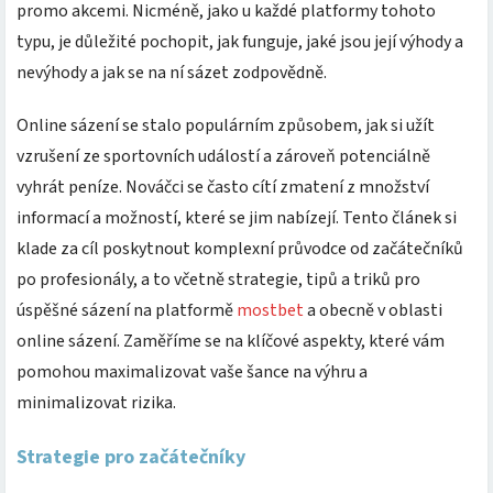
promo akcemi. Nicméně, jako u každé platformy tohoto
typu, je důležité pochopit, jak funguje, jaké jsou její výhody a
nevýhody a jak se na ní sázet zodpovědně.
Online sázení se stalo populárním způsobem, jak si užít
vzrušení ze sportovních událostí a zároveň potenciálně
vyhrát peníze. Nováčci se často cítí zmatení z množství
informací a možností, které se jim nabízejí. Tento článek si
klade za cíl poskytnout komplexní průvodce od začátečníků
po profesionály, a to včetně strategie, tipů a triků pro
úspěšné sázení na platformě
mostbet
a obecně v oblasti
online sázení. Zaměříme se na klíčové aspekty, které vám
pomohou maximalizovat vaše šance na výhru a
minimalizovat rizika.
Strategie pro začátečníky