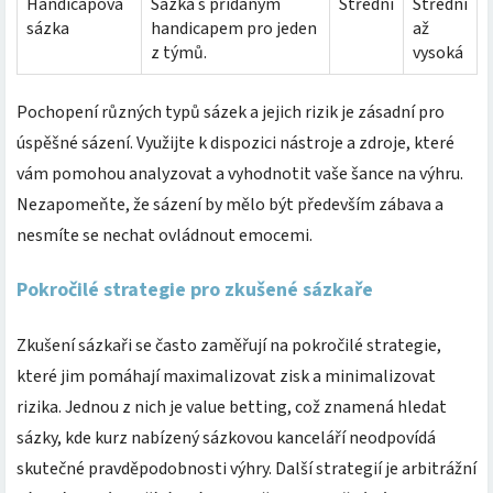
Handicapová
Sázka s přidaným
Střední
Střední
sázka
handicapem pro jeden
až
z týmů.
vysoká
Pochopení různých typů sázek a jejich rizik je zásadní pro
úspěšné sázení. Využijte k dispozici nástroje a zdroje, které
vám pomohou analyzovat a vyhodnotit vaše šance na výhru.
Nezapomeňte, že sázení by mělo být především zábava a
nesmíte se nechat ovládnout emocemi.
Pokročilé strategie pro zkušené sázkaře
Zkušení sázkaři se často zaměřují na pokročilé strategie,
které jim pomáhají maximalizovat zisk a minimalizovat
rizika. Jednou z nich je value betting, což znamená hledat
sázky, kde kurz nabízený sázkovou kanceláří neodpovídá
skutečné pravděpodobnosti výhry. Další strategií je arbitrážní