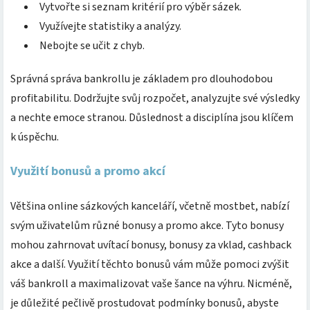
Vytvořte si seznam kritérií pro výběr sázek.
Využívejte statistiky a analýzy.
Nebojte se učit z chyb.
Správná správa bankrollu je základem pro dlouhodobou
profitabilitu. Dodržujte svůj rozpočet, analyzujte své výsledky
a nechte emoce stranou. Důslednost a disciplína jsou klíčem
k úspěchu.
Využití bonusů a promo akcí
Většina online sázkových kanceláří, včetně mostbet, nabízí
svým uživatelům různé bonusy a promo akce. Tyto bonusy
mohou zahrnovat uvítací bonusy, bonusy za vklad, cashback
akce a další. Využití těchto bonusů vám může pomoci zvýšit
váš bankroll a maximalizovat vaše šance na výhru. Nicméně,
je důležité pečlivě prostudovat podmínky bonusů, abyste