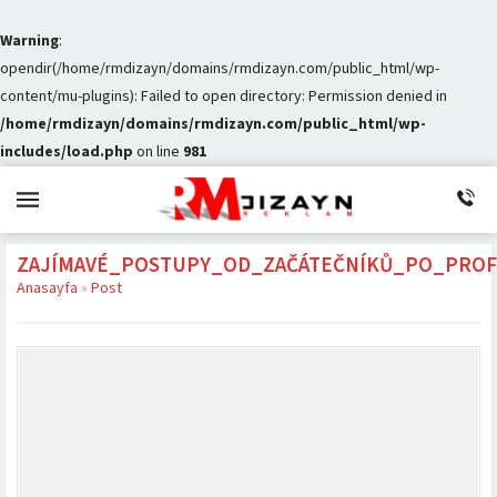
Warning
:
opendir(/home/rmdizayn/domains/rmdizayn.com/public_html/wp-
content/mu-plugins): Failed to open directory: Permission denied in
/home/rmdizayn/domains/rmdizayn.com/public_html/wp-
includes/load.php
on line
981
ZAJÍMAVÉ_POSTUPY_OD_ZAČÁTEČNÍKŮ_PO_PROF
Anasayfa
»
Post