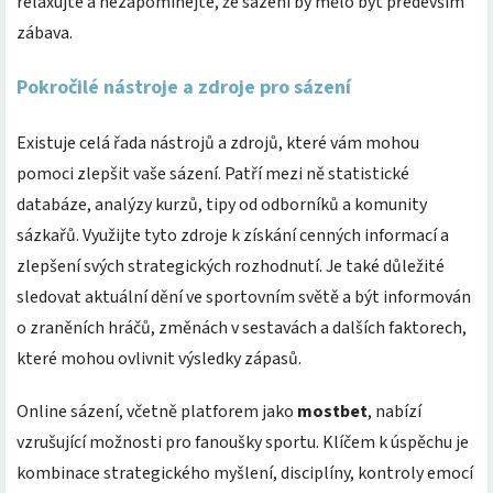
relaxujte a nezapomínejte, že sázení by mělo být především
zábava.
Pokročilé nástroje a zdroje pro sázení
Existuje celá řada nástrojů a zdrojů, které vám mohou
pomoci zlepšit vaše sázení. Patří mezi ně statistické
databáze, analýzy kurzů, tipy od odborníků a komunity
sázkařů. Využijte tyto zdroje k získání cenných informací a
zlepšení svých strategických rozhodnutí. Je také důležité
sledovat aktuální dění ve sportovním světě a být informován
o zraněních hráčů, změnách v sestavách a dalších faktorech,
které mohou ovlivnit výsledky zápasů.
Online sázení, včetně platforem jako
mostbet
, nabízí
vzrušující možnosti pro fanoušky sportu. Klíčem k úspěchu je
kombinace strategického myšlení, disciplíny, kontroly emocí