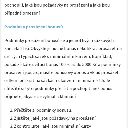
pochopili, jaké jsou požadavky na prosázení a jaké jsou
případné omezení.
Podmínky prosázení bonusů
Podmínky prosázení bonusů se u jednotlivých sázkových
kanceláří liší. Obvykle je nutné bonus několikrát prosázet na
určitých typech sázek s minimálním kurzem. Například,
pokud získáte uvítací bonus 100 % až do 5000 Kč a podmínky
prosázení jsou 5x, musíte bonusový obnos a vklad prosázet
celkem pětkrát na sázkách s kurzem minimálně 1.5. Je
důležité si tyto podmínky přečíst a pochopit, než bonus
přijmete, abyste se vyhnuli zklamání.
Přečtěte si podmínky bonusu.
Zjistěte, jaké jsou požadavky na prosázení.
Zkontrolujte, jaké jsou minimální kurzy.