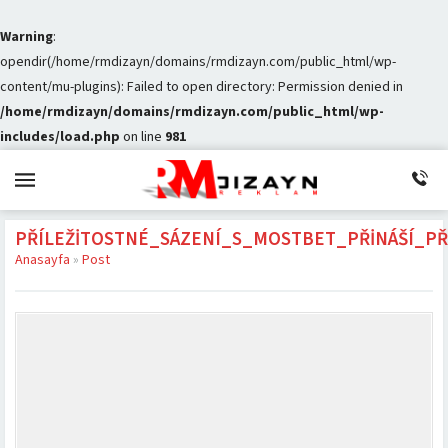
Warning
:
opendir(/home/rmdizayn/domains/rmdizayn.com/public_html/wp-
content/mu-plugins): Failed to open directory: Permission denied in
/home/rmdizayn/domains/rmdizayn.com/public_html/wp-
includes/load.php
on line
981
PŘÍLEŽITOSTNÉ_SÁZENÍ_S_MOSTBET_PŘINÁŠÍ_P
Anasayfa
»
Post