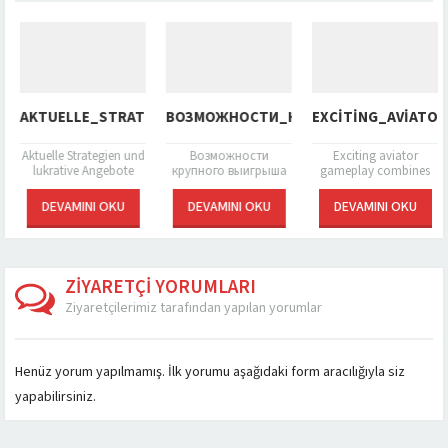
СУГ_И_ЯРКИЕ_ВПЕЧАТЛЕНИЯ_РЯДОМ
AKTUELLE_STRATEGIEN_UND_LUKRATIVE_ANGEBOTE_RUND
ВОЗМОЖНОСТИ_КРУПНОГО_ВЫИГРЫША
EXCITING_AVIATO
Aktuelle Strategien und
Возможности
Exciting aviator
lukrative Angebote
крупного выигрыша
gameplay combines
rund um das rodeoslot
от минимальных
chance with strategy
casino für
ставок до
for potential high
DEVAMINI OKU
DEVAMINI OKU
DEVAMINI OKU
ambitionierte Spieler
максимального
payouts Understanding
Spielauswahl und
профита через olimp
the Mechanics of
Softwareanbieter Die
casino сегодня
Aviator Gameplay The
Bedeutung der
Разнообразие
Role of...
Softwareanbieter...
игровых автоматов и
ZİYARETÇİ YORUMLARI
слотов Выбор
провайдеров...
Ziyaretçilerimiz tarafından yapılan yorumlar
Henüz yorum yapılmamış. İlk yorumu aşağıdaki form aracılığıyla siz
yapabilirsiniz.