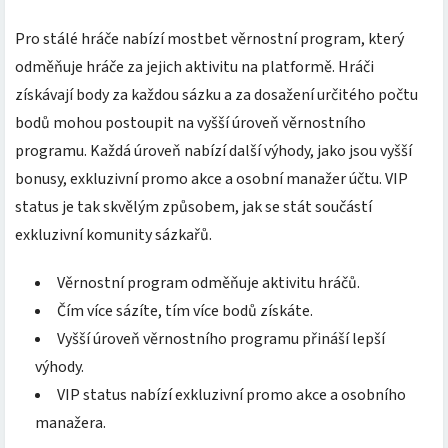
Pro stálé hráče nabízí mostbet věrnostní program, který
odměňuje hráče za jejich aktivitu na platformě. Hráči
získávají body za každou sázku a za dosažení určitého počtu
bodů mohou postoupit na vyšší úroveň věrnostního
programu. Každá úroveň nabízí další výhody, jako jsou vyšší
bonusy, exkluzivní promo akce a osobní manažer účtu. VIP
status je tak skvělým způsobem, jak se stát součástí
exkluzivní komunity sázkařů.
Věrnostní program odměňuje aktivitu hráčů.
Čím více sázíte, tím více bodů získáte.
Vyšší úroveň věrnostního programu přináší lepší
výhody.
VIP status nabízí exkluzivní promo akce a osobního
manažera.