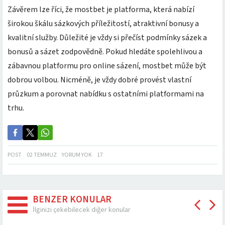
Závěrem lze říci, že mostbet je platforma, která nabízí
širokou škálu sázkových příležitostí, atraktivní bonusy a
kvalitní služby. Důležité je vždy si přečíst podmínky sázek a
bonusů a sázet zodpovědně. Pokud hledáte spolehlivou a
zábavnou platformu pro online sázení, mostbet může být
dobrou volbou. Nicméně, je vždy dobré provést vlastní
průzkum a porovnat nabídku s ostatními platformami na
trhu.
POST
02 TEMMUZ
YORUM YOK
17
BENZER KONULAR
İlginizi çekebilecek diğer konular