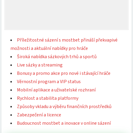
Příležitostné sázení s mostbet přináší překvapivé
možnosti a aktuální nabídky pro hráče
Široká nabídka sázkových trhů a sportů
Live sázky a streaming
Bonusy a promo akce pro nové i stávající hráče
Věrnostní program a VIP status
Mobilní aplikace a uživatelské rozhraní
Rychlost a stabilita platformy
Způsoby vkladu a výběru finančních prostředků
Zabezpečení a licence
Budoucnost mostbet a inovace v online sázení