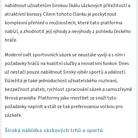
nabídnout uživatelům širokou škálu sázkových příležitostí a
atraktivní bonusy. Cílem tohoto článku je poskytnout
komplexní přehled o možnostech, které tato platforma
nabízí, a zhodnotit její výhody a nevýhody z pohledu českého
hráče.
Moderní svět sportovních sázek se neustále vyvíjí a s ním i
požadavky hráčů na kvalitní služby a inovativní funkce. Dnes
už nestačí pouze nabídnout široký výběr sportů a událostí.
Důležitá je také jednoduchost uživatelského rozhraní,
bezpečnost plateb, rychlost zpracování sázek a samozřejmě
férová pravidla. Platformy jako mostbet se snaží tyto
požadavky naplnit a stát se tak preferovanou volbou pro
sázkaře.
Široká nabídka sázkových trhů a sportů