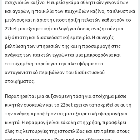
παιχνιδιών καζίνο. Η ευρεία γκάμα αθλητικών γεγονότων
και αγορών, η ποικιλία των παιχνιδιών καζίνο, τα ελκυστικά
μπόνους και η άριστη υποστήριξη πελατών καθιστούν το
22bet μια εξαιρετική επιλογή για όσους αναζητούν μια
αξιόπιστη και διασκεδαστική εμπειρία. Η συνεχής
βελτίωση των υπηρεσιών της και η προσαρμογή στις
ανάγκες των παικτών εγγυώνται μια μακροχρόνια και
επιτυχημένη πορεία για την πλατφόρμα στο
ανταγωνιστικό περιβάλλον του διαδικτυακού
στοιχήματος.
Παρατηρείται μια αυξανόμενη τάση για στοίχημα μέσω
κινητών συσκευών και το 22bet έχει ανταποκριθεί σε αυτή
την ανάγκη προσφέροντας μια εξαιρετική εφαρμογή για
κινητά. Η εφαρμογή είναι εύκολη στη χρήση, προσφέρει
όλες τις λειτουργίες της ιστοσελίδας και επιτρέπει στους
παίκτες να στοιχηματίζουν από οπουδήποτε και