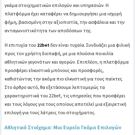
γκάμα στοιχηματικών επιλογών και υπηρεσιών. Η
πλατφόρμα έχει καταφέρει να δημιουργήσει μια ισχυρή
φήμη, βασισμένη στην αξιοπιστία, την ασφάλεια και την
ανταγωνιστικότητα των αποδόσεων της.
Η επιτυχία του
22bet
δεν είναι τυχαία. Συνδυάζει μια φιλική
προς τον χρήστη διεπαφή, με μια πλούσια ποικιλία
αθλητικών γεγονότων και αγορών. Επιπλέον, η πλατφόρμα
προσφέρει ελκυστικά μπόνους και προσφορές,
καθιστώντας την ακόμα πιο ελκυστική για τους παίκτες.
Στο άρθρο αυτό, θα εξετάσουμε λεπτομερώς τα
χαρακτηριστικά του 22bet, τις υπηρεσίες που προσφέρει
και τους λόγους για τους οποίους αποτελεί μια εξαιρετική
επιλογή για τους λάτρεις του στοιχήματος.
Αθλητικό Στοίχημα: Μια Ευρεία Γκάμα Επιλογών