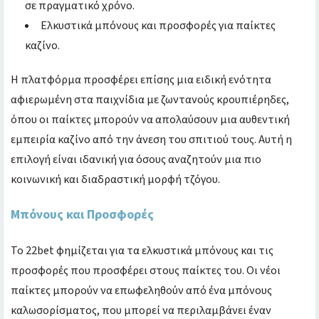
σε πραγματικό χρόνο.
Ελκυστικά μπόνους και προσφορές για παίκτες
καζίνο.
Η πλατφόρμα προσφέρει επίσης μια ειδική ενότητα
αφιερωμένη στα παιχνίδια με ζωντανούς κρουπιέρηδες,
όπου οι παίκτες μπορούν να απολαύσουν μια αυθεντική
εμπειρία καζίνο από την άνεση του σπιτιού τους. Αυτή η
επιλογή είναι ιδανική για όσους αναζητούν μια πιο
κοινωνική και διαδραστική μορφή τζόγου.
Μπόνους και Προσφορές
Το 22bet φημίζεται για τα ελκυστικά μπόνους και τις
προσφορές που προσφέρει στους παίκτες του. Οι νέοι
παίκτες μπορούν να επωφεληθούν από ένα μπόνους
καλωσορίσματος, που μπορεί να περιλαμβάνει έναν