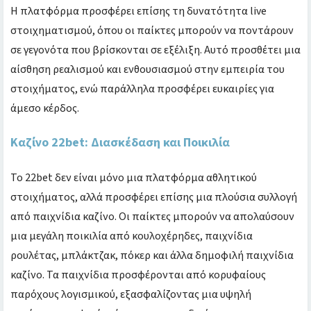
Η πλατφόρμα προσφέρει επίσης τη δυνατότητα live
στοιχηματισμού, όπου οι παίκτες μπορούν να ποντάρουν
σε γεγονότα που βρίσκονται σε εξέλιξη. Αυτό προσθέτει μια
αίσθηση ρεαλισμού και ενθουσιασμού στην εμπειρία του
στοιχήματος, ενώ παράλληλα προσφέρει ευκαιρίες για
άμεσο κέρδος.
Καζίνο 22bet: Διασκέδαση και Ποικιλία
Το 22bet δεν είναι μόνο μια πλατφόρμα αθλητικού
στοιχήματος, αλλά προσφέρει επίσης μια πλούσια συλλογή
από παιχνίδια καζίνο. Οι παίκτες μπορούν να απολαύσουν
μια μεγάλη ποικιλία από κουλοχέρηδες, παιχνίδια
ρουλέτας, μπλάκτζακ, πόκερ και άλλα δημοφιλή παιχνίδια
καζίνο. Τα παιχνίδια προσφέρονται από κορυφαίους
παρόχους λογισμικού, εξασφαλίζοντας μια υψηλή