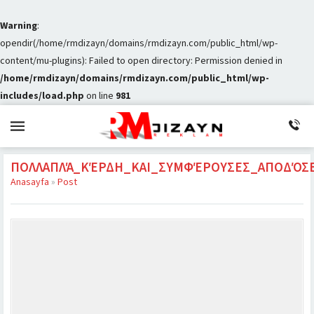
Warning
:
opendir(/home/rmdizayn/domains/rmdizayn.com/public_html/wp-
content/mu-plugins): Failed to open directory: Permission denied in
/home/rmdizayn/domains/rmdizayn.com/public_html/wp-
includes/load.php
on line
981
ΠΟΛΛΑΠΛΆ_ΚΈΡΔΗ_ΚΑΙ_ΣΥΜΦΈΡΟΥΣΕΣ_ΑΠΟΔΌΣΕ
Anasayfa
»
Post