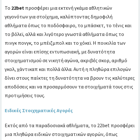
Το
22bet
προσφέρει μια εκτενή γκάμα αθλητικών
γεγονότων για στοίχημα, καλύπτοντας δημοφιλή
αθλήματα όπως το ποδόσφαιρο, το μπάσκετ, το τένις και
το βόλεϊ, αλλά και λιγότερο γνωστά αθλήματα όπως το
πινγκ πονγκ, το μπέιζμπολ και το χόκεϊ. Η ποικιλία των
αγορών είναι επίσης εντυπωσιακή, με δυνατότητα
στοιχηματισμού σε νικητή αγώνα, ακριβές σκορ, αριθμό
γκολ, χάντικαπ και πολλά άλλα. Αυτή η πληθώρα επιλογών
δίνει στους παίκτες τη δυνατότητα να βρουν τις καλύτερες
αποδόσεις και να προσαρμόσουν τα στοιχήματά τους στις
προτιμήσεις τους.
Ειδικές Στοιχηματικές Αγορές
Εκτός από τα παραδοσιακά αθλήματα, το 22bet προσφέρει
μια πληθώρα ειδικών στοιχηματικών αγορών, όπως