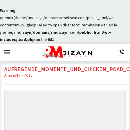
Warning
:
opendir(/home/rmdizayn/domains/rmdizayn.com/public_html/wp-
content/mu-plugins): Failed to open directory: Permission denied in
/home/rmdizayn/domains/rmdizayn.com/public_html/wp-
includes/load.php
on line
981
AUFREGENDE_MOMENTE_UND_CHICKEN_ROAD_CA
Anasayfa
»
Post