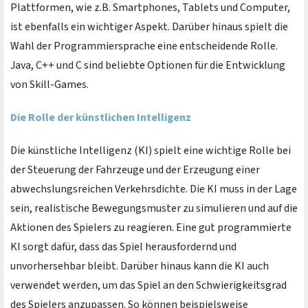
Plattformen, wie z.B. Smartphones, Tablets und Computer,
ist ebenfalls ein wichtiger Aspekt. Darüber hinaus spielt die
Wahl der Programmiersprache eine entscheidende Rolle.
Java, C++ und C sind beliebte Optionen für die Entwicklung
von Skill-Games.
Die Rolle der künstlichen Intelligenz
Die künstliche Intelligenz (KI) spielt eine wichtige Rolle bei
der Steuerung der Fahrzeuge und der Erzeugung einer
abwechslungsreichen Verkehrsdichte. Die KI muss in der Lage
sein, realistische Bewegungsmuster zu simulieren und auf die
Aktionen des Spielers zu reagieren. Eine gut programmierte
KI sorgt dafür, dass das Spiel herausfordernd und
unvorhersehbar bleibt. Darüber hinaus kann die KI auch
verwendet werden, um das Spiel an den Schwierigkeitsgrad
des Spielers anzupassen. So können beispielsweise