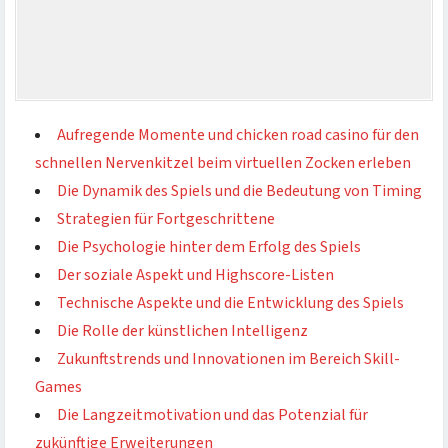
Aufregende Momente und chicken road casino für den
schnellen Nervenkitzel beim virtuellen Zocken erleben
Die Dynamik des Spiels und die Bedeutung von Timing
Strategien für Fortgeschrittene
Die Psychologie hinter dem Erfolg des Spiels
Der soziale Aspekt und Highscore-Listen
Technische Aspekte und die Entwicklung des Spiels
Die Rolle der künstlichen Intelligenz
Zukunftstrends und Innovationen im Bereich Skill-
Games
Die Langzeitmotivation und das Potenzial für
zukünftige Erweiterungen