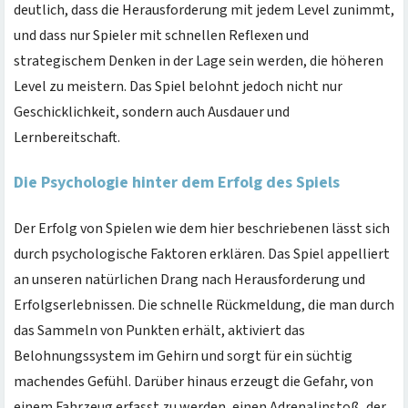
deutlich, dass die Herausforderung mit jedem Level zunimmt,
und dass nur Spieler mit schnellen Reflexen und
strategischem Denken in der Lage sein werden, die höheren
Level zu meistern. Das Spiel belohnt jedoch nicht nur
Geschicklichkeit, sondern auch Ausdauer und
Lernbereitschaft.
Die Psychologie hinter dem Erfolg des Spiels
Der Erfolg von Spielen wie dem hier beschriebenen lässt sich
durch psychologische Faktoren erklären. Das Spiel appelliert
an unseren natürlichen Drang nach Herausforderung und
Erfolgserlebnissen. Die schnelle Rückmeldung, die man durch
das Sammeln von Punkten erhält, aktiviert das
Belohnungssystem im Gehirn und sorgt für ein süchtig
machendes Gefühl. Darüber hinaus erzeugt die Gefahr, von
einem Fahrzeug erfasst zu werden, einen Adrenalinstoß, der