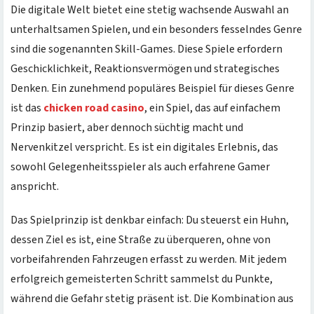
Die digitale Welt bietet eine stetig wachsende Auswahl an
unterhaltsamen Spielen, und ein besonders fesselndes Genre
sind die sogenannten Skill-Games. Diese Spiele erfordern
Geschicklichkeit, Reaktionsvermögen und strategisches
Denken. Ein zunehmend populäres Beispiel für dieses Genre
ist das
chicken road casino
, ein Spiel, das auf einfachem
Prinzip basiert, aber dennoch süchtig macht und
Nervenkitzel verspricht. Es ist ein digitales Erlebnis, das
sowohl Gelegenheitsspieler als auch erfahrene Gamer
anspricht.
Das Spielprinzip ist denkbar einfach: Du steuerst ein Huhn,
dessen Ziel es ist, eine Straße zu überqueren, ohne von
vorbeifahrenden Fahrzeugen erfasst zu werden. Mit jedem
erfolgreich gemeisterten Schritt sammelst du Punkte,
während die Gefahr stetig präsent ist. Die Kombination aus