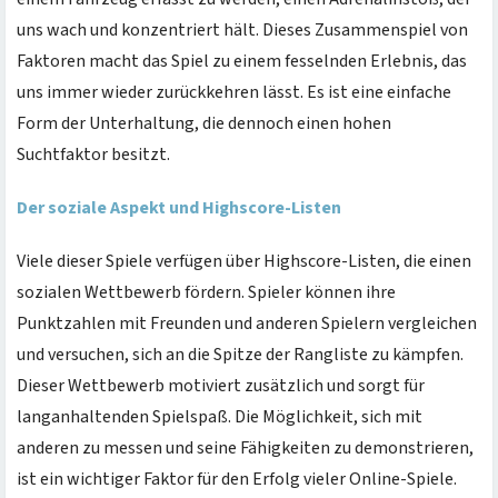
uns wach und konzentriert hält. Dieses Zusammenspiel von
Faktoren macht das Spiel zu einem fesselnden Erlebnis, das
uns immer wieder zurückkehren lässt. Es ist eine einfache
Form der Unterhaltung, die dennoch einen hohen
Suchtfaktor besitzt.
Der soziale Aspekt und Highscore-Listen
Viele dieser Spiele verfügen über Highscore-Listen, die einen
sozialen Wettbewerb fördern. Spieler können ihre
Punktzahlen mit Freunden und anderen Spielern vergleichen
und versuchen, sich an die Spitze der Rangliste zu kämpfen.
Dieser Wettbewerb motiviert zusätzlich und sorgt für
langanhaltenden Spielspaß. Die Möglichkeit, sich mit
anderen zu messen und seine Fähigkeiten zu demonstrieren,
ist ein wichtiger Faktor für den Erfolg vieler Online-Spiele.