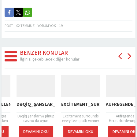
POST
02 TEMMUZ
YORUM YOK
19
BENZER KONULAR
İlginizi çekebilecek diğer konular
NGES_SURROUNDING_CHICKEN_ROAD_GAMBLING_GAME_FOR_DE
DƏQIQ_ŞANSLAR_VƏ_PINUP_CASINO_ILƏ_OYUN_HƏVƏSKARLA
EXCITEMENT_SURROUNDS_EVERY_TEEN_
AUFREGENDE_HERA
Dəqiq şanslar və pinup
Excitement surrounds
Aufregende
casino ilə oyun
every teen patti winner
Herausforderung für
həvəskarlarının sevinci
with skillful plays and
Gamer mit dem
üçün mükəmməl
calculated risks in this
Klassiker chicken road
DEVAMINI OKU
DEVAMINI OKU
DEVAMINI OKU
platforma Pinup
classic game
und schnellen Reflexen