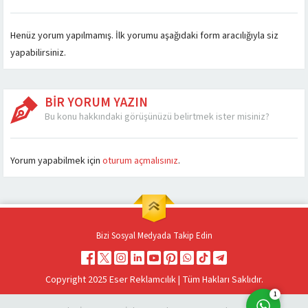
Henüz yorum yapılmamış. İlk yorumu aşağıdaki form aracılığıyla siz
yapabilirsiniz.
BİR YORUM YAZIN
Bu konu hakkındaki görüşünüzü belirtmek ister misiniz?
Müşteri Temsilcisi
Yorum yapabilmek için
oturum açmalısınız
.
Bizi Sosyal Medyada Takip Edin
Cevap Yaz
Copyright 2025 Eser Reklamcılık | Tüm Hakları Saklıdır.
1