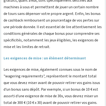
gratuits, quant à eux, sont spécifiquement destinés aux
machines à sous et permettent de jouer un certain nombre
de tours sans dépenser votre propre argent. Enfin, les bonus
de cashback remboursent un pourcentage de vos pertes sur
une période donnée. Il est essentiel de lire attentivement les
conditions générales de chaque bonus pour comprendre ses
spécificités, notamment les jeux éligibles, les exigences de
mise et les limites de retrait.
Les exigences de mise : un élément déterminant
Les exigences de mise, également connues sous le nom de
"wagering requirements", représentent le montant total
que vous devez miser avant de pouvoir retirer vos gains issus
d'un bonus sans dépôt. Par exemple, si un bonus de 10 € est
assorti d'une exigence de mise de 30x, vous devrez miser un
total de 300 € (10 € x 30) avant de pouvoir retirer vos gains.