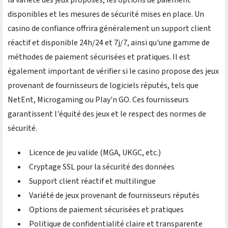
disponibles et les mesures de sécurité mises en place. Un
casino de confiance offrira généralement un support client
réactif et disponible 24h/24 et 7j/7, ainsi qu'une gamme de
méthodes de paiement sécurisées et pratiques. Il est
également important de vérifier si le casino propose des jeux
provenant de fournisseurs de logiciels réputés, tels que
NetEnt, Microgaming ou Play'n GO. Ces fournisseurs
garantissent l'équité des jeux et le respect des normes de
sécurité.
Licence de jeu valide (MGA, UKGC, etc.)
Cryptage SSL pour la sécurité des données
Support client réactif et multilingue
Variété de jeux provenant de fournisseurs réputés
Options de paiement sécurisées et pratiques
Politique de confidentialité claire et transparente