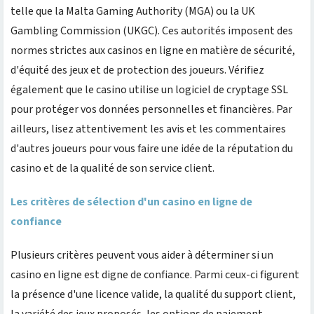
telle que la Malta Gaming Authority (MGA) ou la UK
Gambling Commission (UKGC). Ces autorités imposent des
normes strictes aux casinos en ligne en matière de sécurité,
d'équité des jeux et de protection des joueurs. Vérifiez
également que le casino utilise un logiciel de cryptage SSL
pour protéger vos données personnelles et financières. Par
ailleurs, lisez attentivement les avis et les commentaires
d'autres joueurs pour vous faire une idée de la réputation du
casino et de la qualité de son service client.
Les critères de sélection d'un casino en ligne de
confiance
Plusieurs critères peuvent vous aider à déterminer si un
casino en ligne est digne de confiance. Parmi ceux-ci figurent
la présence d'une licence valide, la qualité du support client,
la variété des jeux proposés, les options de paiement