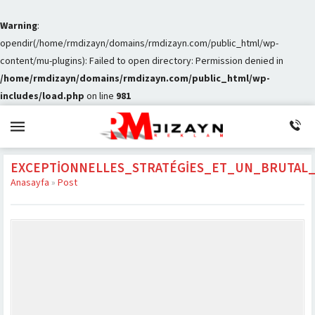
Warning
:
opendir(/home/rmdizayn/domains/rmdizayn.com/public_html/wp-
content/mu-plugins): Failed to open directory: Permission denied in
/home/rmdizayn/domains/rmdizayn.com/public_html/wp-
includes/load.php
on line
981
EXCEPTIONNELLES_STRATÉGIES_ET_UN_BRUTAL
Anasayfa
»
Post