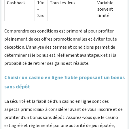
Cashback
10x
Tous les Jeux
Variable,
–
souvent
25x
limité
Comprendre ces conditions est primordial pour profiter
pleinement de ces offres promotionnelles et éviter toute
déception. L'analyse des termes et conditions permet de
déterminer si le bonus est réellement avantageux et si la
probabilité de retirer des gains est réaliste.
Choisir un casino en ligne fiable proposant un bonus
sans dépôt
La sécurité et la fiabilité d'un casino en ligne sont des
aspects primordiaux à considérer avant de vous inscrire et de
profiter d'un bonus sans dépôt. Assurez-vous que le casino
est agréé et réglementé par une autorité de jeu réputée,