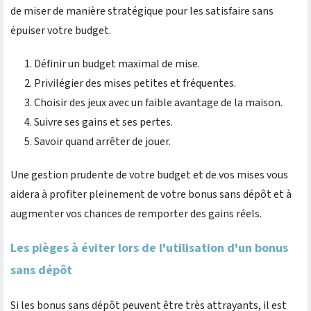
de miser de manière stratégique pour les satisfaire sans
épuiser votre budget.
Définir un budget maximal de mise.
Privilégier des mises petites et fréquentes.
Choisir des jeux avec un faible avantage de la maison.
Suivre ses gains et ses pertes.
Savoir quand arrêter de jouer.
Une gestion prudente de votre budget et de vos mises vous
aidera à profiter pleinement de votre bonus sans dépôt et à
augmenter vos chances de remporter des gains réels.
Les pièges à éviter lors de l'utilisation d'un bonus
sans dépôt
Si les bonus sans dépôt peuvent être très attrayants, il est