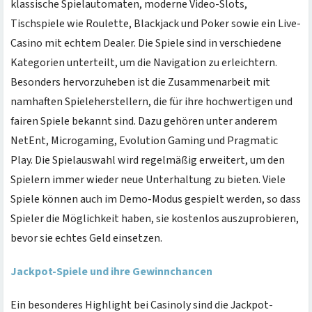
klassische Spielautomaten, moderne Video-Slots,
Tischspiele wie Roulette, Blackjack und Poker sowie ein Live-
Casino mit echtem Dealer. Die Spiele sind in verschiedene
Kategorien unterteilt, um die Navigation zu erleichtern.
Besonders hervorzuheben ist die Zusammenarbeit mit
namhaften Spieleherstellern, die für ihre hochwertigen und
fairen Spiele bekannt sind. Dazu gehören unter anderem
NetEnt, Microgaming, Evolution Gaming und Pragmatic
Play. Die Spielauswahl wird regelmäßig erweitert, um den
Spielern immer wieder neue Unterhaltung zu bieten. Viele
Spiele können auch im Demo-Modus gespielt werden, so dass
Spieler die Möglichkeit haben, sie kostenlos auszuprobieren,
bevor sie echtes Geld einsetzen.
Jackpot-Spiele und ihre Gewinnchancen
Ein besonderes Highlight bei Casinoly sind die Jackpot-