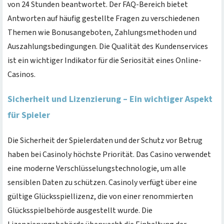
von 24 Stunden beantwortet. Der FAQ-Bereich bietet
Antworten auf häufig gestellte Fragen zu verschiedenen
Themen wie Bonusangeboten, Zahlungsmethoden und
Auszahlungsbedingungen. Die Qualität des Kundenservices
ist ein wichtiger Indikator für die Seriosität eines Online-
Casinos.
Sicherheit und Lizenzierung – Ein wichtiger Aspekt
für Spieler
Die Sicherheit der Spielerdaten und der Schutz vor Betrug
haben bei Casinoly höchste Priorität. Das Casino verwendet
eine moderne Verschlüsselungstechnologie, um alle
sensiblen Daten zu schützen. Casinoly verfügt über eine
gültige Glücksspiellizenz, die von einer renommierten
Glücksspielbehörde ausgestellt wurde. Die