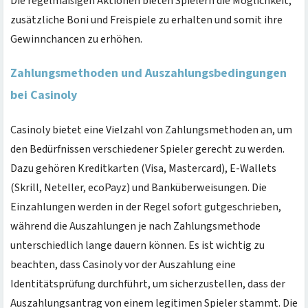
Die regelmäßigen Aktionen bieten Spielern die Möglichkeit,
zusätzliche Boni und Freispiele zu erhalten und somit ihre
Gewinnchancen zu erhöhen.
Zahlungsmethoden und Auszahlungsbedingungen
bei Casinoly
Casinoly bietet eine Vielzahl von Zahlungsmethoden an, um
den Bedürfnissen verschiedener Spieler gerecht zu werden.
Dazu gehören Kreditkarten (Visa, Mastercard), E-Wallets
(Skrill, Neteller, ecoPayz) und Banküberweisungen. Die
Einzahlungen werden in der Regel sofort gutgeschrieben,
während die Auszahlungen je nach Zahlungsmethode
unterschiedlich lange dauern können. Es ist wichtig zu
beachten, dass Casinoly vor der Auszahlung eine
Identitätsprüfung durchführt, um sicherzustellen, dass der
Auszahlungsantrag von einem legitimen Spieler stammt. Die