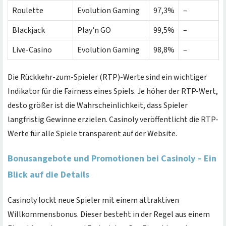
Roulette
Evolution Gaming
97,3%
–
Blackjack
Play'n GO
99,5%
–
Live-Casino
Evolution Gaming
98,8%
–
Die Rückkehr-zum-Spieler (RTP)-Werte sind ein wichtiger
Indikator für die Fairness eines Spiels. Je höher der RTP-Wert,
desto größer ist die Wahrscheinlichkeit, dass Spieler
langfristig Gewinne erzielen. Casinoly veröffentlicht die RTP-
Werte für alle Spiele transparent auf der Website.
Bonusangebote und Promotionen bei Casinoly – Ein
Blick auf die Details
Casinoly lockt neue Spieler mit einem attraktiven
Willkommensbonus. Dieser besteht in der Regel aus einem