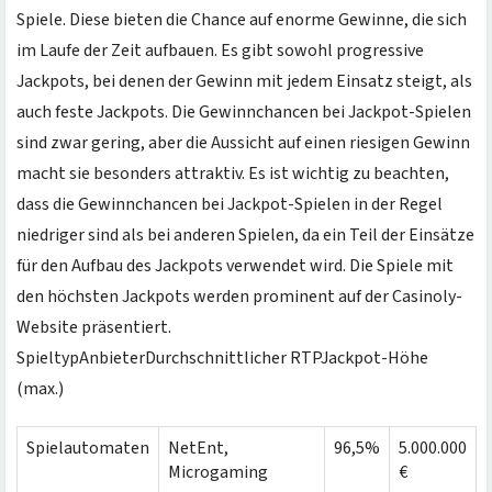
Spiele. Diese bieten die Chance auf enorme Gewinne, die sich
im Laufe der Zeit aufbauen. Es gibt sowohl progressive
Jackpots, bei denen der Gewinn mit jedem Einsatz steigt, als
auch feste Jackpots. Die Gewinnchancen bei Jackpot-Spielen
sind zwar gering, aber die Aussicht auf einen riesigen Gewinn
macht sie besonders attraktiv. Es ist wichtig zu beachten,
dass die Gewinnchancen bei Jackpot-Spielen in der Regel
niedriger sind als bei anderen Spielen, da ein Teil der Einsätze
für den Aufbau des Jackpots verwendet wird. Die Spiele mit
den höchsten Jackpots werden prominent auf der Casinoly-
Website präsentiert.
SpieltypAnbieterDurchschnittlicher RTPJackpot-Höhe
(max.)
Spielautomaten
NetEnt,
96,5%
5.000.000
Microgaming
€