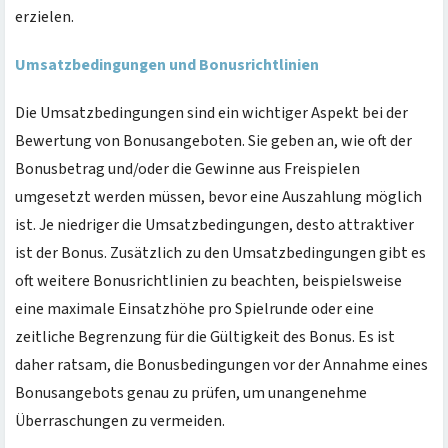
erzielen.
Umsatzbedingungen und Bonusrichtlinien
Die Umsatzbedingungen sind ein wichtiger Aspekt bei der
Bewertung von Bonusangeboten. Sie geben an, wie oft der
Bonusbetrag und/oder die Gewinne aus Freispielen
umgesetzt werden müssen, bevor eine Auszahlung möglich
ist. Je niedriger die Umsatzbedingungen, desto attraktiver
ist der Bonus. Zusätzlich zu den Umsatzbedingungen gibt es
oft weitere Bonusrichtlinien zu beachten, beispielsweise
eine maximale Einsatzhöhe pro Spielrunde oder eine
zeitliche Begrenzung für die Gültigkeit des Bonus. Es ist
daher ratsam, die Bonusbedingungen vor der Annahme eines
Bonusangebots genau zu prüfen, um unangenehme
Überraschungen zu vermeiden.