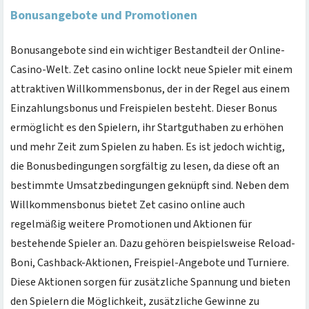
Bonusangebote und Promotionen
Bonusangebote sind ein wichtiger Bestandteil der Online-
Casino-Welt. Zet casino online lockt neue Spieler mit einem
attraktiven Willkommensbonus, der in der Regel aus einem
Einzahlungsbonus und Freispielen besteht. Dieser Bonus
ermöglicht es den Spielern, ihr Startguthaben zu erhöhen
und mehr Zeit zum Spielen zu haben. Es ist jedoch wichtig,
die Bonusbedingungen sorgfältig zu lesen, da diese oft an
bestimmte Umsatzbedingungen geknüpft sind. Neben dem
Willkommensbonus bietet Zet casino online auch
regelmäßig weitere Promotionen und Aktionen für
bestehende Spieler an. Dazu gehören beispielsweise Reload-
Boni, Cashback-Aktionen, Freispiel-Angebote und Turniere.
Diese Aktionen sorgen für zusätzliche Spannung und bieten
den Spielern die Möglichkeit, zusätzliche Gewinne zu