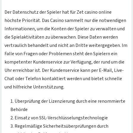
Der Datenschutz der Spieler hat für Zet casino online
höchste Priorität. Das Casino sammelt nur die notwendigen
Informationen, um die Konten der Spieler zu verwalten und
die Spielaktivitäten zu überwachen. Diese Daten werden
vertraulich behandelt und nicht an Dritte weitergegeben. Im
Falle von Fragen oder Problemen steht den Spielern ein
kompetenter Kundenservice zur Verfügung, der rund um die
Uhr erreichbar ist. Der Kundenservice kann per E-Mail, Live-
Chat oder Telefon kontaktiert werden und bietet schnelle
und hilfreiche Unterstützung.
Überprüfung der Lizenzierung durch eine renommierte
Behörde
Einsatz von SSL-Verschlüsselungstechnologie
Regelmäßige Sicherheitsüberprüfungen durch