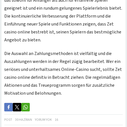
das sowohl für Anfänger als auch für erfahrene Spieler
geeignet ist und ein rundum gelungenes Spielerlebnis bietet.
Die kontinuierliche Verbesserung der Plattform und die
Einführung neuer Spiele und Funktionen zeigen, dass Zet
casino online bestrebt ist, seinen Spielern das bestmögliche
Angebot zu bieten.
Die Auswahl an Zahlungsmethoden ist vielfältig und die
Auszahlungen werden in der Regel zügig bearbeitet. Wer ein
seriöses und unterhaltsames Online-Casino sucht, sollte Zet
casino online definitiv in Betracht ziehen. Die regelmäßigen
Aktionen und das Treueprogramm sorgen für zusätzliche
Motivation und Belohnungen.
POST
30 HAZIRAN
YORUM YOK
16