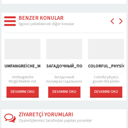
BENZER KONULAR
İlginizi çekebilecek diğer konular
DEN_MEISTERN_MIT_CHICKEN_ROAD_UND_SCHNELLEN_REFLEX
UMFANGREICHE_MÖGLICHKEITEN_MIT_PELICAN_CASINO_NO_
ЗАГАДОЧНЫЙ_ПОЛУМРАК_ГАДАЛЬНОГО_
COLORFUL_PHYSICS
Umfangreiche
Загадочный
Colorful physics
Möglichkeiten mit
полумрак гадального
govern the plinko
pelican casino no
салона и Олимп
game, yielding
deposit für
казино с
surprising wins and
DEVAMINI OKU
DEVAMINI OKU
DEVAMINI OKU
risikofreudige Spieler
прогрессивными
captivating
eröffnen sich jetzt Die
выплатами до x5000 в
entertainment
Vorteile eines Pelican
KZT Загадочная
Understanding the
Casino No Deposit...
атмосфера
Physics of the Plinko
гадального салона:
Board The...
ZİYARETÇİ YORUMLARI
погружение в...
Ziyaretçilerimiz tarafından yapılan yorumlar