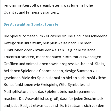
renommierten Softwareanbietern, was für eine hohe
Qualität und Fairness garantiert.
Die Auswahl an Spielautomaten
Die Spielautomaten im Zet casino online sind in verschiedene
Kategorien unterteilt, beispielsweise nach Themen,
Funktionen oder Anzahl der Walzen. Es gibt klassische
Fruchtautomaten, moderne Video-Slots mit aufwendigen
Grafiken und Animationen sowie progressive Jackpot-Slots,
bei denen Spieler die Chance haben, riesige Summen zu
gewinnen. Viele der Spielautomaten bieten auch zusätzliche
Bonusfunktionen wie Freispiele, Wild-Symbole und
Multiplikatoren, die das Spielerlebnis noch spannender
machen. Die Auswahl ist so groß, dass für jeden Geschmack
und jedes Budget etwas dabei ist. Es ist ratsam, sich vor dem