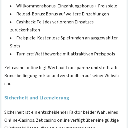
Willkommensbonus: Einzahlungsbonus + Freispiele
Reload-Bonus: Bonus auf weitere Einzahlungen
Cashback: Teil des verlorenen Einsatzes
zurückerhalten
Freispiele: Kostenlose Spielrunden an ausgewählten
Slots
Turniere: Wettbewerbe mit attraktiven Preispools
Zet casino online legt Wert auf Transparenz und stellt alle
Bonusbedingungen klar und verständlich auf seiner Website
dar.
Sicherheit und Lizenzierung
Sicherheit ist ein entscheidender Faktor bei der Wahl eines
Online-Casinos. Zet casino online verfügt über eine gültige