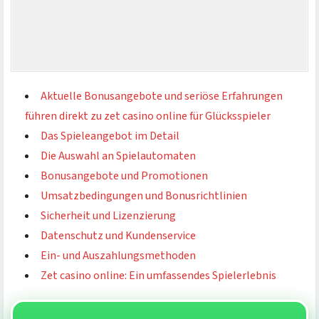
Aktuelle Bonusangebote und seriöse Erfahrungen
führen direkt zu zet casino online für Glücksspieler
Das Spieleangebot im Detail
Die Auswahl an Spielautomaten
Bonusangebote und Promotionen
Umsatzbedingungen und Bonusrichtlinien
Sicherheit und Lizenzierung
Datenschutz und Kundenservice
Ein- und Auszahlungsmethoden
Zet casino online: Ein umfassendes Spielerlebnis