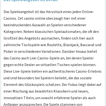
Das Spieleangebot ist das Herzstück eines jeden Online-
Casinos. Zet casino online überzeugt hier mit einer
beeindruckenden Auswahl an Spielen verschiedener
Kategorien. Neben klassischen Spielautomaten, die oft den
Großteil des Angebots ausmachen, finden sich hier auch
zahlreiche Tischspiele wie Roulette, Blackjack, Baccarat und
Poker in verschiedenen Variationen. Darüber hinaus bietet
das Casino auch Live-Casino-Spiele an, bei denen Spieler
gegen echte Dealer an virtuellen Tischen spielen können.
Diese Live-Spiele bieten ein authentischeres Casino-Erlebnis
und sind besonders bei Spielern beliebt, die das soziale
Element des Glücksspiels schätzen. Der Fokus liegt dabei auf
einer Mischung aus bewährten Klassikern und neuen,
innovativen Titeln, um sowohl erfahrene Spieler als auch
Anfänger anzusprechen. Die Spiele stammen von