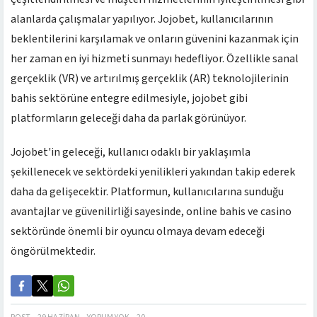
alanlarda çalışmalar yapılıyor. Jojobet, kullanıcılarının
beklentilerini karşılamak ve onların güvenini kazanmak için
her zaman en iyi hizmeti sunmayı hedefliyor. Özellikle sanal
gerçeklik (VR) ve artırılmış gerçeklik (AR) teknolojilerinin
bahis sektörüne entegre edilmesiyle, jojobet gibi
platformların geleceği daha da parlak görünüyor.
Jojobet'in geleceği, kullanıcı odaklı bir yaklaşımla
şekillenecek ve sektördeki yenilikleri yakından takip ederek
daha da gelişecektir. Platformun, kullanıcılarına sunduğu
avantajlar ve güvenilirliği sayesinde, online bahis ve casino
sektöründe önemli bir oyuncu olmaya devam edeceği
öngörülmektedir.