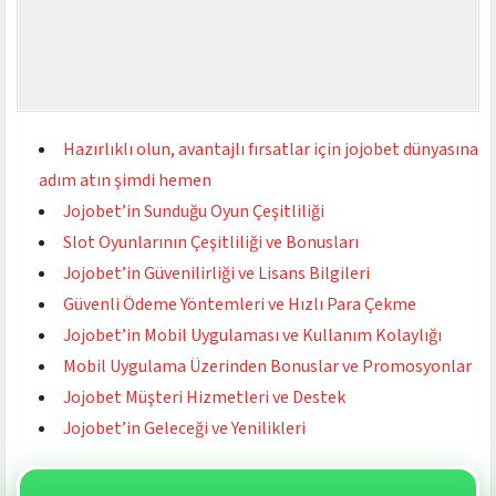
Hazırlıklı olun, avantajlı fırsatlar için jojobet dünyasına
adım atın şimdi hemen
Jojobet’in Sunduğu Oyun Çeşitliliği
Slot Oyunlarının Çeşitliliği ve Bonusları
Jojobet’in Güvenilirliği ve Lisans Bilgileri
Güvenli Ödeme Yöntemleri ve Hızlı Para Çekme
Jojobet’in Mobil Uygulaması ve Kullanım Kolaylığı
Mobil Uygulama Üzerinden Bonuslar ve Promosyonlar
Jojobet Müşteri Hizmetleri ve Destek
Jojobet’in Geleceği ve Yenilikleri