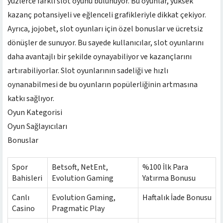
yüzlerce farklı slot oyunu bulunuyor. Bu oyunlar, yüksek
kazanç potansiyeli ve eğlenceli grafikleriyle dikkat çekiyor.
Ayrıca, jojobet, slot oyunları için özel bonuslar ve ücretsiz
dönüşler de sunuyor. Bu sayede kullanıcılar, slot oyunlarını
daha avantajlı bir şekilde oynayabiliyor ve kazançlarını
artırabiliyorlar. Slot oyunlarının sadeliği ve hızlı
oynanabilmesi de bu oyunların popülerliğinin artmasına
katkı sağlıyor.
Oyun Kategorisi
Oyun Sağlayıcıları
Bonuslar
Spor
Betsoft, NetEnt,
%100 İlk Para
Bahisleri
Evolution Gaming
Yatırma Bonusu
Canlı
Evolution Gaming,
Haftalık İade Bonusu
Casino
Pragmatic Play