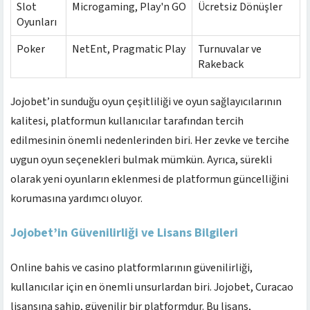
Slot
Microgaming, Play'n GO
Ücretsiz Dönüşler
Oyunları
Poker
NetEnt, Pragmatic Play
Turnuvalar ve
Rakeback
Jojobet’in sunduğu oyun çeşitliliği ve oyun sağlayıcılarının
kalitesi, platformun kullanıcılar tarafından tercih
edilmesinin önemli nedenlerinden biri. Her zevke ve tercihe
uygun oyun seçenekleri bulmak mümkün. Ayrıca, sürekli
olarak yeni oyunların eklenmesi de platformun güncelliğini
korumasına yardımcı oluyor.
Jojobet’in Güvenilirliği ve Lisans Bilgileri
Online bahis ve casino platformlarının güvenilirliği,
kullanıcılar için en önemli unsurlardan biri. Jojobet, Curacao
lisansına sahip, güvenilir bir platformdur. Bu lisans,