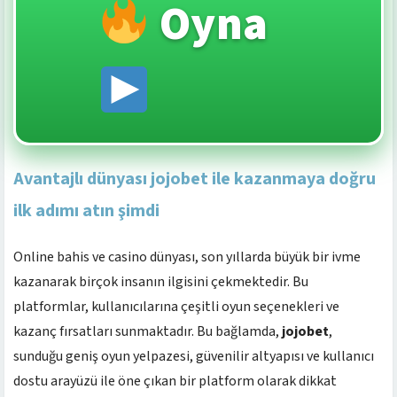
Oyna
Avantajlı dünyası jojobet ile kazanmaya doğru
ilk adımı atın şimdi
Online bahis ve casino dünyası, son yıllarda büyük bir ivme
kazanarak birçok insanın ilgisini çekmektedir. Bu
platformlar, kullanıcılarına çeşitli oyun seçenekleri ve
kazanç fırsatları sunmaktadır. Bu bağlamda,
jojobet
,
sunduğu geniş oyun yelpazesi, güvenilir altyapısı ve kullanıcı
dostu arayüzü ile öne çıkan bir platform olarak dikkat