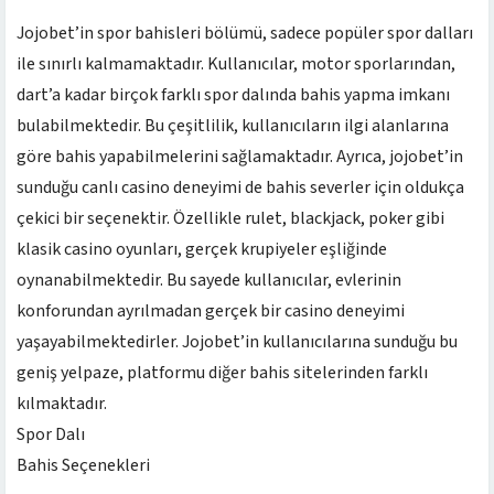
Jojobet’in spor bahisleri bölümü, sadece popüler spor dalları
ile sınırlı kalmamaktadır. Kullanıcılar, motor sporlarından,
dart’a kadar birçok farklı spor dalında bahis yapma imkanı
bulabilmektedir. Bu çeşitlilik, kullanıcıların ilgi alanlarına
göre bahis yapabilmelerini sağlamaktadır. Ayrıca, jojobet’in
sunduğu canlı casino deneyimi de bahis severler için oldukça
çekici bir seçenektir. Özellikle rulet, blackjack, poker gibi
klasik casino oyunları, gerçek krupiyeler eşliğinde
oynanabilmektedir. Bu sayede kullanıcılar, evlerinin
konforundan ayrılmadan gerçek bir casino deneyimi
yaşayabilmektedirler. Jojobet’in kullanıcılarına sunduğu bu
geniş yelpaze, platformu diğer bahis sitelerinden farklı
kılmaktadır.
Spor Dalı
Bahis Seçenekleri