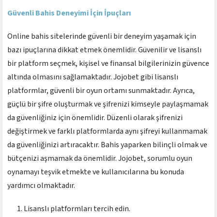
Güvenli Bahis Deneyimi İçin İpuçları
Online bahis sitelerinde güvenli bir deneyim yaşamak için
bazı ipuçlarına dikkat etmek önemlidir. Güvenilir ve lisanslı
bir platform seçmek, kişisel ve finansal bilgilerinizin güvence
altında olmasını sağlamaktadır. Jojobet gibi lisanslı
platformlar, güvenli bir oyun ortamı sunmaktadır. Ayrıca,
güçlü bir şifre oluşturmak ve şifrenizi kimseyle paylaşmamak
da güvenliğiniz için önemlidir. Düzenli olarak şifrenizi
değiştirmek ve farklı platformlarda aynı şifreyi kullanmamak
da güvenliğinizi artıracaktır. Bahis yaparken bilinçli olmak ve
bütçenizi aşmamak da önemlidir. Jojobet, sorumlu oyun
oynamayı teşvik etmekte ve kullanıcılarına bu konuda
yardımcı olmaktadır.
Lisanslı platformları tercih edin.