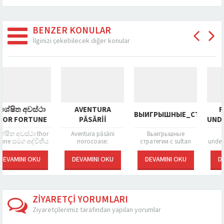
BENZER KONULAR
İlginizi çekebilecek diğer konular
AVENTURA
FORDYB DIG I
ВЫИГРЫШНЫЕ_СТРАТЕГИИ_С_SULTAN_
PĂSĂRII
UNDERHOLDNINGE
NOROCOASE
FIND DIT NYE
Aventura păsării
Выигрышные
Fordyb dig i
NAVIGHEAZĂ CU
YNDLINGS CASINO
norocoase:
стратегии с sultan
underholdningen: Find
GRIJĂ PE CHICKEN
Navighează cu grijă pe
games скачать
dit nye yndlings casino
UDEN ROFUS
chicken road 2 și
казино для новичков
uden rofus plejmo og
DEVAMINI OKU
ROAD 2 ȘI
DEVAMINI OKU
PLEJMO OG VIND
DEVAMINI OKU
încasează câștiguri din
и опытных игроков
vind stort. Hvad er et
ÎNCASEAZĂ
STORT.
ce în ce mai mari, dar...
Преимущества и
Casino Uden...
CÂȘTIGURI DIN CE
недостатки
использования Sultan
ÎN CE
Games Как
ZİYARETÇİ YORUMLARI
правильно...
Ziyaretçilerimiz tarafından yapılan yorumlar