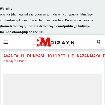
Warning
:
opendir(/home/rmdizayn/domains/rmdizayn.com/public_html/wp-
content/mu-plugins): Failed to open directory: Permission denied in
/home/rmdizayn/domains/rmdizayn.com/public_html/wp-
includes/load.php
on line
981
AVANTAJLI_DÜNYASI_JOJOBET_ILE_KAZANMAYA_D
Anasayfa
»
Post