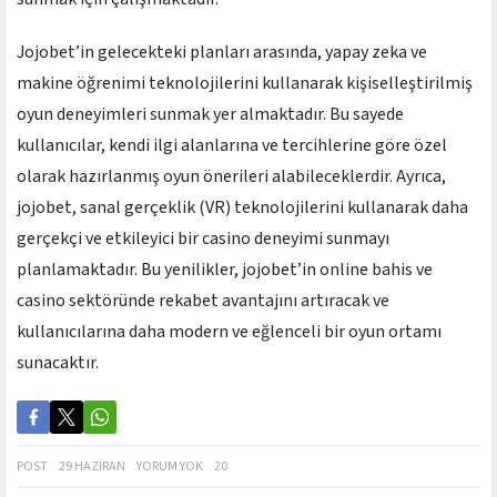
Jojobet’in gelecekteki planları arasında, yapay zeka ve
makine öğrenimi teknolojilerini kullanarak kişiselleştirilmiş
oyun deneyimleri sunmak yer almaktadır. Bu sayede
kullanıcılar, kendi ilgi alanlarına ve tercihlerine göre özel
olarak hazırlanmış oyun önerileri alabileceklerdir. Ayrıca,
jojobet, sanal gerçeklik (VR) teknolojilerini kullanarak daha
gerçekçi ve etkileyici bir casino deneyimi sunmayı
planlamaktadır. Bu yenilikler, jojobet’in online bahis ve
casino sektöründe rekabet avantajını artıracak ve
kullanıcılarına daha modern ve eğlenceli bir oyun ortamı
sunacaktır.
POST
29 HAZIRAN
YORUM YOK
20