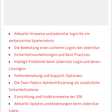
Aktuelle Hinweise und jokerstar login für ein
verbessertes Spielerlebnis
Die Bedeutung eines sicheren Logins bei Jokerstar
Sicherheitsvorkehrungen und Best Practices
Häufige Probleme beim Jokerstar Login und deren
Lösungen
Fehlerbehebung und Support-Optionen
Die Zwei-Faktor-Authentifizierung als zusätzliche
Sicherheitsebene
Einrichtung und Funktionsweise der 2FA
Aktuelle Updates und Änderungen beim Jokerstar
Login