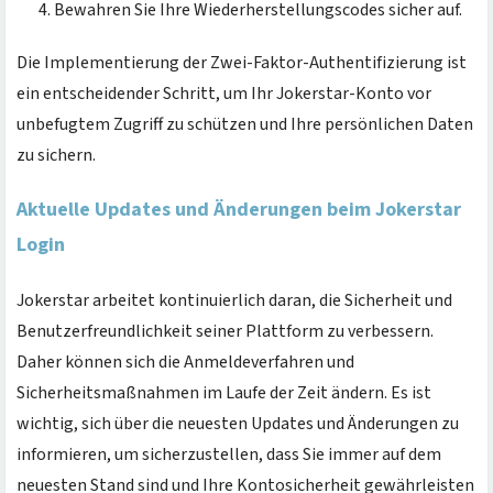
Bewahren Sie Ihre Wiederherstellungscodes sicher auf.
Die Implementierung der Zwei-Faktor-Authentifizierung ist
ein entscheidender Schritt, um Ihr Jokerstar-Konto vor
unbefugtem Zugriff zu schützen und Ihre persönlichen Daten
zu sichern.
Aktuelle Updates und Änderungen beim Jokerstar
Login
Jokerstar arbeitet kontinuierlich daran, die Sicherheit und
Benutzerfreundlichkeit seiner Plattform zu verbessern.
Daher können sich die Anmeldeverfahren und
Sicherheitsmaßnahmen im Laufe der Zeit ändern. Es ist
wichtig, sich über die neuesten Updates und Änderungen zu
informieren, um sicherzustellen, dass Sie immer auf dem
neuesten Stand sind und Ihre Kontosicherheit gewährleisten