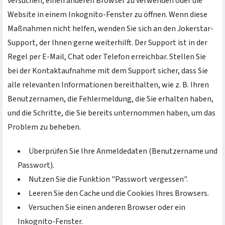
versuchen, einen anderen Browser zu verwenden oder die
Website in einem Inkognito-Fenster zu öffnen. Wenn diese
Maßnahmen nicht helfen, wenden Sie sich an den Jokerstar-
Support, der Ihnen gerne weiterhilft. Der Support ist in der
Regel per E-Mail, Chat oder Telefon erreichbar. Stellen Sie
bei der Kontaktaufnahme mit dem Support sicher, dass Sie
alle relevanten Informationen bereithalten, wie z. B. Ihren
Benutzernamen, die Fehlermeldung, die Sie erhalten haben,
und die Schritte, die Sie bereits unternommen haben, um das
Problem zu beheben.
Überprüfen Sie Ihre Anmeldedaten (Benutzername und
Passwort).
Nutzen Sie die Funktion "Passwort vergessen".
Leeren Sie den Cache und die Cookies Ihres Browsers.
Versuchen Sie einen anderen Browser oder ein
Inkognito-Fenster.