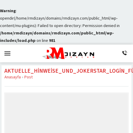
Warning
:
opendir(/home/rmdizayn/domains/rmdizayn.com/public_html/wp-
content/mu-plugins): Failed to open directory: Permission denied in
/home/rmdizayn/domains/rmdizayn.com/public_html/wp-
includes/load.php
on line
981
AKTUELLE_HINWEISE_UND_JOKERSTAR_LOGIN_FÜ
Anasayfa
»
Post