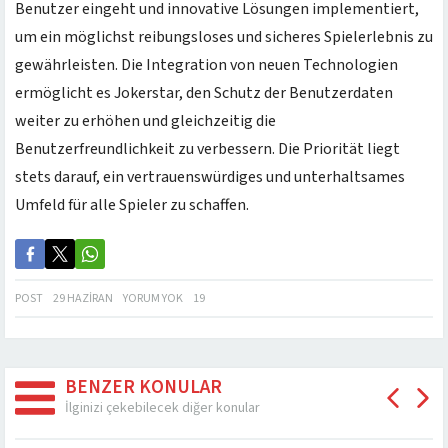
Benutzer eingeht und innovative Lösungen implementiert,
um ein möglichst reibungsloses und sicheres Spielerlebnis zu
gewährleisten. Die Integration von neuen Technologien
ermöglicht es Jokerstar, den Schutz der Benutzerdaten
weiter zu erhöhen und gleichzeitig die
Benutzerfreundlichkeit zu verbessern. Die Priorität liegt
stets darauf, ein vertrauenswürdiges und unterhaltsames
Umfeld für alle Spieler zu schaffen.
POST
29 HAZIRAN
YORUM YOK
19
BENZER KONULAR
İlginizi çekebilecek diğer konular