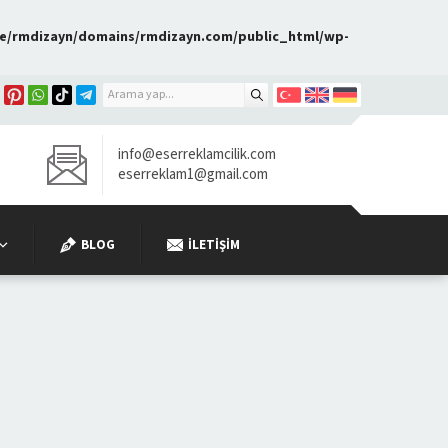
e/rmdizayn/domains/rmdizayn.com/public_html/wp-
info@eserreklamcilik.com
eserreklam1@gmail.com
BLOG
İLETIŞIM