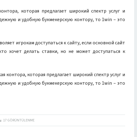
контора, которая предлагает широкий спектр услуг и
дежную и удобную букмекерскую контору, то 1win – это
воляет игрокам доступаться к сайту, если основной сайт
кто хочет делать ставки, но не может доступаться к
кая контора, которая предлагает широкий спектр услуг и
дежную и удобную букмекерскую контору, то 1win – это
17
GÖRÜNTÜLENME