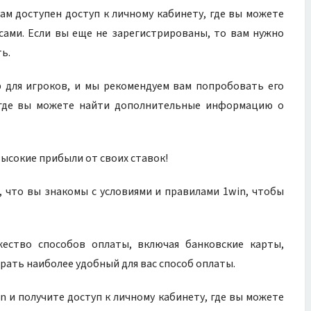
ам доступен доступ к личному кабинету, где вы можете
сами. Если вы еще не зарегистрированы, то вам нужно
ь.
 для игроков, и мы рекомендуем вам попробовать его
, где вы можете найти дополнительные информацию о
высокие прибыли от своих ставок!
, что вы знакомы с условиями и правилами 1win, чтобы
жество способов оплаты, включая банковские карты,
рать наиболее удобный для вас способ оплаты.
n и получите доступ к личному кабинету, где вы можете