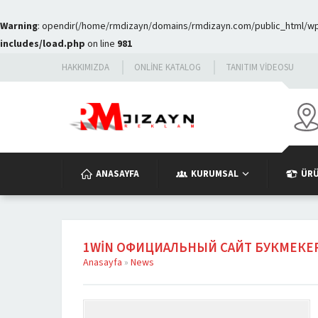
Warning
: opendir(/home/rmdizayn/domains/rmdizayn.com/public_html/wp-c
includes/load.php
on line
981
HAKKIMIZDA
ONLINE KATALOG
TANITIM VIDEOSU
ANASAYFA
KURUMSAL
ÜR
1WIN ОФИЦИАЛЬНЫЙ САЙТ БУКМЕКЕ
Anasayfa
»
News