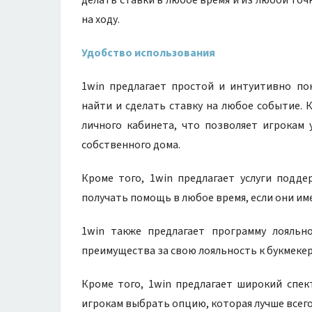
на ходу.
Удобство использования
1win предлагает простой и интуитивно по
найти и сделать ставку на любое событие. 
личного кабинета, что позволяет игрокам
собственного дома.
Кроме того, 1win предлагает услуги подде
получать помощь в любое время, если они и
1win также предлагает программу лояльн
преимущества за свою лояльность к букмекер
Кроме того, 1win предлагает широкий спек
игрокам выбрать опцию, которая лучше всего