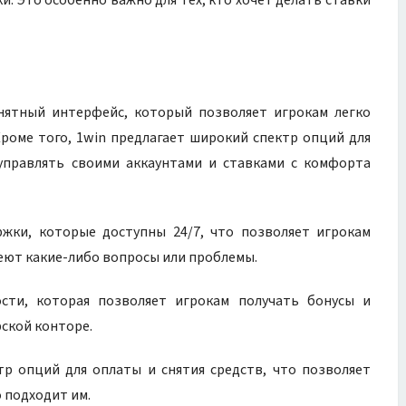
нятный интерфейс, который позволяет игрокам легко
Кроме того, 1win предлагает широкий спектр опций для
 управлять своими аккаунтами и ставками с комфорта
ржки, которые доступны 24/7, что позволяет игрокам
меют какие-либо вопросы или проблемы.
ости, которая позволяет игрокам получать бонусы и
ской конторе.
тр опций для оплаты и снятия средств, что позволяет
 подходит им.