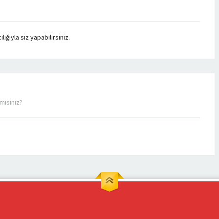
ğıyla siz yapabilirsiniz.
misiniz?