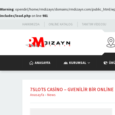
Warning
: opendir(/home/rmdizayn/domains/rmdizayn.com/public_html/wp-c
includes/load.php
on line
981
HAKKIMIZDA
ONLINE KATALOG
TANITIM VIDEOSU
ANASAYFA
KURUMSAL
ÜR
7SLOTS CASINO – GVENILIR BIR ONLINE
Anasayfa
»
News