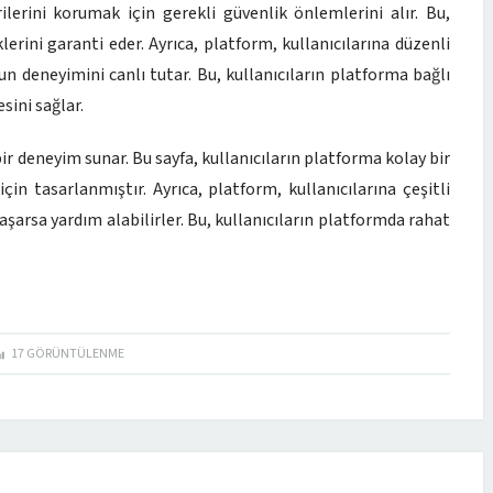
rilerini korumak için gerekli güvenlik önlemlerini alır. Bu,
erini garanti eder. Ayrıca, platform, kullanıcılarına düzenli
n deneyimini canlı tutar. Bu, kullanıcıların platforma bağlı
sini sağlar.
ı bir deneyim sunar. Bu sayfa, kullanıcıların platforma kolay bir
çin tasarlanmıştır. Ayrıca, platform, kullanıcılarına çeşitli
şarsa yardım alabilirler. Bu, kullanıcıların platformda rahat
17
GÖRÜNTÜLENME