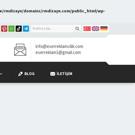
e/rmdizayn/domains/rmdizayn.com/public_html/wp-
info@eserreklamcilik.com
eserreklam1@gmail.com
BLOG
İLETIŞIM