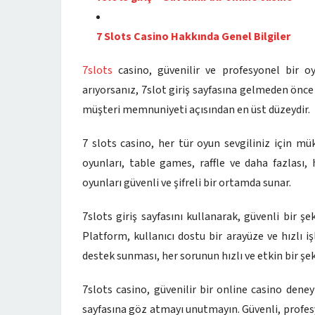
7 Slots Casino Hakkında Genel Bilgiler
7slots
casino, güvenilir ve profesyonel bir o
arıyorsanız, 7slot giriş sayfasına gelmeden önce 
müşteri memnuniyeti açısından en üst düzeydir.
7 slots casino, her tür oyun sevgiliniz için m
oyunları, table games, raffle ve daha fazlası, 
oyunları güvenli ve şifreli bir ortamda sunar.
7slots giriş sayfasını kullanarak, güvenli bir şek
Platform, kullanıcı dostu bir arayüze ve hızlı 
destek sunması, her sorunun hızlı ve etkin bir şe
7slots casino, güvenilir bir online casino den
sayfasına göz atmayı unutmayın. Güvenli, profesy