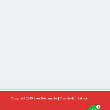
Müşteri Temsilcisi
Cevap Yaz
Copyright 2025 Eser Reklamcılık | Tüm Hakları Saklıdır.
1