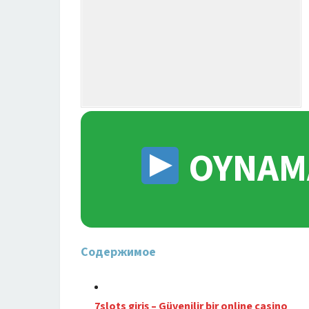
OYNAM
Содержимое
7slots giriş – Güvenilir bir online casino