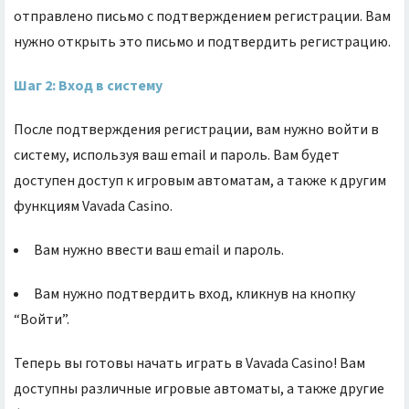
отправлено письмо с подтверждением регистрации. Вам
нужно открыть это письмо и подтвердить регистрацию.
Шаг 2: Вход в систему
После подтверждения регистрации, вам нужно войти в
систему, используя ваш email и пароль. Вам будет
доступен доступ к игровым автоматам, а также к другим
функциям Vavada Casino.
Вам нужно ввести ваш email и пароль.
Вам нужно подтвердить вход, кликнув на кнопку
“Войти”.
Теперь вы готовы начать играть в Vavada Casino! Вам
доступны различные игровые автоматы, а также другие