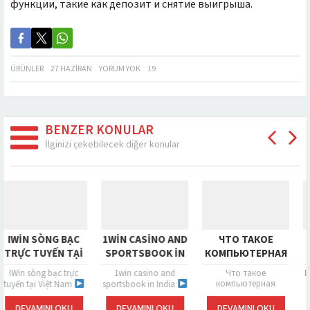
функции, такие как депозит и снятие выигрыша.
ÜRÜNLER
27 HAZIRAN
YORUM YOK
19
BENZER KONULAR
İlginizi çekebilecek diğer konular
C
1WIN CASINO AND
ЧТО ТАКОЕ
EXPERTO
I
SPORTSBOOK IN
КОМПЬЮТЕРНАЯ
CONTABLE Y LAS
INDIA
СИСТЕМА И КАК
OPORTUNIDADES
1win casino and
Что такое
Experto Contable y las
ОНА УСТРОЕНА
EXCLUSIVAS EN
компьютерная
Oportunidades
sportsbook in India
система и как она
Exclusivas en 1xslots
1XSLOTS
PLAY Содержимое
Müşteri Temsilcisi
устроена Цифровая
Análisis Detallado de l
ại
1Win Casino and
DEVAMINI OKU
DEVAMINI OKU
DEVAMINI OKU