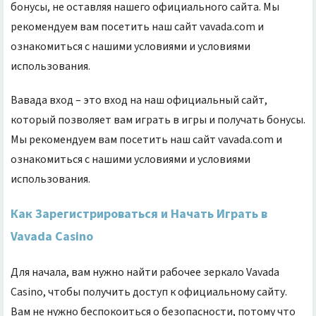
бонусы, не оставляя нашего официального сайта. Мы
рекомендуем вам посетить наш сайт vavada.com и
ознакомиться с нашими условиями и условиями
использования.
Вавада вход – это вход на наш официальный сайт,
который позволяет вам играть в игры и получать бонусы.
Мы рекомендуем вам посетить наш сайт vavada.com и
ознакомиться с нашими условиями и условиями
использования.
Как Зарегистрироваться и Начать Играть в
Vavada Casino
Для начала, вам нужно найти рабочее зеркало Vavada
Casino, чтобы получить доступ к официальному сайту.
Вам не нужно беспокоиться о безопасности, потому что