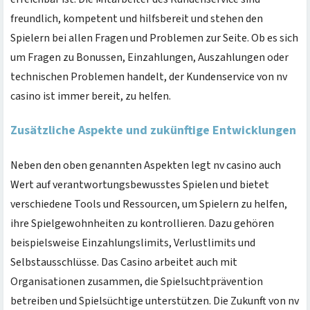
freundlich, kompetent und hilfsbereit und stehen den
Spielern bei allen Fragen und Problemen zur Seite. Ob es sich
um Fragen zu Bonussen, Einzahlungen, Auszahlungen oder
technischen Problemen handelt, der Kundenservice von nv
casino ist immer bereit, zu helfen.
Zusätzliche Aspekte und zukünftige Entwicklungen
Neben den oben genannten Aspekten legt nv casino auch
Wert auf verantwortungsbewusstes Spielen und bietet
verschiedene Tools und Ressourcen, um Spielern zu helfen,
ihre Spielgewohnheiten zu kontrollieren. Dazu gehören
beispielsweise Einzahlungslimits, Verlustlimits und
Selbstausschlüsse. Das Casino arbeitet auch mit
Organisationen zusammen, die Spielsuchtprävention
betreiben und Spielsüchtige unterstützen. Die Zukunft von nv