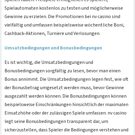
Spielautomaten kostenlos zu testen und möglicherweise
Gewinne zu erzielen. Die Promotionen bei nv casino sind
vielfältig und umfassen beispielsweise wöchentliche Boni,
Cashback-Aktionen, Turniere und Verlosungen.
Umsatzbedingungen und Bonusbedingungen
Es ist wichtig, die Umsatzbedingungen und
Bonusbedingungen sorgfältig zu lesen, bevor man einen
Bonus annimmt. Die Umsatzbedingungen legen fest, wie oft
der Bonusbetrag umgesetzt werden muss, bevor Gewinne
ausgezahlt werden können. Die Bonusbedingungen können
beispielsweise Einschränkungen hinsichtlich der maximalen
Einsatzhöhe oder der zulässigen Spiele umfassen. nv casino
legt seine Bonusbedingungen transparent dar, um
sicherzustellen, dass Spieler die Bedingungen verstehen und