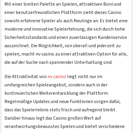
Mit einer breiten Palette an Spielen, attraktiven Boni und
einer benutzerfreundlichen Plattform zieht dieses Casino
sowohl erfahrene Spieler als auch Neulinge an. Es bietet eine
moderne und innovative Spielerfahrung, die sich durch hohe
Sicherheitsstandards und einen zuverlässigen Kundenservice
auszeichnet. Die Möglichkeit, von überall und jederzeit zu
spielen, macht nv casino zu einer attraktiven Option für alle,
die auf der Suche nach spannender Unterhaltung sind.
Die Attraktivität von
nv casino
liegt nicht nur im
umfangreichen Spieleangebot, sondern auch in der
kontinuierlichen Weiterentwicklung der Plattform.
Regelmäßige Updates und neue Funktionen sorgen dafür,
dass das Spielerlebnis stets frisch und aufregend bleibt.
Darüber hinaus legt das Casino großen Wert auf
verantwortungsbewusstes Spielen und bietet verschiedene