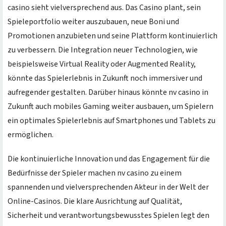
casino sieht vielversprechend aus. Das Casino plant, sein
Spieleportfolio weiter auszubauen, neue Boni und
Promotionen anzubieten und seine Plattform kontinuierlich
zu verbessern. Die Integration neuer Technologien, wie
beispielsweise Virtual Reality oder Augmented Reality,
könnte das Spielerlebnis in Zukunft noch immersiver und
aufregender gestalten. Darüber hinaus könnte nv casino in
Zukunft auch mobiles Gaming weiter ausbauen, um Spielern
ein optimales Spielerlebnis auf Smartphones und Tablets zu
ermöglichen.
Die kontinuierliche Innovation und das Engagement für die
Bedürfnisse der Spieler machen nv casino zu einem
spannenden und vielversprechenden Akteur in der Welt der
Online-Casinos. Die klare Ausrichtung auf Qualität,
Sicherheit und verantwortungsbewusstes Spielen legt den