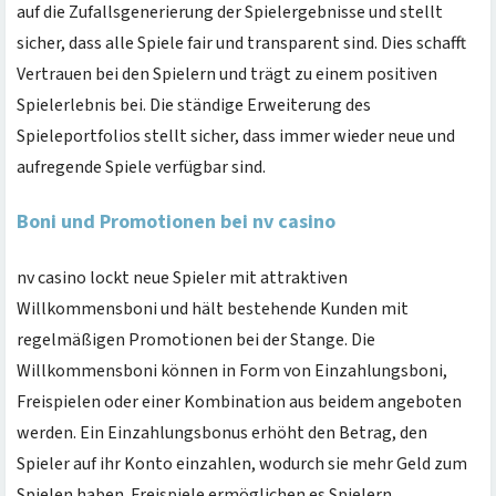
auf die Zufallsgenerierung der Spielergebnisse und stellt
sicher, dass alle Spiele fair und transparent sind. Dies schafft
Vertrauen bei den Spielern und trägt zu einem positiven
Spielerlebnis bei. Die ständige Erweiterung des
Spieleportfolios stellt sicher, dass immer wieder neue und
aufregende Spiele verfügbar sind.
Boni und Promotionen bei nv casino
nv casino lockt neue Spieler mit attraktiven
Willkommensboni und hält bestehende Kunden mit
regelmäßigen Promotionen bei der Stange. Die
Willkommensboni können in Form von Einzahlungsboni,
Freispielen oder einer Kombination aus beidem angeboten
werden. Ein Einzahlungsbonus erhöht den Betrag, den
Spieler auf ihr Konto einzahlen, wodurch sie mehr Geld zum
Spielen haben. Freispiele ermöglichen es Spielern,