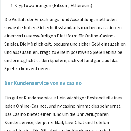
Kryptowährungen (Bitcoin, Ethereum)
Die Vielfalt der Einzahlungs- und Auszahlungsmethoden
sowie die hohen Sicherheitsstandards machen nv casino zu
einer vertrauenswürdigen Plattform für Online-Casino-
Spieler. Die Möglichkeit, bequem und sicher Geld einzuzahlen
und auszuzahlen, trägt zu einem positiven Spielerlebnis bei
und ermöglicht es den Spielern, sich voll und ganz auf das
Spiel zu konzentrieren.
Der Kundenservice von nv casino
Ein guter Kundenservice ist ein wichtiger Bestandteil eines
jeden Online-Casinos, und nv casino nimmt dies sehr ernst.
Das Casino bietet einen rund um die Uhr verfügbaren
Kundenservice, der per E-Mail, Live-Chat und Telefon
erreichbar ist. Die Mitarbeiter des Kundenservice sind