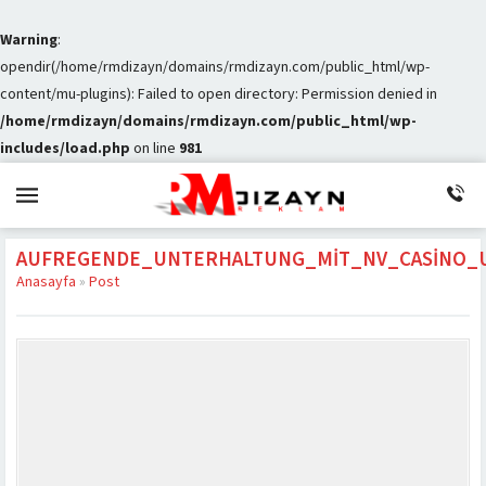
Warning
:
opendir(/home/rmdizayn/domains/rmdizayn.com/public_html/wp-
content/mu-plugins): Failed to open directory: Permission denied in
/home/rmdizayn/domains/rmdizayn.com/public_html/wp-
includes/load.php
on line
981
AUFREGENDE_UNTERHALTUNG_MIT_NV_CASINO_U
Anasayfa
»
Post