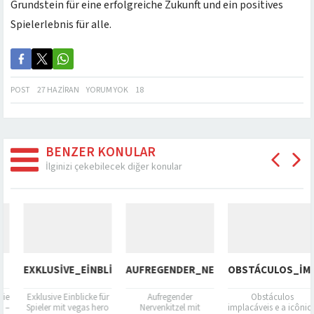
Grundstein für eine erfolgreiche Zukunft und ein positives
Spielerlebnis für alle.
POST
27 HAZIRAN
YORUM YOK
18
BENZER KONULAR
İlginizi çekebilecek diğer konular
EXKLUSIVE_EINBLICKE_FÜR_SPIELER_MIT_VEGAS_HERO_UN
AUFREGENDER_NERVENKITZEL_MIT_CHI
OBSTÁCULOS_IMPL
Exklusive Einblicke für
Aufregender
Obstáculos
Spieler mit vegas hero
Nervenkitzel mit
implacáveis e a icônica