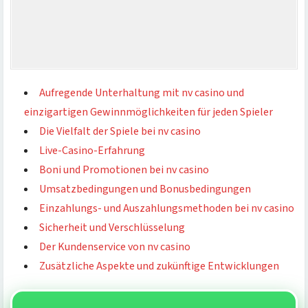
Aufregende Unterhaltung mit nv casino und
einzigartigen Gewinnmöglichkeiten für jeden Spieler
Die Vielfalt der Spiele bei nv casino
Live-Casino-Erfahrung
Boni und Promotionen bei nv casino
Umsatzbedingungen und Bonusbedingungen
Einzahlungs- und Auszahlungsmethoden bei nv casino
Sicherheit und Verschlüsselung
Der Kundenservice von nv casino
Zusätzliche Aspekte und zukünftige Entwicklungen