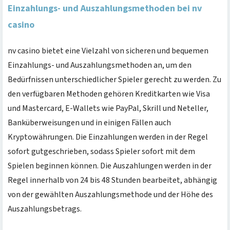
Einzahlungs- und Auszahlungsmethoden bei nv
casino
nv casino bietet eine Vielzahl von sicheren und bequemen
Einzahlungs- und Auszahlungsmethoden an, um den
Bedürfnissen unterschiedlicher Spieler gerecht zu werden. Zu
den verfügbaren Methoden gehören Kreditkarten wie Visa
und Mastercard, E-Wallets wie PayPal, Skrill und Neteller,
Banküberweisungen und in einigen Fällen auch
Kryptowährungen. Die Einzahlungen werden in der Regel
sofort gutgeschrieben, sodass Spieler sofort mit dem
Spielen beginnen können. Die Auszahlungen werden in der
Regel innerhalb von 24 bis 48 Stunden bearbeitet, abhängig
von der gewählten Auszahlungsmethode und der Höhe des
Auszahlungsbetrags.