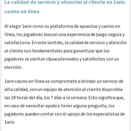
La calidad de servicio y atención al cliente en 1win
casino en línea
Al elegir 1win como su plataforma de apuestas y casino en
línea, los jugadores buscan una experiencia de juego segura y
satisfactoria. En este sentido, la calidad de servicio y atención
al cliente son fundamentales para garantizar que los
jugadores se sientan c&oacutemodos y satisfechos con su
elección.
1win casino en línea se compromete a brindar un servicio de
alta calidad, con un equipo de atención al cliente disponible
las 24 horas del día, los 7 días a la semana. Esto significa que,
en caso de necesitar ayuda o tener alguna pregunta, los
jugadores pueden contar con el apoyo de los especialistas de
1win.