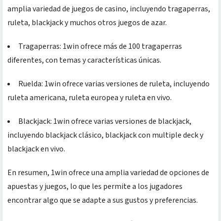
amplia variedad de juegos de casino, incluyendo tragaperras,
ruleta, blackjack y muchos otros juegos de azar.
Tragaperras: 1win ofrece más de 100 tragaperras
diferentes, con temas y características únicas.
Ruelda: 1win ofrece varias versiones de ruleta, incluyendo
ruleta americana, ruleta europea y ruleta en vivo.
Blackjack: 1win ofrece varias versiones de blackjack,
incluyendo blackjack clásico, blackjack con multiple deck y
blackjack en vivo.
En resumen, 1win ofrece una amplia variedad de opciones de
apuestas y juegos, lo que les permite a los jugadores
encontrar algo que se adapte a sus gustos y preferencias.