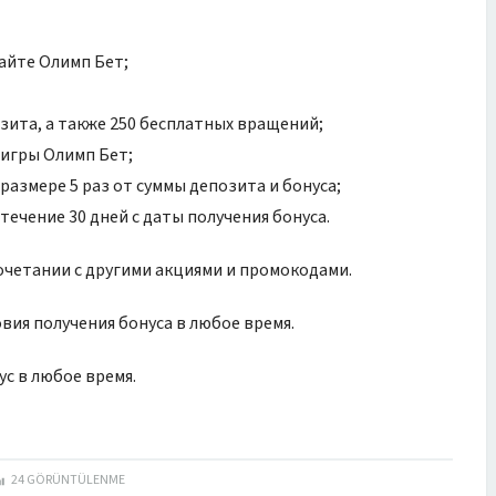
айте Олимп Бет;
зита, а также 250 бесплатных вращений;
 игры Олимп Бет;
размере 5 раз от суммы депозита и бонуса;
течение 30 дней с даты получения бонуса.
очетании с другими акциями и промокодами.
вия получения бонуса в любое время.
с в любое время.
24
GÖRÜNTÜLENME