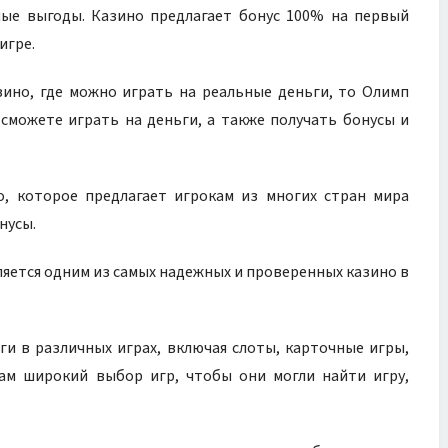
ные выгоды. Казино предлагает бонус 100% на первый
игре.
ино, где можно играть на реальные деньги, то Олимп
сможете играть на деньги, а также получать бонусы и
, которое предлагает игрокам из многих стран мира
нусы.
ляется одним из самых надежных и проверенных казино в
и в различных играх, включая слоты, карточные игры,
кам широкий выбор игр, чтобы они могли найти игру,