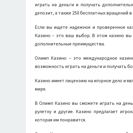
играть на деньги и получать дополнитель
депозит, а также 250 бесплатных вращений в 
Если вы ищете надежное и проверенное каз
Казино – это ваш выбор. В этом казино вы 
дополнительные преимущества.
Олимп Казино – это международное казино
возможность играть на деньги и получать бо
Казино имеет лицензию на игорное дело и яв
мире.
В Олимп Казино вы сможете играть на деньг
рулетку и другие. Казино предлагает игро
которая им понравится.