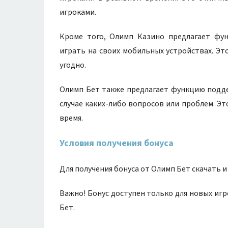
игроками.
Кроме того, Олимп Казино предлагает фу
играть на своих мобильных устройствах. Это
угодно.
Олимп Бет также предлагает функцию подде
случае каких-либо вопросов или проблем. Эт
время.
Условия получения бонуса
Для получения бонуса от Олимп Бет скачать 
Важно! Бонус доступен только для новых игр
Бет.