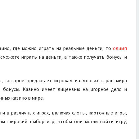
ино, где можно играть на реальные деньги, то
олимп
сможете играть на деньги, а также получать бонусы и
, которое предлагает игрокам из многих стран мира
ь бонусы. Казино имеет лицензию на игорное дело и
нных казино в мире.
и в различных играх, включая слоты, карточные игры,
кам широкий выбор игр, чтобы они могли найти игру,