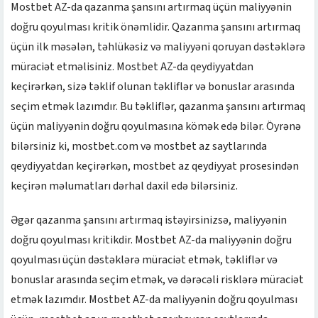
Mostbet AZ-da qazanma şansını artırmaq üçün maliyyənin
doğru qoyulması kritik önəmlidir. Qazanma şansını artırmaq
üçün ilk məsələn, təhlükəsiz və maliyyəni qoruyan dəstəklərə
müraciət etməlisiniz. Mostbet AZ-da qeydiyyatdan
keçirərkən, sizə təklif olunan təkliflər və bonuslar arasında
seçim etmək lazımdır. Bu təkliflər, qazanma şansını artırmaq
üçün maliyyənin doğru qoyulmasına kömək edə bilər. Öyrənə
bilərsiniz ki, mostbet.com və mostbet az saytlarında
qeydiyyatdan keçirərkən, mostbet az qeydiyyat prosesindən
keçirən məlumatları dərhal daxil edə bilərsiniz.
Əgər qazanma şansını artırmaq istəyirsinizsə, maliyyənin
doğru qoyulması kritikdir. Mostbet AZ-da maliyyənin doğru
qoyulması üçün dəstəklərə müraciət etmək, təkliflər və
bonuslar arasında seçim etmək, və dərəcəli risklərə müraciət
etmək lazımdır. Mostbet AZ-da maliyyənin doğru qoyulması