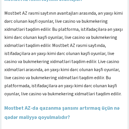
Mostbet AZ rəsmi saytının avantajları arasında, ən yaxşı kimi
dərc olunan kəşfi oyunlar, live casino və bukmekering
xidmətləri təqdim edilir. Bu platforma, istifadəçilərə ən yaxşı
kimi dərc olunan kəşfi oyunlar, live casino və bukmekering
xidmətləri təqdim edilir. Mostbet AZ rəsmi saytında,
istifadəçilərə ən yaxşı kimi dərc olunan kəşfi oyunlar, live
casino və bukmekering xidmətləri təqdim edilir. Live casino
xidmətləri arasında, ən yaxşı kimi dərc olunan kəşfi oyunlar,
live casino və bukmekering xidmətləri təqdim edilir. Bu
platformada, istifadəçilərə ən yaxşı kimi dərc olunan kəşfi
oyunlar, live casino və bukmekering xidmətləri təqdim edilir.
Mostbet AZ-da qazanma şansını artırmaq üçün nə
qədər maliyyə qoyulmalıdır?