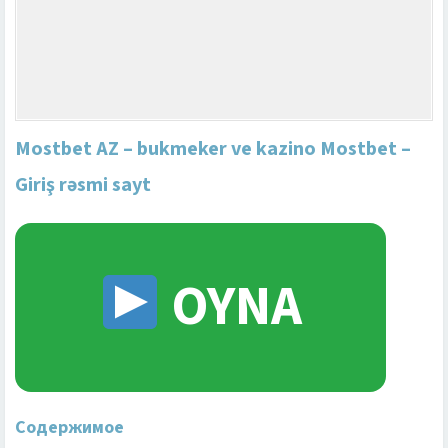
Mostbet AZ – bukmeker ve kazino Mostbet –
Giriş rəsmi sayt
OYNA
Содержимое