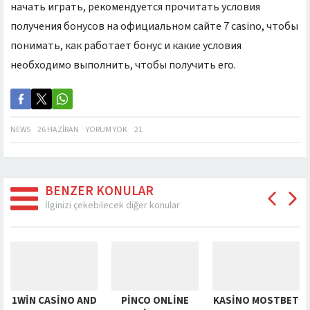
начать играть, рекомендуется прочитать условия
получения бонусов на официальном сайте 7 casino, чтобы
понимать, как работает бонус и какие условия
необходимо выполнить, чтобы получить его.
NEWS
26 HAZIRAN
YORUM YOK
21
BENZER KONULAR
İlginizi çekebilecek diğer konular
NO AND
PINCO ONLINE
KASINO MOSTBET
1WIN ЗЕРК