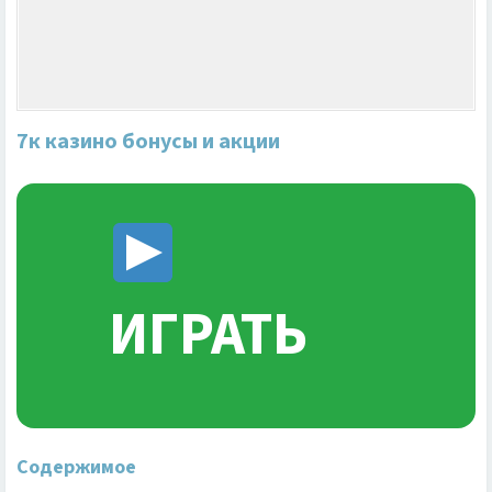
7к казино бонусы и акции
ИГРАТЬ
Содержимое