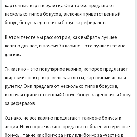
карточные игры и рулетку. Они также предлагают
несколько типов бонусов, включая приветственный
бонус, бонус за депозит и бонус за рефералов.
В этом тексте мы рассмотрим, как выбрать лучшее
казино для вас, и почему 7к казино – это лучшее казино
для вас.
7к казино – это популярное казино, которое предлагает
широкий спектр игр, включая слоты, карточные игры и
рулетку. Они предлагают несколько типов бонусов,
включая приветственный бонус, бонус за депозит и бонус
за рефералов.
Однако, не все казино предлагают такие же бонусы и
акции. Некоторые казино предлагают более интересные
бонусы, такие как бонус за игру или бонус за участие в