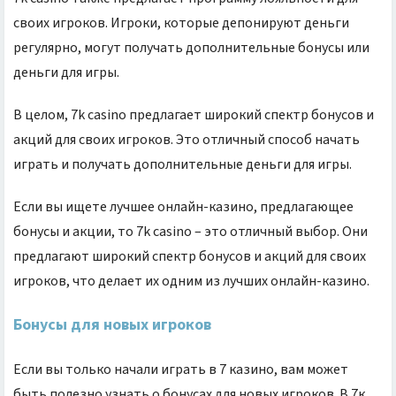
своих игроков. Игроки, которые депонируют деньги
регулярно, могут получать дополнительные бонусы или
деньги для игры.
В целом, 7k casino предлагает широкий спектр бонусов и
акций для своих игроков. Это отличный способ начать
играть и получать дополнительные деньги для игры.
Если вы ищете лучшее онлайн-казино, предлагающее
бонусы и акции, то 7k casino – это отличный выбор. Они
предлагают широкий спектр бонусов и акций для своих
игроков, что делает их одним из лучших онлайн-казино.
Бонусы для новых игроков
Если вы только начали играть в 7 казино, вам может
быть полезно узнать о бонусах для новых игроков. В 7к