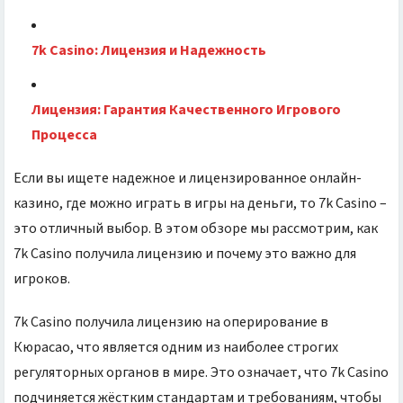
7k Casino: Лицензия и Надежность
Лицензия: Гарантия Качественного Игрового
Процесса
Если вы ищете надежное и лицензированное онлайн-
казино, где можно играть в игры на деньги, то 7k Casino –
это отличный выбор. В этом обзоре мы рассмотрим, как
7k Casino получила лицензию и почему это важно для
игроков.
7k Casino получила лицензию на оперирование в
Кюрасао, что является одним из наиболее строгих
регуляторных органов в мире. Это означает, что 7k Casino
подчиняется жёстким стандартам и требованиям, чтобы