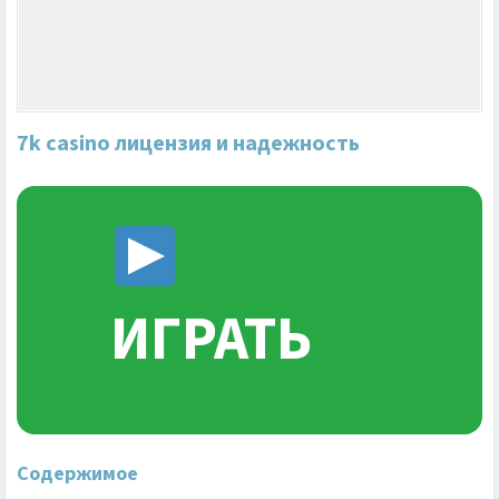
7k casino лицензия и надежность
ИГРАТЬ
Содержимое