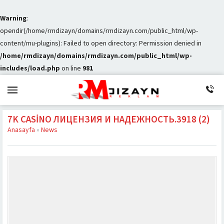
Warning
:
opendir(/home/rmdizayn/domains/rmdizayn.com/public_html/wp-
content/mu-plugins): Failed to open directory: Permission denied in
/home/rmdizayn/domains/rmdizayn.com/public_html/wp-
includes/load.php
on line
981
7K CASINO ЛИЦЕНЗИЯ И НАДЕЖНОСТЬ.3918 (2)
Anasayfa
»
News