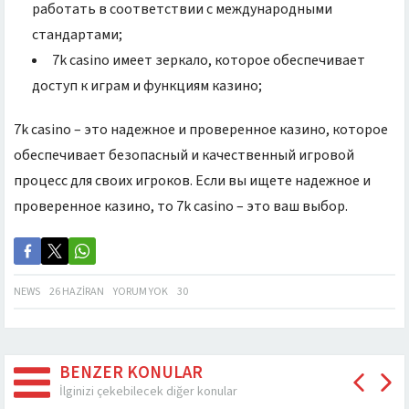
работать в соответствии с международными
стандартами;
7k casino имеет зеркало, которое обеспечивает
доступ к играм и функциям казино;
7k casino – это надежное и проверенное казино, которое
обеспечивает безопасный и качественный игровой
процесс для своих игроков. Если вы ищете надежное и
проверенное казино, то 7k casino – это ваш выбор.
NEWS
26 HAZIRAN
YORUM YOK
30
BENZER KONULAR
İlginizi çekebilecek diğer konular