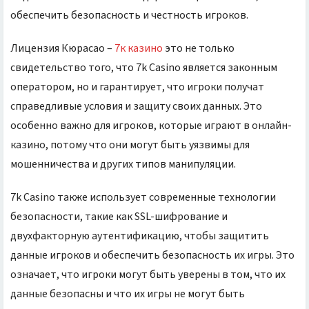
обеспечить безопасность и честность игроков.
Лицензия Кюрасао –
7к казино
это не только
свидетельство того, что 7k Casino является законным
оператором, но и гарантирует, что игроки получат
справедливые условия и защиту своих данных. Это
особенно важно для игроков, которые играют в онлайн-
казино, потому что они могут быть уязвимы для
мошенничества и других типов манипуляции.
7k Casino также использует современные технологии
безопасности, такие как SSL-шифрование и
двухфакторную аутентификацию, чтобы защитить
данные игроков и обеспечить безопасность их игры. Это
означает, что игроки могут быть уверены в том, что их
данные безопасны и что их игры не могут быть