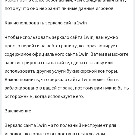
потому что оно не хранит личные данные игроков.
Как использовать зеркало сайта 1win
Чтобы использовать зеркало сайта 1win, вам нужно
просто перейти на веб-страницу, которая копирует
содержимое официального сайта 1win. Затем вы можете
зарегистрироваться на сайте, сделать ставку или
использовать другие услуги букмекерской конторы.
Важно помнить, что зеркало сайта 1win может быть
заблокировано в вашей стране, поэтому вам нужно быть
осторожным, когда используете его.
Заключение
Зеркало сайта 1win – это полезный инструмент для
игроков, которые хотят доступаться к услугам