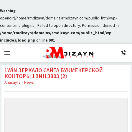
Warning
:
opendir(/home/rmdizayn/domains/rmdizayn.com/public_html/wp-
content/mu-plugins): Failed to open directory: Permission denied in
/home/rmdizayn/domains/rmdizayn.com/public_html/wp-
includes/load.php
on line
981
1WIN ЗЕРКАЛО САЙТА БУКМЕКЕРСКОЙ
КОНТОРЫ 1ВИН.3803 (2)
Anasayfa
»
News