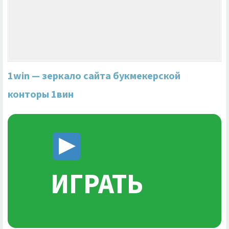
1win — зеркало сайта букмекерской
конторы 1вин
ИГРАТЬ