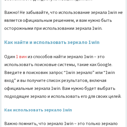
Важно! Не забывайте, что использование зеркала 1win не
является официальным решением, и вам нужно быть
осторожными при использовании зеркала 1win.
Как найти и использовать зеркало 1win
Один
1 вин
из способов найти зеркало 1win – это
использовать поисковые системы, такие как Google.
Введите в поисковик запрос “1win зеркало” или “1win
вход” и вы получите список результатов, включая
официальные зеркала 1win. Вам нужно будет выбрать
подходящее зеркало и использовать его для своих целей.
Как использовать зеркало 1win
Важно помнить, что зеркало 1win – это только зеркало