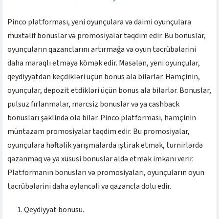
Pinco platforması, yeni oyunçulara və daimi oyunçulara
müxtəlif bonuslar və promosiyalar təqdim edir. Bu bonuslar,
oyunçuların qazanclarını artırmağa və oyun təcrübələrini
daha maraqlı etməyə kömək edir. Məsələn, yeni oyunçular,
qeydiyyatdan keçdikləri üçün bonus ala bilərlər. Həmçinin,
oyunçular, depozit etdikləri üçün bonus ala bilərlər. Bonuslar,
pulsuz fırlanmalar, mərcsiz bonuslar və ya cashback
bonusları şəklində ola bilər. Pinco platforması, həmçinin
müntəzəm promosiyalar təqdim edir. Bu promosiyalar,
oyunçulara həftəlik yarışmalarda iştirak etmək, turnirlərdə
qazanmaq və ya xüsusi bonuslar əldə etmək imkanı verir.
Platformanın bonusları və promosiyaları, oyunçuların oyun
təcrübələrini daha əyləncəli və qazancla dolu edir.
Qeydiyyat bonusu.