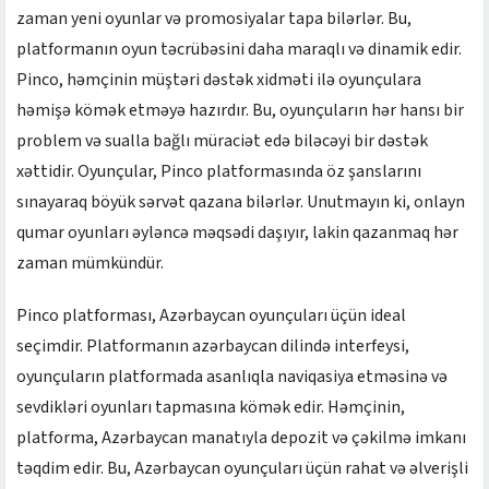
zaman yeni oyunlar və promosiyalar tapa bilərlər. Bu,
platformanın oyun təcrübəsini daha maraqlı və dinamik edir.
Pinco, həmçinin müştəri dəstək xidməti ilə oyunçulara
həmişə kömək etməyə hazırdır. Bu, oyunçuların hər hansı bir
problem və sualla bağlı müraciət edə biləcəyi bir dəstək
xəttidir. Oyunçular, Pinco platformasında öz şanslarını
sınayaraq böyük sərvət qazana bilərlər. Unutmayın ki, onlayn
qumar oyunları əyləncə məqsədi daşıyır, lakin qazanmaq hər
zaman mümkündür.
Pinco platforması, Azərbaycan oyunçuları üçün ideal
seçimdir. Platformanın azərbaycan dilində interfeysi,
oyunçuların platformada asanlıqla naviqasiya etməsinə və
sevdikləri oyunları tapmasına kömək edir. Həmçinin,
platforma, Azərbaycan manatıyla depozit və çəkilmə imkanı
təqdim edir. Bu, Azərbaycan oyunçuları üçün rahat və əlverişli