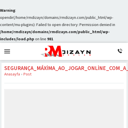
Warning
:
opendir(/home/rmdizayn/domains/rmdizayn.com/public_html/wp-
content/mu-plugins): Failed to open directory: Permission denied in
/home/rmdizayn/domains/rmdizayn.com/public_html/wp-
includes/load.php
on line
981
SEGURANÇA_MÁXIMA_AO_JOGAR_ONLINE_COM_A
Anasayfa
»
Post