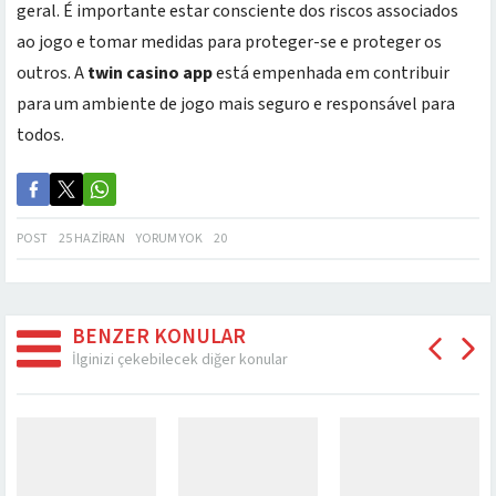
geral. É importante estar consciente dos riscos associados
ao jogo e tomar medidas para proteger-se e proteger os
outros. A
twin casino app
está empenhada em contribuir
para um ambiente de jogo mais seguro e responsável para
todos.
POST
25 HAZIRAN
YORUM YOK
20
BENZER KONULAR
İlginizi çekebilecek diğer konular