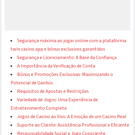
Segurança máxima ao jogar online com a plataforma
twin casino app e bónus exclusivos garantidos
Segurança e Licenciamento: A Base da Confiança
A Importância da Verificação de Conta
Bónus e Promoções Exclusivas: Maximizando o
Potencial de Ganhos
Requisitos de Apostas e Restrições
Variedade de Jogos: Uma Experiência de
Entretenimento Completa
Jogos de Casino ao Vivo: A Emoção de um Casino Real
Suporte ao Cliente: Assistência Profissional e Eficiente
Responsabilidade Social e Jogo Consciente