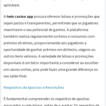
aplicáveis.
A
twin casino app
procura oferecer bónus e promoções que
sejam justos e transparentes, permitindo que os jogadores
maximizem o seu potencial de ganhos. A plataforma
também realiza regularmente sorteios e concursos com
prémios atrativos, proporcionando aos jogadores a
oportunidade de ganhar prémios em dinheiro, viagens ou
outros bens valiosos. A variedade de bónus e promoções
disponíveis é um fator importante a considerar ao escolher
um casino online, pois pode fazer uma grande diferença no
seu saldo final.
Requisitos de Apostas e Restrições
É fundamental compreender os requisitos de apostas
associados a cada bónus, antes de o aceitar. Os requisitos de