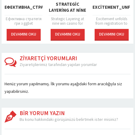
STRATEGIC
ES_AND_SKILLFUL_DROPS_DEFINE_THE_PLINKO_EXPERIENCE_
ЕФЕКТИВНА_СТРАТЕГІЯ_ГРИ_З_GGBET_ЗАБЕЗПЕЧУЄ_ЦІ
EXCITEMENT_UNFO
LAYERING AT NINE
WIN CASINO FOR
Ефективна стратегія
Strategic Layering at
Excitement unfolds
ENHANCED
гри з ggbet
nine win casino for
from registration to
забезпечує цікавий
Enhanced Player
PLAYER
withdrawals through
досвід та вигідні
Experience
pickwin casino
DEVAMINI OKU
EXPERIENCE
DEVAMINI OKU
DEVAMINI OKU
можливості для
Understanding Player
experiences today
гравців онлайн
Segmentation at nine
Understanding the
Розширений огляд
win casino The
Sign-Up Process and
ігрового процесу та
Importance of...
Initial Experience
можливостей...
Account Verification...
ZİYARETÇİ YORUMLARI
Ziyaretçilerimiz tarafından yapılan yorumlar
Henüz yorum yapılmamış. İlk yorumu aşağıdaki form aracılığıyla siz
yapabilirsiniz.
BİR YORUM YAZIN
Bu konu hakkındaki görüşünüzü belirtmek ister misiniz?
Müşteri Temsilcisi