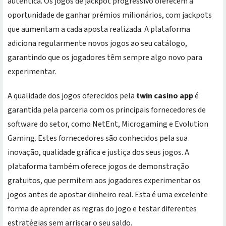
autêntica. Os jogos de jackpot progressivo oferecem a
oportunidade de ganhar prémios milionários, com jackpots
que aumentam a cada aposta realizada. A plataforma
adiciona regularmente novos jogos ao seu catálogo,
garantindo que os jogadores têm sempre algo novo para
experimentar.
A qualidade dos jogos oferecidos pela
twin casino app
é
garantida pela parceria com os principais fornecedores de
software do setor, como NetEnt, Microgaming e Evolution
Gaming. Estes fornecedores são conhecidos pela sua
inovação, qualidade gráfica e justiça dos seus jogos. A
plataforma também oferece jogos de demonstração
gratuitos, que permitem aos jogadores experimentar os
jogos antes de apostar dinheiro real. Esta é uma excelente
forma de aprender as regras do jogo e testar diferentes
estratégias sem arriscar o seu saldo.