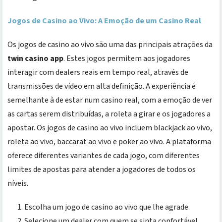
Jogos de Casino ao Vivo: A Emoção de um Casino Real
Os jogos de casino ao vivo são uma das principais atrações da
twin casino app
. Estes jogos permitem aos jogadores
interagir com dealers reais em tempo real, através de
transmissões de vídeo em alta definição. A experiência é
semelhante à de estar num casino real, com a emoção de ver
as cartas serem distribuídas, a roleta a girar e os jogadores a
apostar. Os jogos de casino ao vivo incluem blackjack ao vivo,
roleta ao vivo, baccarat ao vivo e poker ao vivo. A plataforma
oferece diferentes variantes de cada jogo, com diferentes
limites de apostas para atender a jogadores de todos os
níveis.
Escolha um jogo de casino ao vivo que lhe agrade.
Selecione um dealer com quem se sinta confortável.