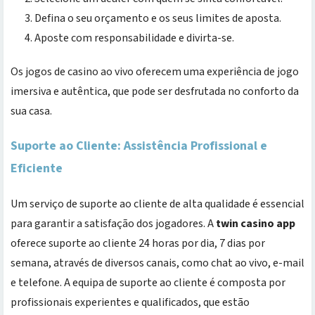
Defina o seu orçamento e os seus limites de aposta.
Aposte com responsabilidade e divirta-se.
Os jogos de casino ao vivo oferecem uma experiência de jogo
imersiva e autêntica, que pode ser desfrutada no conforto da
sua casa.
Suporte ao Cliente: Assistência Profissional e
Eficiente
Um serviço de suporte ao cliente de alta qualidade é essencial
para garantir a satisfação dos jogadores. A
twin casino app
oferece suporte ao cliente 24 horas por dia, 7 dias por
semana, através de diversos canais, como chat ao vivo, e-mail
e telefone. A equipa de suporte ao cliente é composta por
profissionais experientes e qualificados, que estão