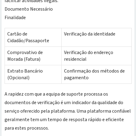
facilitar atividades ilegais.
Documento Necessário
Finalidade
Cartão de
Verificação da identidade
Cidadão/Passaporte
Comprovativo de
Verificação do endereço
Morada (Fatura)
residencial
Extrato Bancário
Confirmação dos métodos de
(Opcional)
pagamento
A rapidez com que a equipa de suporte processa os
documentos de verificação é um indicador da qualidade do
serviço oferecido pela plataforma. Uma plataforma confiável
geralmente tem um tempo de resposta rápido e eficiente
para estes processos.