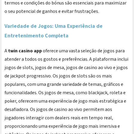
termos e condições do bónus são essenciais para maximizar
o seu potencial de ganhos e evitar frustrações.
Variedade de Jogos: Uma Experiência de
Entretenimento Completa
A
twin casino app
oferece uma vasta seleção de jogos para
atender a todos os gostos e preferências. A plataforma inclui
jogos de slots, jogos de mesa, jogos de casino ao vivo e jogos
de jackpot progressivo. Os jogos de slots são os mais
populares, com uma grande variedade de temas, gráficos e
funcionalidades. Os jogos de mesa, como blackjack, roleta e
poker, oferecem uma experiência de jogo mais estratégica e
desafiadora. Os jogos de casino ao vivo permitem aos
jogadores interagir com dealers reais em tempo real,
proporcionando uma experiência de jogo mais imersiva e