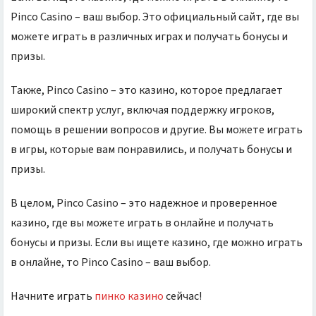
Pinco Casino – ваш выбор. Это официальный сайт, где вы
можете играть в различных играх и получать бонусы и
призы.
Также, Pinco Casino – это казино, которое предлагает
широкий спектр услуг, включая поддержку игроков,
помощь в решении вопросов и другие. Вы можете играть
в игры, которые вам понравились, и получать бонусы и
призы.
В целом, Pinco Casino – это надежное и проверенное
казино, где вы можете играть в онлайне и получать
бонусы и призы. Если вы ищете казино, где можно играть
в онлайне, то Pinco Casino – ваш выбор.
Начните играть
пинко казино
сейчас!