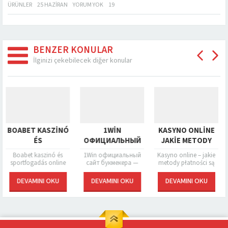
ÜRÜNLER
25 HAZIRAN
YORUM YOK
19
BENZER KONULAR
İlginizi çekebilecek diğer konular
INÓ
1WIN
KASYNO ONLINE
1WIN
ОФИЦИАЛЬНЫЙ
JAKIE METODY
ОФИЦИАЛЬНЫ
ÁS
САЙТ БУКМЕКЕРА
PATNOCI S
САЙТ БУКМЕКЕ
és
1Win официальный
Kasyno online – jakie
1Win официальн
ÉLŐ
1ВИН СТАВКИ НА
DOSTPNE.1254
1ВИН СТАВКИ 
ine
сайт букмекера —
metody płatności są
сайт букмекера 
ó
1Вин ставки на спорт
СПОРТ.1556
1Вин ставки на спо
СПОРТ.2014
dostępne?
GRAĆ
Müşteri Temsilcisi
ANI
ИГРАТЬ
Содержимое Metody
ИГРАТЬ
U
DEVAMINI OKU
DEVAMINI OKU
DEVAMINI OKU
bet
Содержимое 1Win
płatności
Содержимое 1Wi
Официальный Сайт
elektronicznych w
Официальный Са
ine
Букмекера
kasynach online
Букмекера
Преимущества и
Bezpieczeństwo
Преимущества и
Функции 1Win...
płatności w...
Функции 1Win...