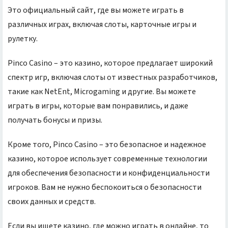
Это официальный сайт, где вы можете играть в
различных играх, включая слоты, карточные игры и
рулетку.
Pinco Casino – это казино, которое предлагает широкий
спектр игр, включая слоты от известных разработчиков,
такие как NetEnt, Microgaming и другие. Вы можете
играть в игры, которые вам понравились, и даже
получать бонусы и призы.
Кроме того, Pinco Casino – это безопасное и надежное
казино, которое использует современные технологии
для обеспечения безопасности и конфиденциальности
игроков. Вам не нужно беспокоиться о безопасности
своих данных и средств.
Если вы ищете казино, где можно играть в онлайне, то