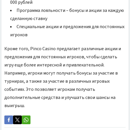
000 рублей
Программа лояльности – бонусы и акции за каждую
сделанную ставку
Специальные акции и предложения для постоянных
игроков
Кроме того, Pinco Casino предлагает различные акции и
предложения для постоянных игроков, чтобы сделать
игру еще более интересной и привлекательной.
Например, игроки могут получать бонусы за участие в
турнирах, а также за участие в различных игровых
событиях. Это позволяет игрокам получать
дополнительные средства и улучшать свои шансы на
выигрыш.