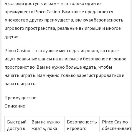
Быстрый доступ к играм – это только один из
преимуществ Pinco Casino. Вам также предлагается
множество других преимуществ, включая безопасность
игрового пространства, реальные выигрыши и многое
другое.
Pinco Casino – это лучшее место для игроков, которые
ищут реальные шансы на выигрыш и безопасное игровое
пространство. Вам не нужно больше ждать, чтобы
начать играть. Вам нужно только зарегистрироваться и
начать играть.
Преимущество
Описание
Быстрый
Вам не нужно
Безопасность
Pinco Casino
доступ к
ждать, пока
игрового
обеспечивает