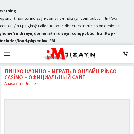
Warning
:
opendir(/home/rmdizayn/domains/rmdizayn.com/public_html/wp-
content/mu-plugins): Failed to open directory: Permission denied in
/home/rmdizayn/domains/rmdizayn.com/public_html/wp-
includes/load.php
on line
981
ПИНКО КАЗИНО – ИГРАТЬ В ОНЛАЙН PINCO
CASINO – ОФИЦИАЛЬНЫЙ САЙТ
Anasayfa
»
Ürünler