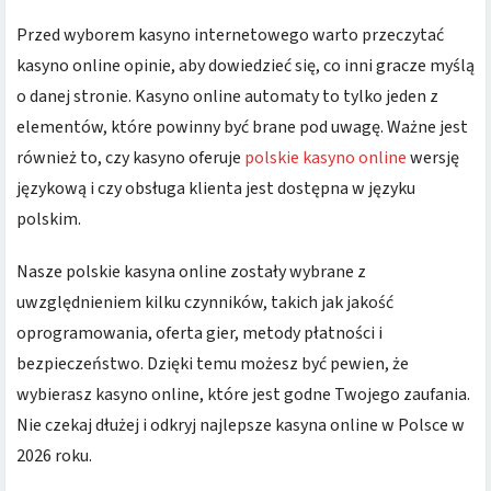
Przed wyborem kasyno internetowego warto przeczytać
kasyno online opinie, aby dowiedzieć się, co inni gracze myślą
o danej stronie. Kasyno online automaty to tylko jeden z
elementów, które powinny być brane pod uwagę. Ważne jest
również to, czy kasyno oferuje
polskie kasyno online
wersję
językową i czy obsługa klienta jest dostępna w języku
polskim.
Nasze polskie kasyna online zostały wybrane z
uwzględnieniem kilku czynników, takich jak jakość
oprogramowania, oferta gier, metody płatności i
bezpieczeństwo. Dzięki temu możesz być pewien, że
wybierasz kasyno online, które jest godne Twojego zaufania.
Nie czekaj dłużej i odkryj najlepsze kasyna online w Polsce w
2026 roku.