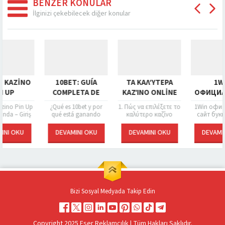
BENZER KONULAR
İlginizi çekebilecek diğer konular
10BET: GUÍA
ΤΑ ΚΑΛΎΤΕΡΑ
1WIN
COMPLETA DE
ΚΑΖΊΝΟ ONLINE
ОФИЦИАЛЬНЫЙ
–
BONOS,
ΣΤΗΝ ΕΛΛΆΔΑ:
САЙТ БУКМЕКЕРА
¿Qué es 10bet y por
1. Πώς να επιλέξετε το
1Win официальный
REGISTRO, PAGOS
ΠΛΉΡΗΣ ΟΔΗΓΌΣ
1ВИН СТАВКИ НА
qué está ganando
καλύτερο καζίνο
сайт букмекера —
Y OPCIONES EN
popularidad en
ΜΕ ΜΠΌΝΟΥΣ,
online 2. Τα πιο
1Вин ставки на спорт
СПОРТ.2256
Müşteri Temsilcisi
España? Registro paso
δημοφιλή μπόνους
ИГРАТЬ
DEVAMINI OKU
ESPAÑA
ΠΛΗΡΩΜΈΣ &
DEVAMINI OKU
DEVAMINI OKU
a paso en 10bet Bonos
και πώς να τα
Содержимое 1Win
ΑΣΦΑΛΉ ΠΑΙΧΝΊΔΙ
y promociones:...
αξιοποιήσετε 3.
Официальный Сайт
Μεθόδοι...
Букмекера
Преимущества и
Функции 1Win...
Bizi Sosyal Medyada Takip Edin
Cevap Yaz
Copyright 2025 Eser Reklamcılık | Tüm Hakları Saklıdır.