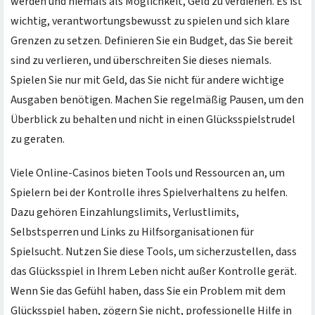
werden und niemals als Möglichkeit, Geld zu verdienen. Es ist
wichtig, verantwortungsbewusst zu spielen und sich klare
Grenzen zu setzen. Definieren Sie ein Budget, das Sie bereit
sind zu verlieren, und überschreiten Sie dieses niemals.
Spielen Sie nur mit Geld, das Sie nicht für andere wichtige
Ausgaben benötigen. Machen Sie regelmäßig Pausen, um den
Überblick zu behalten und nicht in einen Glücksspielstrudel
zu geraten.
Viele Online-Casinos bieten Tools und Ressourcen an, um
Spielern bei der Kontrolle ihres Spielverhaltens zu helfen.
Dazu gehören Einzahlungslimits, Verlustlimits,
Selbstsperren und Links zu Hilfsorganisationen für
Spielsucht. Nutzen Sie diese Tools, um sicherzustellen, dass
das Glücksspiel in Ihrem Leben nicht außer Kontrolle gerät.
Wenn Sie das Gefühl haben, dass Sie ein Problem mit dem
Glücksspiel haben, zögern Sie nicht, professionelle Hilfe in