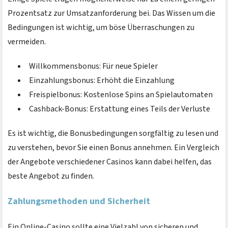
Prozentsatz zur Umsatzanforderung bei. Das Wissen um die
Bedingungen ist wichtig, um böse Überraschungen zu
vermeiden.
Willkommensbonus: Für neue Spieler
Einzahlungsbonus: Erhöht die Einzahlung
Freispielbonus: Kostenlose Spins an Spielautomaten
Cashback-Bonus: Erstattung eines Teils der Verluste
Es ist wichtig, die Bonusbedingungen sorgfältig zu lesen und
zu verstehen, bevor Sie einen Bonus annehmen. Ein Vergleich
der Angebote verschiedener Casinos kann dabei helfen, das
beste Angebot zu finden.
Zahlungsmethoden und Sicherheit
Ein Online-Casino sollte eine Vielzahl von sicheren und