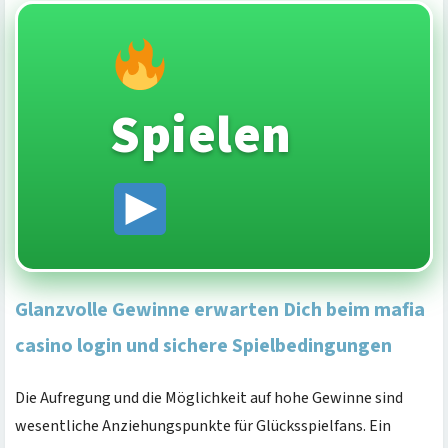
Spielen
Glanzvolle Gewinne erwarten Dich beim mafia
casino login und sichere Spielbedingungen
Die Aufregung und die Möglichkeit auf hohe Gewinne sind
wesentliche Anziehungspunkte für Glücksspielfans. Ein