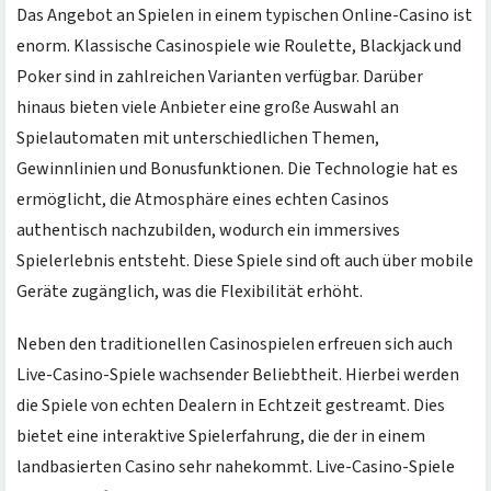
Das Angebot an Spielen in einem typischen Online-Casino ist
enorm. Klassische Casinospiele wie Roulette, Blackjack und
Poker sind in zahlreichen Varianten verfügbar. Darüber
hinaus bieten viele Anbieter eine große Auswahl an
Spielautomaten mit unterschiedlichen Themen,
Gewinnlinien und Bonusfunktionen. Die Technologie hat es
ermöglicht, die Atmosphäre eines echten Casinos
authentisch nachzubilden, wodurch ein immersives
Spielerlebnis entsteht. Diese Spiele sind oft auch über mobile
Geräte zugänglich, was die Flexibilität erhöht.
Neben den traditionellen Casinospielen erfreuen sich auch
Live-Casino-Spiele wachsender Beliebtheit. Hierbei werden
die Spiele von echten Dealern in Echtzeit gestreamt. Dies
bietet eine interaktive Spielerfahrung, die der in einem
landbasierten Casino sehr nahekommt. Live-Casino-Spiele