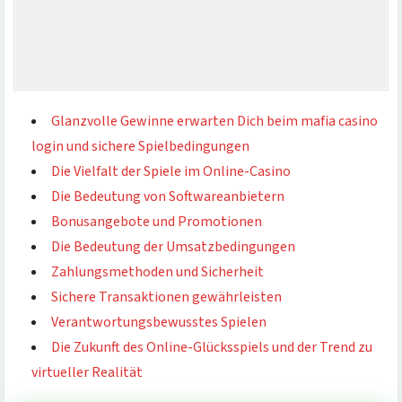
Glanzvolle Gewinne erwarten Dich beim mafia casino
login und sichere Spielbedingungen
Die Vielfalt der Spiele im Online-Casino
Die Bedeutung von Softwareanbietern
Bonusangebote und Promotionen
Die Bedeutung der Umsatzbedingungen
Zahlungsmethoden und Sicherheit
Sichere Transaktionen gewährleisten
Verantwortungsbewusstes Spielen
Die Zukunft des Online-Glücksspiels und der Trend zu
virtueller Realität