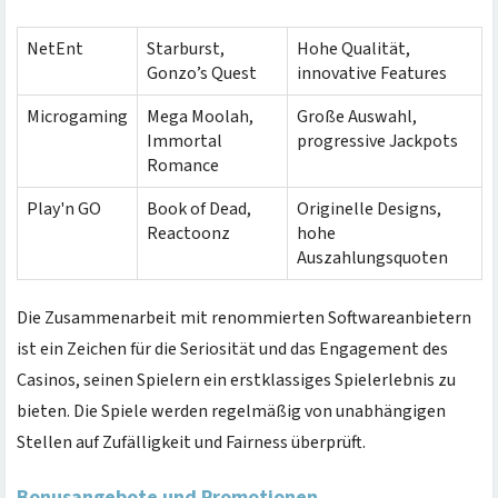
NetEnt
Starburst,
Hohe Qualität,
Gonzo’s Quest
innovative Features
Microgaming
Mega Moolah,
Große Auswahl,
Immortal
progressive Jackpots
Romance
Play'n GO
Book of Dead,
Originelle Designs,
Reactoonz
hohe
Auszahlungsquoten
Die Zusammenarbeit mit renommierten Softwareanbietern
ist ein Zeichen für die Seriosität und das Engagement des
Casinos, seinen Spielern ein erstklassiges Spielerlebnis zu
bieten. Die Spiele werden regelmäßig von unabhängigen
Stellen auf Zufälligkeit und Fairness überprüft.
Bonusangebote und Promotionen