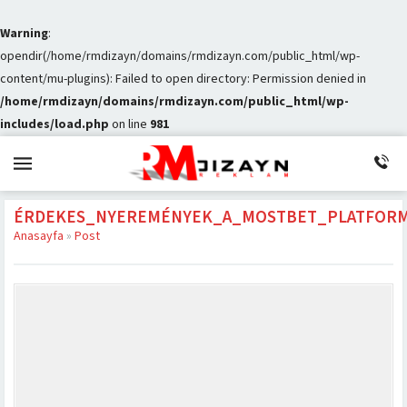
Warning
:
opendir(/home/rmdizayn/domains/rmdizayn.com/public_html/wp-
content/mu-plugins): Failed to open directory: Permission denied in
/home/rmdizayn/domains/rmdizayn.com/public_html/wp-
includes/load.php
on line
981
ÉRDEKES_NYEREMÉNYEK_A_MOSTBET_PLATFORMO
Anasayfa
»
Post