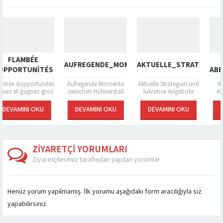
AUFREGENDE_MOMENTE_ZWISCHEN_HÜHNERSTALL_UND_ZIEL
AKTUELLE_STRATEGIEN_UND_LUKRATI
ABENTEUER_CHICK
Aufregende Momente
Aktuelle Strategien und
Rasantes Hühner-
zwischen Hühnerstall
lukrative Angebote
Abenteuer chicken
und Ziellinie mit deinen
rund um das rodeoslot
road online erleben
chicken road
casino für
und dabei Punkte
DEVAMINI OKU
DEVAMINI OKU
DEVAMINI OKU
erfahrungen sammeln
ambitionierte Spieler
sammeln, aber
Die Faszination des
Spielauswahl und
Vorsicht vor dem
einfachen Gameplays
Softwareanbieter Die
Verkehr Die
Die Psychologie
Bedeutung der
Herausforderungen
hinter...
Softwareanbieter...
meistern: Taktiken für...
ZİYARETÇİ YORUMLARI
Ziyaretçilerimiz tarafından yapılan yorumlar
Henüz yorum yapılmamış. İlk yorumu aşağıdaki form aracılığıyla siz
yapabilirsiniz.