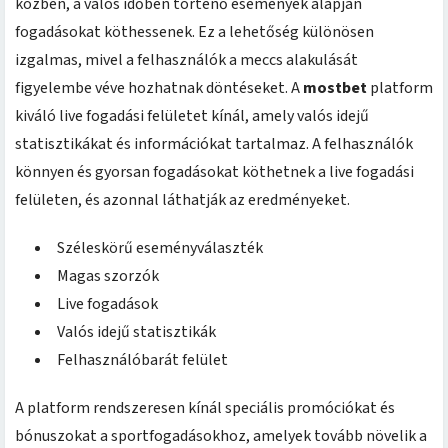
közben, a valós időben történő események alapján
fogadásokat köthessenek. Ez a lehetőség különösen
izgalmas, mivel a felhasználók a meccs alakulását
figyelembe véve hozhatnak döntéseket. A
mostbet
platform
kiváló live fogadási felületet kínál, amely valós idejű
statisztikákat és információkat tartalmaz. A felhasználók
könnyen és gyorsan fogadásokat köthetnek a live fogadási
felületen, és azonnal láthatják az eredményeket.
Széleskörű eseményválaszték
Magas szorzók
Live fogadások
Valós idejű statisztikák
Felhasználóbarát felület
A platform rendszeresen kínál speciális promóciókat és
bónuszokat a sportfogadásokhoz, amelyek tovább növelik a