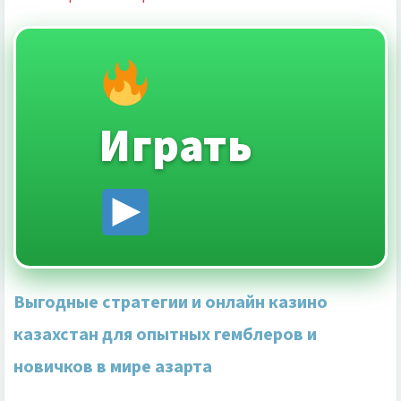
Играть
Выгодные стратегии и онлайн казино
казахстан для опытных гемблеров и
новичков в мире азарта