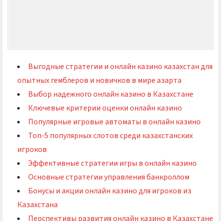
Выгодные стратегии и онлайн казино казахстан для
опытных гемблеров и новичков в мире азарта
Выбор надежного онлайн казино в Казахстане
Ключевые критерии оценки онлайн казино
Популярные игровые автоматы в онлайн казино
Топ-5 популярных слотов среди казахстанских
игроков
Эффективные стратегии игры в онлайн казино
Основные стратегии управления банкроллом
Бонусы и акции онлайн казино для игроков из
Казахстана
Перспективы развития онлайн казино в Казахстане