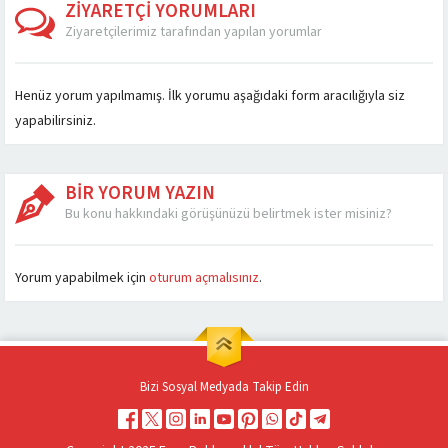
ZİYARETÇİ YORUMLARI
und...
Ziyaretçilerimiz tarafından yapılan yorumlar
Henüz yorum yapılmamış. İlk yorumu aşağıdaki form aracılığıyla siz
yapabilirsiniz.
BİR YORUM YAZIN
Bu konu hakkındaki görüşünüzü belirtmek ister misiniz?
Müşteri Temsilcisi
Yorum yapabilmek için
oturum açmalısınız
.
Bizi Sosyal Medyada Takip Edin
Cevap Yaz