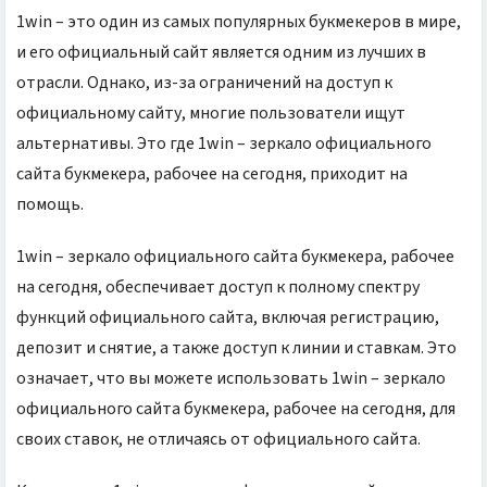
1win – это один из самых популярных букмекеров в мире,
и его официальный сайт является одним из лучших в
отрасли. Однако, из-за ограничений на доступ к
официальному сайту, многие пользователи ищут
альтернативы. Это где 1win – зеркало официального
сайта букмекера, рабочее на сегодня, приходит на
помощь.
1win – зеркало официального сайта букмекера, рабочее
на сегодня, обеспечивает доступ к полному спектру
функций официального сайта, включая регистрацию,
депозит и снятие, а также доступ к линии и ставкам. Это
означает, что вы можете использовать 1win – зеркало
официального сайта букмекера, рабочее на сегодня, для
своих ставок, не отличаясь от официального сайта.