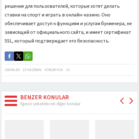
решение для пользователей, которые хотят делать
ставки на спорт и играть в онлайн-казино. Оно
обеспечивает доступ к функциям и услугам букмекера, не
зависящий от официального сайта, и имеет сертификат
SSL, который подтверждает его безопасность.
ÜRÜNLER
23 HAZIRAN
YORUM YOK
23
BENZER KONULAR
İlginizi çekebilecek diğer konular