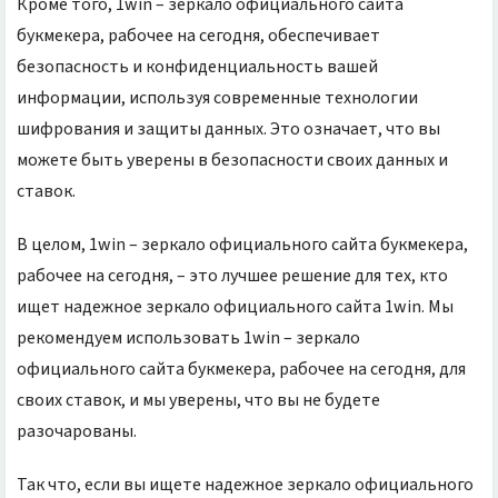
Кроме того, 1win – зеркало официального сайта
букмекера, рабочее на сегодня, обеспечивает
безопасность и конфиденциальность вашей
информации, используя современные технологии
шифрования и защиты данных. Это означает, что вы
можете быть уверены в безопасности своих данных и
ставок.
В целом, 1win – зеркало официального сайта букмекера,
рабочее на сегодня, – это лучшее решение для тех, кто
ищет надежное зеркало официального сайта 1win. Мы
рекомендуем использовать 1win – зеркало
официального сайта букмекера, рабочее на сегодня, для
своих ставок, и мы уверены, что вы не будете
разочарованы.
Так что, если вы ищете надежное зеркало официального