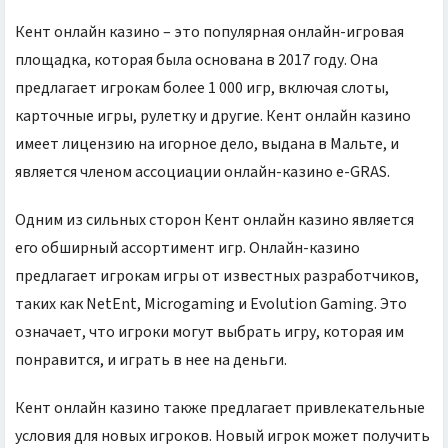
Кент онлайн казино – это популярная онлайн-игровая
площадка, которая была основана в 2017 году. Она
предлагает игрокам более 1 000 игр, включая слоты,
карточные игры, рулетку и другие. Кент онлайн казино
имеет лицензию на игорное дело, выдана в Мальте, и
является членом ассоциации онлайн-казино e-GRAS.
Одним из сильных сторон Кент онлайн казино является
его обширный ассортимент игр. Онлайн-казино
предлагает игрокам игры от известных разработчиков,
таких как NetEnt, Microgaming и Evolution Gaming. Это
означает, что игроки могут выбрать игру, которая им
понравится, и играть в нее на деньги.
Кент онлайн казино также предлагает привлекательные
условия для новых игроков. Новый игрок может получить