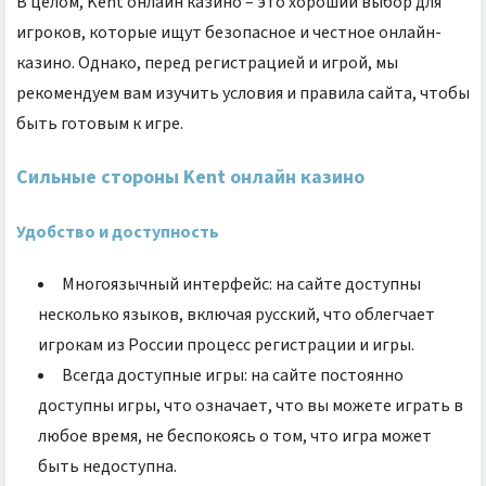
В целом, Kent онлайн казино – это хороший выбор для
игроков, которые ищут безопасное и честное онлайн-
казино. Однако, перед регистрацией и игрой, мы
рекомендуем вам изучить условия и правила сайта, чтобы
быть готовым к игре.
Сильные стороны Kent онлайн казино
Удобство и доступность
Многоязычный интерфейс: на сайте доступны
несколько языков, включая русский, что облегчает
игрокам из России процесс регистрации и игры.
Всегда доступные игры: на сайте постоянно
доступны игры, что означает, что вы можете играть в
любое время, не беспокоясь о том, что игра может
быть недоступна.