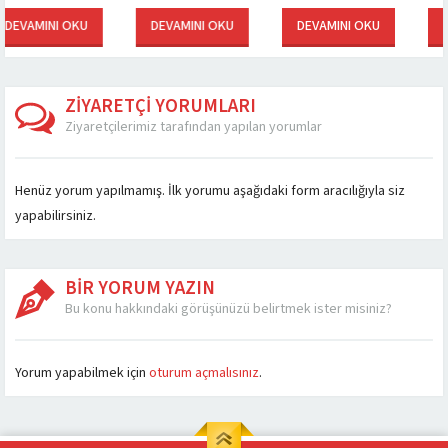
o
PLATFORMALAR.971
Etibarlı və Lisenziyalı
+ 250 бесплатных
GRAĆ Содержимое
Zaloguj się do
Platformalar
OYNA
вращений
ИГРАТЬ
DEVAMINI OKU
DEVAMINI OKU
(2)
DEVAMINI OKU
п
swojego konta
Содержимое Etibarlı
Содержимое
Mostbet Wprowadź
və Lisenziyalı Kazino
Преимущества
.
swoje dane
Platformalarının
игроков Олимп
logowania...
Önemi 2025-ci...
Казино Преимущества
игроков Олимпбет...
ZİYARETÇİ YORUMLARI
Ziyaretçilerimiz tarafından yapılan yorumlar
Henüz yorum yapılmamış. İlk yorumu aşağıdaki form aracılığıyla siz
yapabilirsiniz.
BİR YORUM YAZIN
Bu konu hakkındaki görüşünüzü belirtmek ister misiniz?
Müşteri Temsilcisi
Yorum yapabilmek için
oturum açmalısınız
.