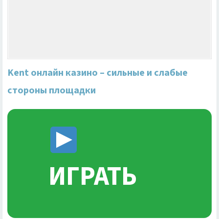
Kent онлайн казино – сильные и слабые
стороны площадки
ИГРАТЬ