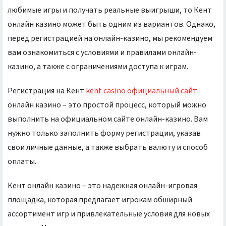
любимые игры и получать реальные выигрыши, то Кент
онлайн казино может быть одним из вариантов. Однако,
перед регистрацией на онлайн-казино, мы рекомендуем
вам ознакомиться с условиями и правилами онлайн-
казино, а также с ограничениями доступа к играм.
Регистрация на Кент
kent casino официальный сайт
онлайн казино – это простой процесс, который можно
выполнить на официальном сайте онлайн-казино. Вам
нужно только заполнить форму регистрации, указав
свои личные данные, а также выбрать валюту и способ
оплаты.
Кент онлайн казино – это надежная онлайн-игровая
площадка, которая предлагает игрокам обширный
ассортимент игр и привлекательные условия для новых