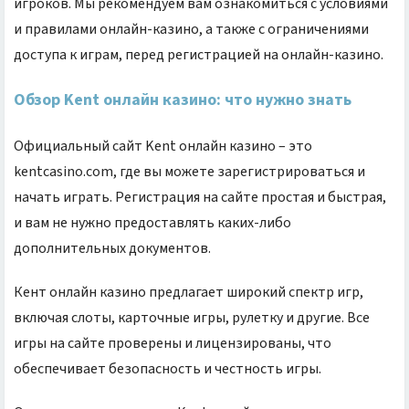
игроков. Мы рекомендуем вам ознакомиться с условиями
и правилами онлайн-казино, а также с ограничениями
доступа к играм, перед регистрацией на онлайн-казино.
Обзор Kent онлайн казино: что нужно знать
Официальный сайт Kent онлайн казино – это
kentcasino.com, где вы можете зарегистрироваться и
начать играть. Регистрация на сайте простая и быстрая,
и вам не нужно предоставлять каких-либо
дополнительных документов.
Кент онлайн казино предлагает широкий спектр игр,
включая слоты, карточные игры, рулетку и другие. Все
игры на сайте проверены и лицензированы, что
обеспечивает безопасность и честность игры.