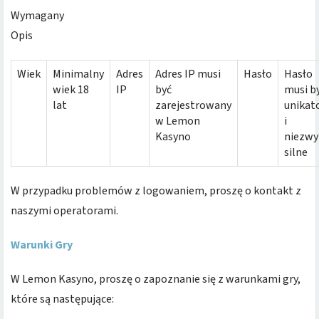
Wymagany
Opis
Wiek
Minimalny
Adres
Adres IP musi
Hasło
Hasło
wiek 18
IP
być
musi b
lat
zarejestrowany
unikat
w Lemon
i
Kasyno
niezwy
silne
W przypadku problemów z logowaniem, proszę o kontakt z
naszymi operatorami.
Warunki Gry
W Lemon Kasyno, proszę o zapoznanie się z warunkami gry,
które są następujące: