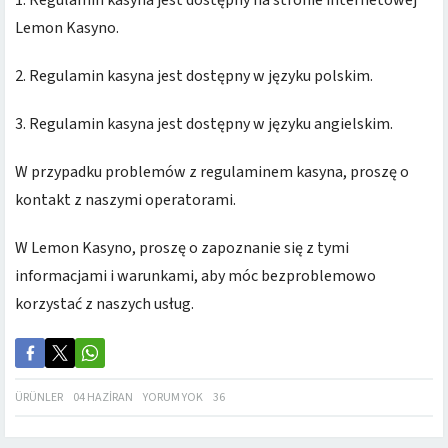
Lemon Kasyno.
2. Regulamin kasyna jest dostępny w języku polskim.
3. Regulamin kasyna jest dostępny w języku angielskim.
W przypadku problemów z regulaminem kasyna, proszę o
kontakt z naszymi operatorami.
W Lemon Kasyno, proszę o zapoznanie się z tymi
informacjami i warunkami, aby móc bezproblemowo
korzystać z naszych usług.
ÜRÜNLER
04 HAZIRAN
YORUM YOK
36