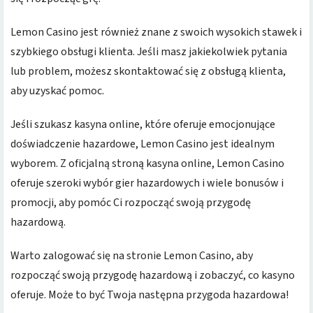
Lemon Casino jest również znane z swoich wysokich stawek i
szybkiego obsługi klienta. Jeśli masz jakiekolwiek pytania
lub problem, możesz skontaktować się z obsługą klienta,
aby uzyskać pomoc.
Jeśli szukasz kasyna online, które oferuje emocjonujące
doświadczenie hazardowe, Lemon Casino jest idealnym
wyborem. Z oficjalną stroną kasyna online, Lemon Casino
oferuje szeroki wybór gier hazardowych i wiele bonusów i
promocji, aby pomóc Ci rozpocząć swoją przygodę
hazardową.
Warto zalogować się na stronie Lemon Casino, aby
rozpocząć swoją przygodę hazardową i zobaczyć, co kasyno
oferuje. Może to być Twoja następna przygoda hazardowa!