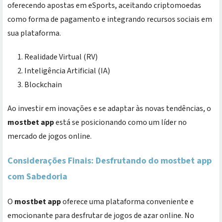
oferecendo apostas em eSports, aceitando criptomoedas
como forma de pagamento e integrando recursos sociais em
sua plataforma.
Realidade Virtual (RV)
Inteligência Artificial (IA)
Blockchain
Ao investir em inovações e se adaptar às novas tendências, o
mostbet app
está se posicionando como um líder no
mercado de jogos online.
Considerações Finais: Desfrutando do mostbet app
com Sabedoria
O
mostbet app
oferece uma plataforma conveniente e
emocionante para desfrutar de jogos de azar online. No