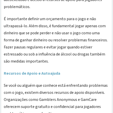
problemáticos.
É importante definir um orçamento para o jogo e não
ultrapassá-lo. Além disso, é fundamental jogar apenas com
dinheiro que se pode perder e não usar o jogo como uma
forma de ganhar dinheiro ou resolver problemas financeiros.
Fazer pausas regulares e evitar jogar quando estiver
estressado ou sob a influência de álcool ou drogas também
são medidas importantes.
Recursos de Apoio e Autoajuda
Se você ou alguém que conhece está enfrentando problemas
com o jogo, existem diversos recursos de apoio disponíveis.
Organizações como Gamblers Anonymous e GamCare
oferecem suporte gratuito e confidencial para jogadores