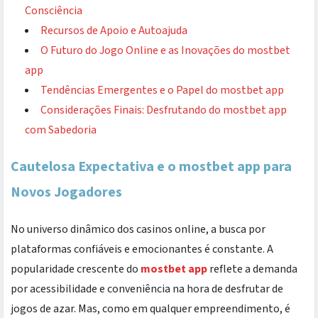
Consciência
Recursos de Apoio e Autoajuda
O Futuro do Jogo Online e as Inovações do mostbet
app
Tendências Emergentes e o Papel do mostbet app
Considerações Finais: Desfrutando do mostbet app
com Sabedoria
Cautelosa Expectativa e o mostbet app para
Novos Jogadores
No universo dinâmico dos casinos online, a busca por
plataformas confiáveis e emocionantes é constante. A
popularidade crescente do
mostbet app
reflete a demanda
por acessibilidade e conveniência na hora de desfrutar de
jogos de azar. Mas, como em qualquer empreendimento, é