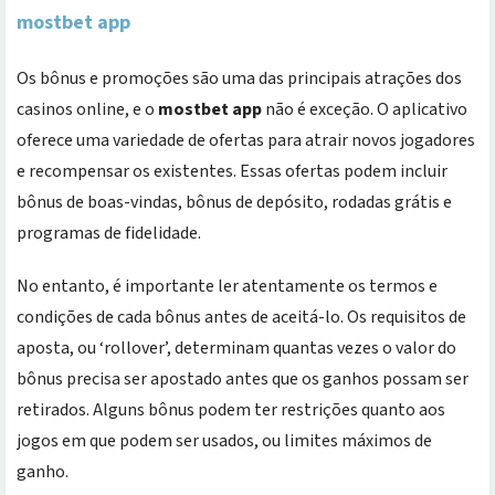
mostbet app
Os bônus e promoções são uma das principais atrações dos
casinos online, e o
mostbet app
não é exceção. O aplicativo
oferece uma variedade de ofertas para atrair novos jogadores
e recompensar os existentes. Essas ofertas podem incluir
bônus de boas-vindas, bônus de depósito, rodadas grátis e
programas de fidelidade.
No entanto, é importante ler atentamente os termos e
condições de cada bônus antes de aceitá-lo. Os requisitos de
aposta, ou ‘rollover’, determinam quantas vezes o valor do
bônus precisa ser apostado antes que os ganhos possam ser
retirados. Alguns bônus podem ter restrições quanto aos
jogos em que podem ser usados, ou limites máximos de
ganho.