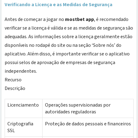
Verificando a Licença e as Medidas de Segurança
Antes de começar a jogar no
mostbet app
, é recomendado
verificar se a licença é válida e se as medidas de segurança são
adequadas. As informações sobre a licença geralmente estão
disponíveis no rodapé do site ou na seção ‘Sobre nós’ do
aplicativo. Além disso, é importante verificar se o aplicativo
possui selos de aprovação de empresas de segurança
independentes.
Recurso
Descrição
Licenciamento
Operações supervisionadas por
autoridades reguladoras
Criptografia
Proteção de dados pessoais e financeiros
SSL