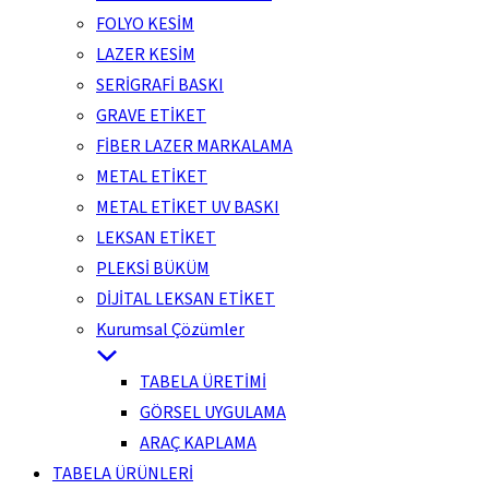
FOLYO KESİM
LAZER KESİM
SERİGRAFİ BASKI
GRAVE ETİKET
FİBER LAZER MARKALAMA
METAL ETİKET
METAL ETİKET UV BASKI
LEKSAN ETİKET
PLEKSİ BÜKÜM
DİJİTAL LEKSAN ETİKET
Kurumsal Çözümler
TABELA ÜRETİMİ
GÖRSEL UYGULAMA
ARAÇ KAPLAMA
TABELA ÜRÜNLERİ