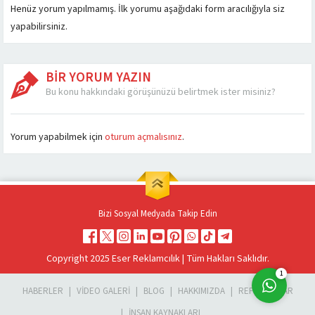
Henüz yorum yapılmamış. İlk yorumu aşağıdaki form aracılığıyla siz
yapabilirsiniz.
BİR YORUM YAZIN
Bu konu hakkındaki görüşünüzü belirtmek ister misiniz?
Müşteri Temsilcisi
Yorum yapabilmek için
oturum açmalısınız
.
Bizi Sosyal Medyada Takip Edin
Cevap Yaz
Copyright 2025 Eser Reklamcılık | Tüm Hakları Saklıdır.
1
HABERLER
VIDEO GALERI
BLOG
HAKKIMIZDA
REFERANSLAR
İNSAN KAYNAKLARI