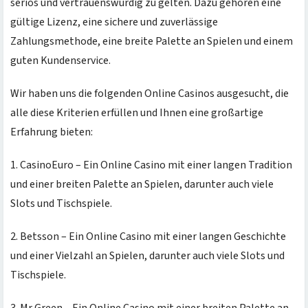
seriös und vertrauenswürdig zu gelten. Dazu gehören eine
gültige Lizenz, eine sichere und zuverlässige
Zahlungsmethode, eine breite Palette an Spielen und einem
guten Kundenservice.
Wir haben uns die folgenden Online Casinos ausgesucht, die
alle diese Kriterien erfüllen und Ihnen eine großartige
Erfahrung bieten:
1. CasinoEuro – Ein Online Casino mit einer langen Tradition
und einer breiten Palette an Spielen, darunter auch viele
Slots und Tischspiele.
2. Betsson – Ein Online Casino mit einer langen Geschichte
und einer Vielzahl an Spielen, darunter auch viele Slots und
Tischspiele.
3. Mr Green – Ein Online Casino mit einer breiten Palette an