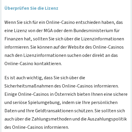
Überprüfen Sie die Lizenz
Wenn Sie sich für ein Online-Casino entschieden haben, das
eine Lizenz von der MGA oder dem Bundesministerium für
Finanzen hat, sollten Sie sich über die Lizenzinformationen
informieren. Sie können auf der Website des Online-Casinos
nach den Lizenzinformationen suchen oder direkt an das
Online-Casino kontaktieren.
Es ist auch wichtig, dass Sie sich über die
Sicherheitsmaßnahmen des Online-Casinos informieren.
Einige Online-Casinos in Österreich bieten Ihnen eine sichere
und seriöse Spielumgebung, indem sie Ihre persönlichen
Daten und Ihre Geldtransaktionen schützen. Sie sollten sich
auch über die Zahlungsmethoden und die Auszahlungspolitik
des Online-Casinos informieren.