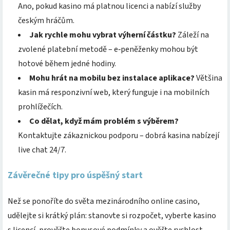
Ano, pokud kasino má platnou licenci a nabízí služby
českým hráčům.
Jak rychle mohu vybrat výherní částku?
Záleží na
zvolené platební metodě – e‑peněženky mohou být
hotové během jedné hodiny.
Mohu hrát na mobilu bez instalace aplikace?
Většina
kasin má responzivní web, který funguje i na mobilních
prohlížečích.
Co dělat, když mám problém s výběrem?
Kontaktujte zákaznickou podporu – dobrá kasina nabízejí
live chat 24/7.
Závěrečné tipy pro úspěšný start
Než se ponoříte do světa mezinárodního online casino,
udělejte si krátký plán: stanovte si rozpočet, vyberte kasino
s licencí, prověřte bonusové podmínky a ověřte rychlost