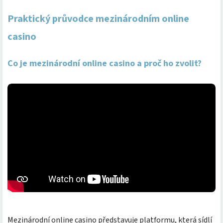
Praktický průvodce mezinárodním online
casino
Co je mezinárodní online casino a proč ho zvolit?
Mezinárodní online casino představuje platformu, která sídlí