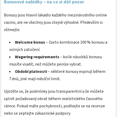
Bonusové nabídky – na co si dát pozor
Bonusy jsou hlavní lákadlo každého mezinárodního online
casino, ale ne všechny jsou stejně výhodné. Především si
všímejte:
Welcome bonus
– často kombinace 100 % bonusu a
volných zatočení.
Wagering requirements
– kolik násobků bonusu
musíte vsadit, než můžete peníze vybrat.
Období platnosti
– některé bonusy expirují během
7 dnů, jiné mají měsíční limit.
Ujistěte se, že podmínky jsou transparentní a že můžete
splnit požadovaný obrat během realistického časového
rámce. Pokud máte pochybnosti, podívejte se na recenze
nebo se zeptejte zákaznické podpory.