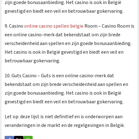
zijn goede bonusaanbieding. Het casino is ook in België
gevestigd en biedt een veil en betrouwbaar gokervaring.
9. Casino
online casino spellen belgie
Room – Casino Room is
een online casino-merk dat bekendstaat om zijn brede
verscheidenheid aan spellen en zijn goede bonusaanbieding.
Het casino is ook in België gevestigd en biedt een veil en
betrouwbaar gokervaring.
10. Guts Casino – Guts is een online casino-merk dat
bekendstaat om zijn brede verscheidenheid aan spellen en
zijn goede bonusaanbieding. Het casino is ook in België
gevestigd en biedt een veil en betrouwbaar gokervaring.
Let op: deze lijst is niet definitief en is onderworpen aan
veranderingen in de markt en de regelgevingen in België.