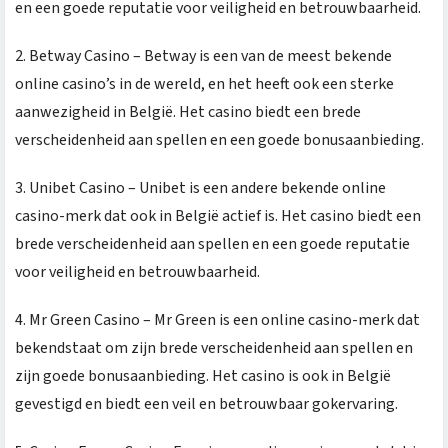
en een goede reputatie voor veiligheid en betrouwbaarheid.
2. Betway Casino – Betway is een van de meest bekende
online casino’s in de wereld, en het heeft ook een sterke
aanwezigheid in België. Het casino biedt een brede
verscheidenheid aan spellen en een goede bonusaanbieding.
3. Unibet Casino – Unibet is een andere bekende online
casino-merk dat ook in België actief is. Het casino biedt een
brede verscheidenheid aan spellen en een goede reputatie
voor veiligheid en betrouwbaarheid.
4. Mr Green Casino – Mr Green is een online casino-merk dat
bekendstaat om zijn brede verscheidenheid aan spellen en
zijn goede bonusaanbieding. Het casino is ook in België
gevestigd en biedt een veil en betrouwbaar gokervaring.