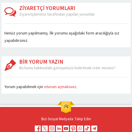
które...
ZİYARETÇİ YORUMLARI
Ziyaretçilerimiz tarafından yapılan yorumlar
Henüz yorum yapılmamış. İlk yorumu aşağıdaki form aracılığıyla siz
yapabilirsiniz.
BİR YORUM YAZIN
Bu konu hakkındaki görüşünüzü belirtmek ister misiniz?
Müşteri Temsilcisi
Yorum yapabilmek için
oturum açmalısınız
.
Bizi Sosyal Medyada Takip Edin
Cevap Yaz