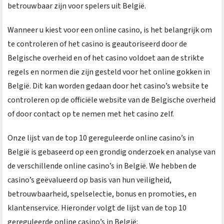
betrouwbaar zijn voor spelers uit België.
Wanneer u kiest voor een online casino, is het belangrijk om
te controleren of het casino is geautoriseerd door de
Belgische overheid en of het casino voldoet aan de strikte
regels en normen die zijn gesteld voor het online gokken in
België. Dit kan worden gedaan door het casino’s website te
controleren op de officiële website van de Belgische overheid
of door contact op te nemen met het casino zelf.
Onze lijst van de top 10 gereguleerde online casino’s in
België is gebaseerd op een grondig onderzoek en analyse van
de verschillende online casino’s in België. We hebben de
casino’s geëvalueerd op basis van hun veiligheid,
betrouwbaarheid, spelselectie, bonus en promoties, en
klantenservice. Hieronder volgt de lijst van de top 10
gereguleerde online casino’s in België: