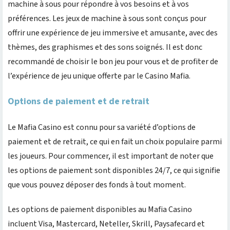
machine à sous pour répondre à vos besoins et à vos
préférences. Les jeux de machine à sous sont conçus pour
offrir une expérience de jeu immersive et amusante, avec des
thèmes, des graphismes et des sons soignés. Il est donc
recommandé de choisir le bon jeu pour vous et de profiter de
l’expérience de jeu unique offerte par le Casino Mafia.
Options de paiement et de retrait
Le Mafia Casino est connu pour sa variété d’options de
paiement et de retrait, ce qui en fait un choix populaire parmi
les joueurs. Pour commencer, il est important de noter que
les options de paiement sont disponibles 24/7, ce qui signifie
que vous pouvez déposer des fonds à tout moment.
Les options de paiement disponibles au Mafia Casino
incluent Visa, Mastercard, Neteller, Skrill, Paysafecard et