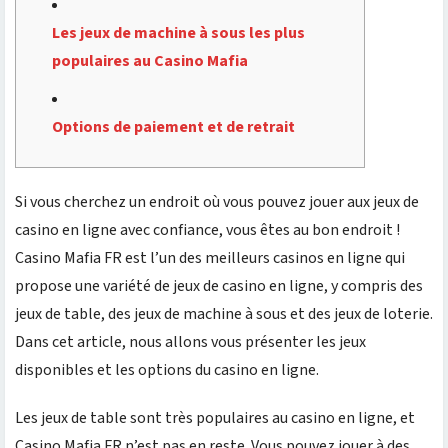
Les jeux de machine à sous les plus
populaires au Casino Mafia
Options de paiement et de retrait
Si vous cherchez un endroit où vous pouvez jouer aux jeux de
casino en ligne avec confiance, vous êtes au bon endroit !
Casino Mafia FR est l’un des meilleurs casinos en ligne qui
propose une variété de jeux de casino en ligne, y compris des
jeux de table, des jeux de machine à sous et des jeux de loterie.
Dans cet article, nous allons vous présenter les jeux
disponibles et les options du casino en ligne.
Les jeux de table sont très populaires au casino en ligne, et
Casino Mafia FR n’est pas en reste. Vous pouvez jouer à des