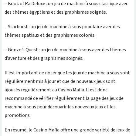
– Book of Ra Deluxe : un jeu de machine à sous classique avec
des thèmes égyptiens et des graphismes soignés.
– Starburst : un jeu de machine à sous populaire avec des
thèmes spatiaux et des graphismes colorés.
– Gonzo’s Quest : un jeu de machine à sous avec des thèmes
d’aventure et des graphismes soignés.
Il est important de noter que les jeux de machine à sous sont
régulièrement mis à jour et que de nouveaux jeux sont
ajoutés régulièrement au Casino Mafia. Il est donc
recommandé de vérifier régulièrement la page des jeux de
machine à sous pour découvrir les nouveaux jeux et les
promotions.
En résumé, le Casino Mafia offre une grande variété de jeux de