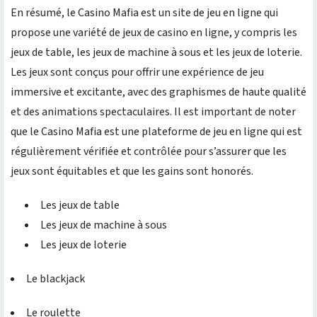
En résumé, le Casino Mafia est un site de jeu en ligne qui
propose une variété de jeux de casino en ligne, y compris les
jeux de table, les jeux de machine à sous et les jeux de loterie.
Les jeux sont conçus pour offrir une expérience de jeu
immersive et excitante, avec des graphismes de haute qualité
et des animations spectaculaires. Il est important de noter
que le Casino Mafia est une plateforme de jeu en ligne qui est
régulièrement vérifiée et contrôlée pour s’assurer que les
jeux sont équitables et que les gains sont honorés.
Les jeux de table
Les jeux de machine à sous
Les jeux de loterie
Le blackjack
Le roulette