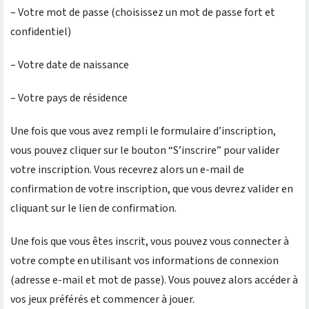
– Votre mot de passe (choisissez un mot de passe fort et
confidentiel)
– Votre date de naissance
– Votre pays de résidence
Une fois que vous avez rempli le formulaire d’inscription,
vous pouvez cliquer sur le bouton “S’inscrire” pour valider
votre inscription. Vous recevrez alors un e-mail de
confirmation de votre inscription, que vous devrez valider en
cliquant sur le lien de confirmation.
Une fois que vous êtes inscrit, vous pouvez vous connecter à
votre compte en utilisant vos informations de connexion
(adresse e-mail et mot de passe). Vous pouvez alors accéder à
vos jeux préférés et commencer à jouer.