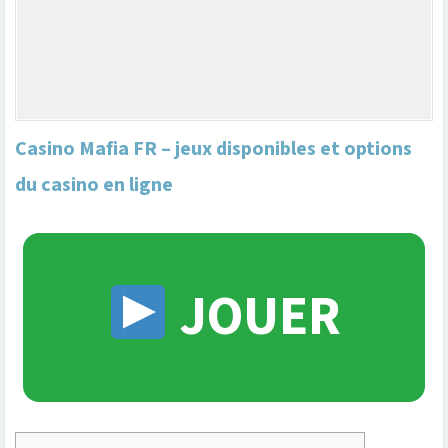
Casino Mafia FR – jeux disponibles et options
du casino en ligne
JOUER