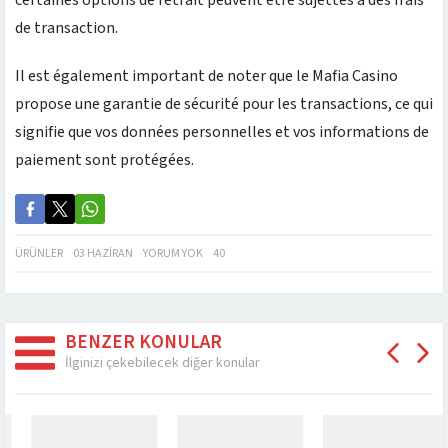
de transaction.
Il est également important de noter que le Mafia Casino
propose une garantie de sécurité pour les transactions, ce qui
signifie que vos données personnelles et vos informations de
paiement sont protégées.
ÜRÜNLER
03 HAZIRAN
YORUM YOK
40
BENZER KONULAR
İlginizi çekebilecek diğer konular