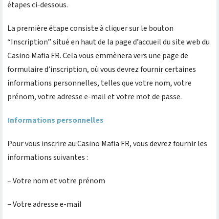
étapes ci-dessous.
La première étape consiste à cliquer sur le bouton
“Inscription” situé en haut de la page d’accueil du site web du
Casino Mafia FR. Cela vous emmènera vers une page de
formulaire d’inscription, où vous devrez fournir certaines
informations personnelles, telles que votre nom, votre
prénom, votre adresse e-mail et votre mot de passe.
Informations personnelles
Pour vous inscrire au Casino Mafia FR, vous devrez fournir les
informations suivantes :
– Votre nom et votre prénom
– Votre adresse e-mail