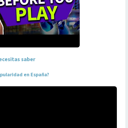
ecesitas saber
opularidad en España?