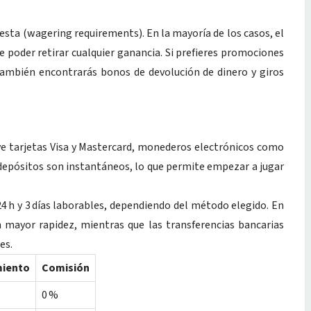
uesta (wagering requirements). En la mayoría de los casos, el
 poder retirar cualquier ganancia. Si prefieres promociones
también encontrarás bonos de devolución de dinero y giros
e tarjetas Visa y Mastercard, monederos electrónicos como
os depósitos son instantáneos, lo que permite empezar a jugar
24 h y 3 días laborables, dependiendo del método elegido. En
 mayor rapidez, mientras que las transferencias bancarias
es.
miento
Comisión
0 %