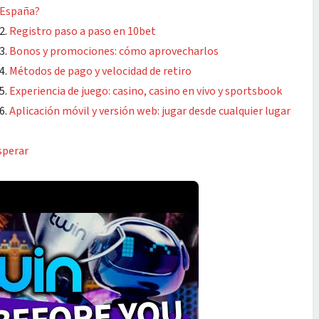
España?
Registro paso a paso en 10bet
Bonos y promociones: cómo aprovecharlos
Métodos de pago y velocidad de retiro
Experiencia de juego: casino, casino en vivo y sportsbook
Aplicación móvil y versión web: jugar desde cualquier lugar
sperar