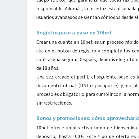
Juego (DGOJ), que garantiza que todas las ope
responsable. Además, la interfaz está diseñada 
usuarios avanzados se sientan cómodos desde e
Registro paso a paso en 10bet
Crear una cuenta en 10bet es un proceso rápid
clic en el botón de registro y completa los ca
contraseña segura. Después, deberás elegir tu 
de 18 años.
Una vez creado el perfil, el siguiente paso es l
documento oficial (DNI o pasaporte) y, en al
proceso es obligatorio para cumplir con la normat
sin restricciones.
Bonos y promociones: cómo aprovecharl
10bet ofrece un atractivo bono de bienvenida q
depósito, hasta 100 €. Este tipo de oferta es 