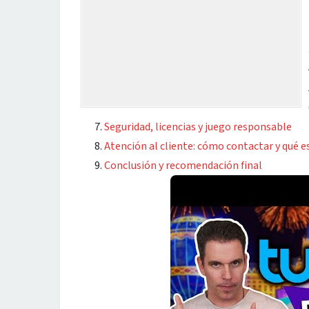
Seguridad, licencias y juego responsable
Atención al cliente: cómo contactar y qué e
Conclusión y recomendación final