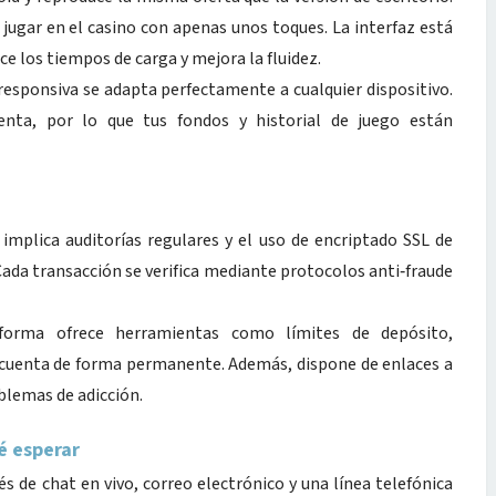
 jugar en el casino con apenas unos toques. La interfaz está
e los tiempos de carga y mejora la fluidez.
 responsiva se adapta perfectamente a cualquier dispositivo.
ta, por lo que tus fondos y historial de juego están
 implica auditorías regulares y el uso de encriptado SSL de
Cada transacción se verifica mediante protocolos anti‑fraude
forma ofrece herramientas como límites de depósito,
a cuenta de forma permanente. Además, dispone de enlaces a
blemas de adicción.
é esperar
és de chat en vivo, correo electrónico y una línea telefónica