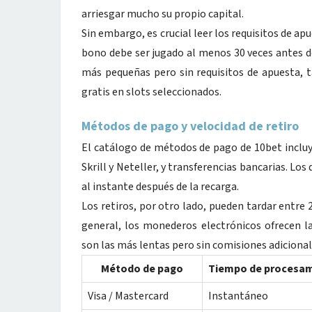
arriesgar mucho su propio capital.
Sin embargo, es crucial leer los requisitos de ap
bono debe ser jugado al menos 30 veces antes de
más pequeñas pero sin requisitos de apuesta, 
gratis en slots seleccionados.
Métodos de pago y velocidad de retiro
El catálogo de métodos de pago de 10bet incluy
Skrill y Neteller, y transferencias bancarias. L
al instante después de la recarga.
Los retiros, por otro lado, pueden tardar entre 
general, los monederos electrónicos ofrecen la
son las más lentas pero sin comisiones adicional
Método de pago
Tiempo de procesa
Visa / Mastercard
Instantáneo