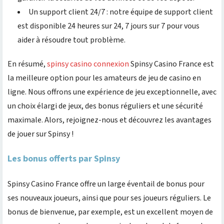
Un support client 24/7 : notre équipe de support client
est disponible 24 heures sur 24, 7 jours sur 7 pour vous
aider à résoudre tout problème.
En résumé,
spinsy casino connexion
Spinsy Casino France est
la meilleure option pour les amateurs de jeu de casino en
ligne. Nous offrons une expérience de jeu exceptionnelle, avec
un choix élargi de jeux, des bonus réguliers et une sécurité
maximale. Alors, rejoignez-nous et découvrez les avantages
de jouer sur Spinsy !
Les bonus offerts par Spinsy
Spinsy Casino France offre un large éventail de bonus pour
ses nouveaux joueurs, ainsi que pour ses joueurs réguliers. Le
bonus de bienvenue, par exemple, est un excellent moyen de