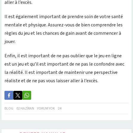
aller à l’excès.
Il est également important de prendre soin de votre santé
mentale et physique. Assurez-vous de bien comprendre les
règles du jeu et les chances de gain avant de commencer à
jouer.
Enfin, il est important de ne pas oublier que le jeu en ligne
est un jeu et qu’il est important de ne pas le confondre avec
la réalité. Il est important de maintenir une perspective
réaliste et de ne pas vous laisser aller à l’excès.
BLOG
02 HAZIRAN
YORUM YOK
24