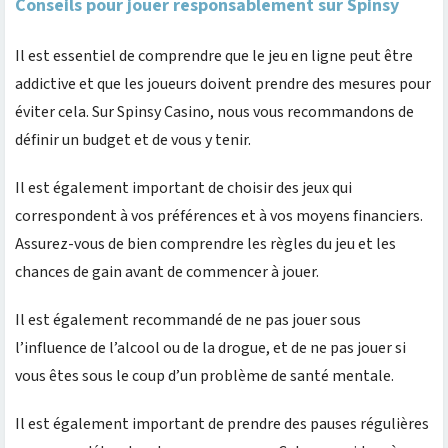
Conseils pour jouer responsablement sur Spinsy
Il est essentiel de comprendre que le jeu en ligne peut être
addictive et que les joueurs doivent prendre des mesures pour
éviter cela. Sur Spinsy Casino, nous vous recommandons de
définir un budget et de vous y tenir.
Il est également important de choisir des jeux qui
correspondent à vos préférences et à vos moyens financiers.
Assurez-vous de bien comprendre les règles du jeu et les
chances de gain avant de commencer à jouer.
Il est également recommandé de ne pas jouer sous
l’influence de l’alcool ou de la drogue, et de ne pas jouer si
vous êtes sous le coup d’un problème de santé mentale.
Il est également important de prendre des pauses régulières