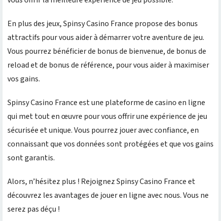
En plus des jeux, Spinsy Casino France propose des bonus
attractifs pour vous aider à démarrer votre aventure de jeu.
Vous pourrez bénéficier de bonus de bienvenue, de bonus de
reload et de bonus de référence, pour vous aider à maximiser
vos gains.
Spinsy Casino France est une plateforme de casino en ligne
qui met tout en œuvre pour vous offrir une expérience de jeu
sécurisée et unique. Vous pourrez jouer avec confiance, en
connaissant que vos données sont protégées et que vos gains
sont garantis.
Alors, n’hésitez plus ! Rejoignez Spinsy Casino France et
découvrez les avantages de jouer en ligne avec nous. Vous ne
serez pas déçu !