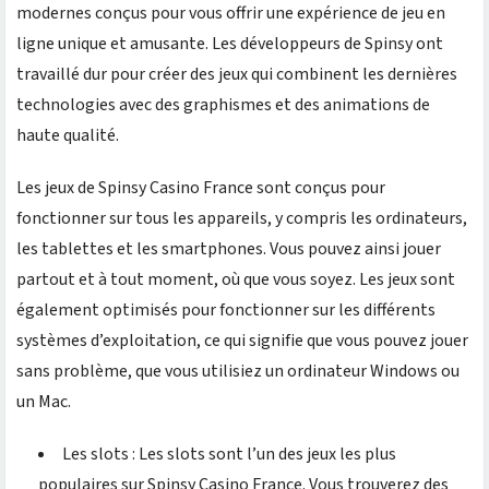
modernes conçus pour vous offrir une expérience de jeu en
ligne unique et amusante. Les développeurs de Spinsy ont
travaillé dur pour créer des jeux qui combinent les dernières
technologies avec des graphismes et des animations de
haute qualité.
Les jeux de Spinsy Casino France sont conçus pour
fonctionner sur tous les appareils, y compris les ordinateurs,
les tablettes et les smartphones. Vous pouvez ainsi jouer
partout et à tout moment, où que vous soyez. Les jeux sont
également optimisés pour fonctionner sur les différents
systèmes d’exploitation, ce qui signifie que vous pouvez jouer
sans problème, que vous utilisiez un ordinateur Windows ou
un Mac.
Les slots : Les slots sont l’un des jeux les plus
populaires sur Spinsy Casino France. Vous trouverez des