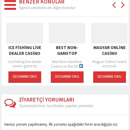
BENZER KONULAR
İlginizi çekebilecek diğer konular
ICE FISHING LIVE
BEST NON-
MAGYAR ONLINE
DEALER CASINO
GAMSTOP
CASINO
GAME BY
CASINOS IN THE
AZONNALI
Ice Fishing live dealer
Best Non-GamStop
Magyar Online Casino
EVOLUTION
UK.13959
REGISZTRCIVAL S
casino game by
azonnali
Casinos in the UK
Evolution – responsible
RESPONSIBLE
regisztrációval és gyors
GYORS
PLAY Содержимое
play and bankroll tips
Top 5 Online Casinos
játékkezdéssel
DEVAMINI OKU
PLAY AND
DEVAMINI OKU
JTKKEZDSSEL.441
DEVAMINI OKU
PLAY Содержимое
for UK Players How to
JÁTSZANI
BANKROLL
Understanding the
Choose the...
Содержимое
TIPS.1049
Game:...
Regisztráció és
bejelentkezés gyors és
egyszerű
ZİYARETÇİ YORUMLARI
Legnövekményesebb
játékok gyors...
Ziyaretçilerimiz tarafından yapılan yorumlar
Henüz yorum yapılmamış. İlk yorumu aşağıdaki form aracılığıyla siz