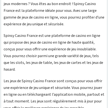
jeux modernes ? Vous êtes au bon endroit ! Spinsy Casino
France est la plateforme idéale pour vous. Avec une large
gamme de jeux de casino en ligne, vous pourrez profiter d’une
expérience de jeu unique et sécurisée.
Spinsy Casino France est une plateforme de casino en ligne
qui propose des jeux de casino en ligne de haute qualité,
conçus pour vous offrir une expérience de jeu inoubliable.
Vous pourrez choisir parmi une grande variété de jeux, tels
que les slots, les jeux de table, les jeux de cartes et les jeux de
hasard.
Les jeux de Spinsy Casino France sont conçus pour vous offrir
une expérience de jeu unique et sécurisée. Vous pourrez jouer
en ligne ou en téléchargeant l’application mobile, partout et
à tout moment. Les jeux sont régulièrement mis à jour pour
vous offrir la meilleure expérience de jeu possible.