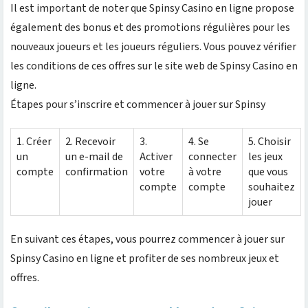
Il est important de noter que Spinsy Casino en ligne propose
également des bonus et des promotions régulières pour les
nouveaux joueurs et les joueurs réguliers. Vous pouvez vérifier
les conditions de ces offres sur le site web de Spinsy Casino en
ligne.
Étapes pour s’inscrire et commencer à jouer sur Spinsy
1. Créer
2. Recevoir
3.
4. Se
5. Choisir
un
un e-mail de
Activer
connecter
les jeux
compte
confirmation
votre
à votre
que vous
compte
compte
souhaitez
jouer
En suivant ces étapes, vous pourrez commencer à jouer sur
Spinsy Casino en ligne et profiter de ses nombreux jeux et
offres.