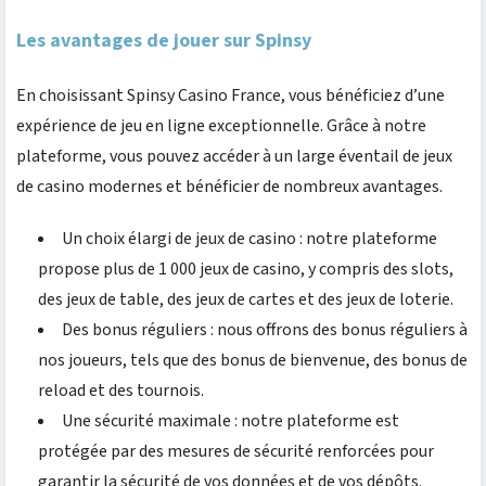
Les avantages de jouer sur Spinsy
En choisissant Spinsy Casino France, vous bénéficiez d’une
expérience de jeu en ligne exceptionnelle. Grâce à notre
plateforme, vous pouvez accéder à un large éventail de jeux
de casino modernes et bénéficier de nombreux avantages.
Un choix élargi de jeux de casino : notre plateforme
propose plus de 1 000 jeux de casino, y compris des slots,
des jeux de table, des jeux de cartes et des jeux de loterie.
Des bonus réguliers : nous offrons des bonus réguliers à
nos joueurs, tels que des bonus de bienvenue, des bonus de
reload et des tournois.
Une sécurité maximale : notre plateforme est
protégée par des mesures de sécurité renforcées pour
garantir la sécurité de vos données et de vos dépôts.