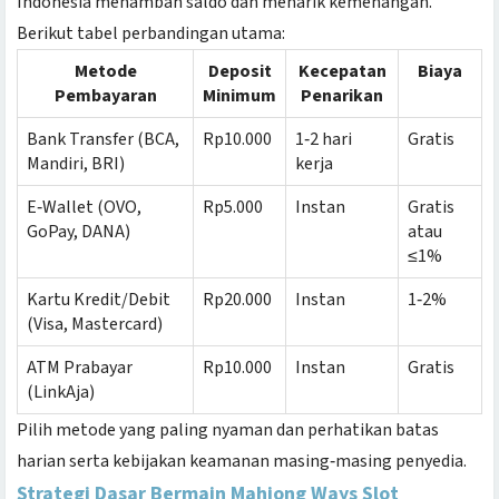
Indonesia menambah saldo dan menarik kemenangan.
Berikut tabel perbandingan utama:
Metode
Deposit
Kecepatan
Biaya
Pembayaran
Minimum
Penarikan
Bank Transfer (BCA,
Rp10.000
1‑2 hari
Gratis
Mandiri, BRI)
kerja
E‑Wallet (OVO,
Rp5.000
Instan
Gratis
GoPay, DANA)
atau
≤1%
Kartu Kredit/Debit
Rp20.000
Instan
1‑2%
(Visa, Mastercard)
ATM Prabayar
Rp10.000
Instan
Gratis
(LinkAja)
Pilih metode yang paling nyaman dan perhatikan batas
harian serta kebijakan keamanan masing‑masing penyedia.
Strategi Dasar Bermain Mahjong Ways Slot