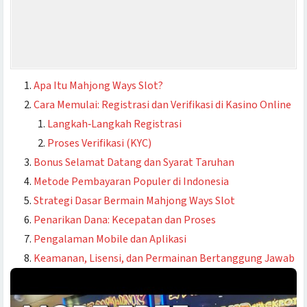
Apa Itu Mahjong Ways Slot?
Cara Memulai: Registrasi dan Verifikasi di Kasino Online
Langkah‑Langkah Registrasi
Proses Verifikasi (KYC)
Bonus Selamat Datang dan Syarat Taruhan
Metode Pembayaran Populer di Indonesia
Strategi Dasar Bermain Mahjong Ways Slot
Penarikan Dana: Kecepatan dan Proses
Pengalaman Mobile dan Aplikasi
Keamanan, Lisensi, dan Permainan Bertanggung Jawab