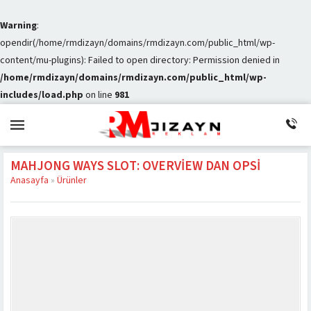
Warning
:
opendir(/home/rmdizayn/domains/rmdizayn.com/public_html/wp-
content/mu-plugins): Failed to open directory: Permission denied in
/home/rmdizayn/domains/rmdizayn.com/public_html/wp-
includes/load.php
on line
981
MAHJONG WAYS SLOT: OVERVIEW DAN OPSI
Anasayfa
»
Ürünler