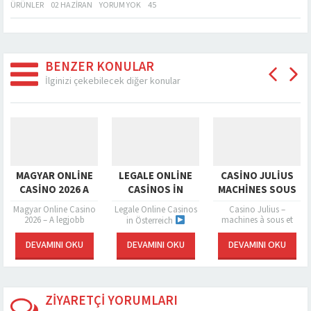
ÜRÜNLER
02 HAZIRAN
YORUM YOK
45
BENZER KONULAR
İlginizi çekebilecek diğer konular
MAGYAR ONLINE
LEGALE ONLINE
CASINO JULIUS
CASINO 2026 A
CASINOS IN
MACHINES SOUS
LEGJOBB
STERREICH.528
ET JEUX DE TABLE
Magyar Online Casino
Legale Online Casinos
Casino Julius –
OLDALAK VALDI
DANS LE CASINO
2026 – A legjobb
machines à sous et
in Österreich
oldalak valódi pénzes
PNZES
jeux de table dans le
ONLINE.1502
SPIELEN Содержимое
játékhoz
JÁTSZANI
Die besten Online
casino online
JTKHOZ.2390
DEVAMINI OKU
DEVAMINI OKU
DEVAMINI OKU
Содержимое Legjobb
Casinos für Österreich
JOUER Содержимое
online magyar casino
Wie funktionieren
Les machines à...
2026 –...
Online Casinos in
Österreich?...
ZİYARETÇİ YORUMLARI