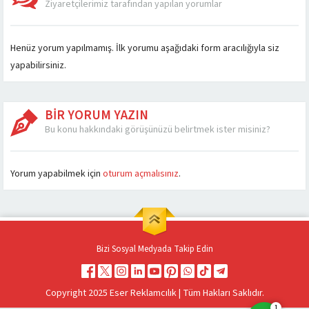
Ziyaretçilerimiz tarafından yapılan yorumlar
Henüz yorum yapılmamış. İlk yorumu aşağıdaki form aracılığıyla siz
yapabilirsiniz.
BİR YORUM YAZIN
Bu konu hakkındaki görüşünüzü belirtmek ister misiniz?
Müşteri Temsilcisi
Yorum yapabilmek için
oturum açmalısınız
.
Bizi Sosyal Medyada Takip Edin
Cevap Yaz
Copyright 2025 Eser Reklamcılık | Tüm Hakları Saklıdır.
1