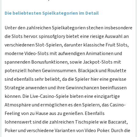
Die beliebtesten Spielkategorien im Detail
Unter den zahlreichen Spielkategorien stechen insbesondere
die Slots hervor. spinsofglory bietet eine riesige Auswahl an
verschiedenen Slot-Spielen, darunter klassische Fruit Slots,
moderne Video-Slots mit aufwendigen Animationen und
spannenden Bonusfunktionen, sowie Jackpot-Slots mit
potenziell hohen Gewinnsummen. Blackjack und Roulette
sind ebenfalls sehr beliebt, da die Spieler hier eine gewisse
Strategie anwenden und ihre Gewinnchancen beeinflussen
können. Die Live-Casino-Spiele bieten eine einzigartige
Atmosphäre und ermöglichen es den Spielern, das Casino-
Feeling von zu Hause aus zu genießen. Ebenfalls
lohnenswert sind die zahlreichen Tischspiele wie Baccarat,
Poker und verschiedene Varianten von Video Poker. Durch die