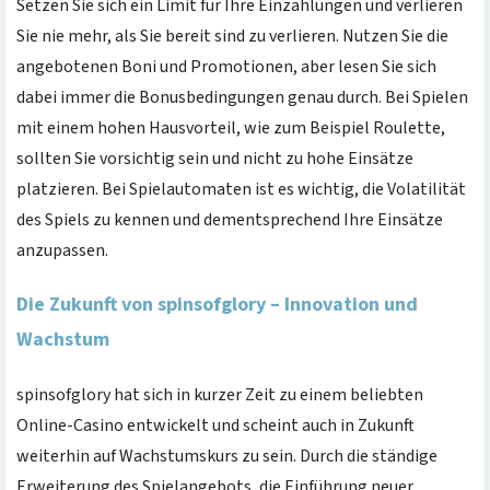
Setzen Sie sich ein Limit für Ihre Einzahlungen und verlieren
Sie nie mehr, als Sie bereit sind zu verlieren. Nutzen Sie die
angebotenen Boni und Promotionen, aber lesen Sie sich
dabei immer die Bonusbedingungen genau durch. Bei Spielen
mit einem hohen Hausvorteil, wie zum Beispiel Roulette,
sollten Sie vorsichtig sein und nicht zu hohe Einsätze
platzieren. Bei Spielautomaten ist es wichtig, die Volatilität
des Spiels zu kennen und dementsprechend Ihre Einsätze
anzupassen.
Die Zukunft von spinsofglory – Innovation und
Wachstum
spinsofglory hat sich in kurzer Zeit zu einem beliebten
Online-Casino entwickelt und scheint auch in Zukunft
weiterhin auf Wachstumskurs zu sein. Durch die ständige
Erweiterung des Spielangebots, die Einführung neuer