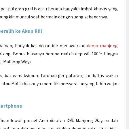
pai putaran gratis atau berapa banyak simbol khusus yang
ungkin muncul saat bermain dengan uang sebenarnya.
ralih ke Akun Riil
mainan, banyak kasino online menawarkan
demo mahjong
atang. Bonus biasanya berupa match deposit 100% hingga
ot Mahjong Ways.
s, batas maksimum taruhan per putaran, dan batas waktu
ao atau Malta biasanya memiliki persyaratan yang lebih wajar
martphone
inan lewat ponsel Android atau iOS. Mahjong Ways sudah
trol spin dan bet dapat dilakukan dengan satu jari. Tidak