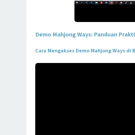
Demo Mahjong Ways: Panduan Praktis
Cara Mengakses Demo Mahjong Ways di 