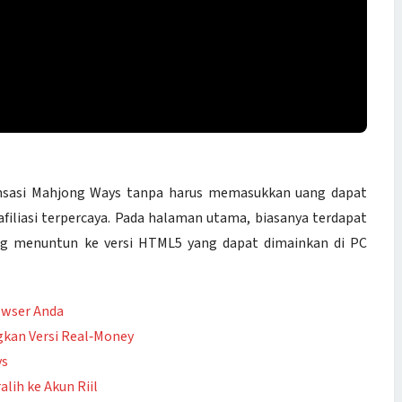
nsasi Mahjong Ways tanpa harus memasukkan uang dapat
filiasi terpercaya. Pada halaman utama, biasanya terdapat
g menuntun ke versi HTML5 yang dapat dimainkan di PC
owser Anda
kan Versi Real‑Money
ys
lih ke Akun Riil