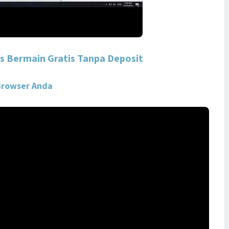
 Bermain Gratis Tanpa Deposit
Browser Anda