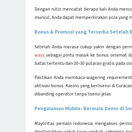
Dengan rutin mencatat berapa kali Anda menca
muncul, Anda dapat memperkirakan pola yang m
Bonus & Promosi yang Tersedia Setelah Be
Setelah Anda merasa cukup yakin dengan per
ways
sebagai pintu masuk ke bonus selamat d
batas tertentu dan 20‑30 putaran gratis pada sl
Pastikan Anda membaca wagering requirement
aktivasi bonus. Kasino yang berlisensi di Curac
dibanding operator tanpa lisensi jelas.
Pengalaman Mobile: Bermain Demo di S
Mayoritas pemain Indonesia mengakses perma
dioptimalkan untuk layar sentuh, sehingga kon