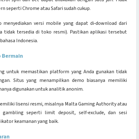
n seperti Chrome atau Safari sudah cukup.
no menyediakan versi mobile yang dapat di‑download dari
 tidak tersedia di toko resmi). Pastikan aplikasi tersebut
bahasa Indonesia.
b Bermain
ng untuk memastikan platform yang Anda gunakan tidak
ngan. Situs yang menampilkan demo biasanya memiliki
hanya digunakan untuk analitik anonim.
memiliki lisensi resmi, misalnya Malta Gaming Authority atau
gambling seperti limit deposit, self‑exclude, dan sesi
dikator keamanan yang baik.
aran