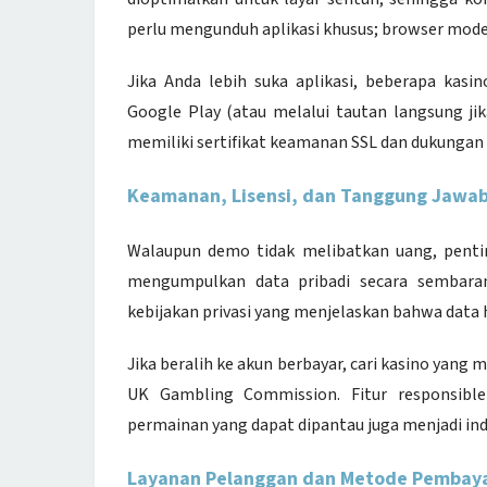
perlu mengunduh aplikasi khusus; browser moder
Jika Anda lebih suka aplikasi, beberapa kasi
Google Play (atau melalui tautan langsung jika
memiliki sertifikat keamanan SSL dan dukungan 
Keamanan, Lisensi, dan Tanggung Jawa
Walaupun demo tidak melibatkan uang, penti
mengumpulkan data pribadi secara sembara
kebijakan privasi yang menjelaskan bahwa data 
Jika beralih ke akun berbayar, cari kasino yang 
UK Gambling Commission. Fitur responsible 
permainan yang dapat dipantau juga menjadi in
Layanan Pelanggan dan Metode Pembay