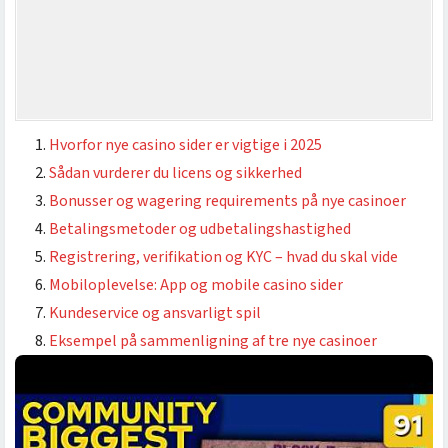
Hvorfor nye casino sider er vigtige i 2025
Sådan vurderer du licens og sikkerhed
Bonusser og wagering requirements på nye casinoer
Betalingsmetoder og udbetalingshastighed
Registrering, verifikation og KYC – hvad du skal vide
Mobiloplevelse: App og mobile casino sider
Kundeservice og ansvarligt spil
Eksempel på sammenligning af tre nye casinoer