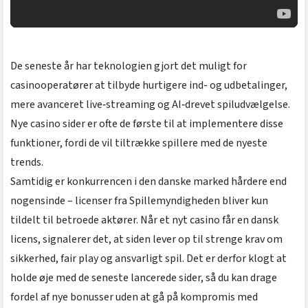
De seneste år har teknologien gjort det muligt for
casinooperatører at tilbyde hurtigere ind- og udbetalinger,
mere avanceret live‑streaming og AI‑drevet spiludvælgelse.
Nye casino sider er ofte de første til at implementere disse
funktioner, fordi de vil tiltrække spillere med de nyeste
trends.
Samtidig er konkurrencen i den danske marked hårdere end
nogensinde – licenser fra Spillemyndigheden bliver kun
tildelt til betroede aktører. Når et nyt casino får en dansk
licens, signalerer det, at siden lever op til strenge krav om
sikkerhed, fair play og ansvarligt spil. Det er derfor klogt at
holde øje med de seneste lancerede sider, så du kan drage
fordel af nye bonusser uden at gå på kompromis med