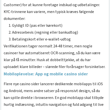
Customer) for at kunne foretage indskud og udbetalinger.
KYC‑trinnene kan variere, men typisk kræves følgende
dokumenter:
Gyldigt ID (pas eller kørekort)
Adressebevis (regning eller bankudtog)
Betalingskort eller e‑wallet‑udtog
Verifikationen tager normalt 24‑48 timer, men nogle
casinoer har automatiseret OCR‑scanning, så du kan være
klar på få minutter. Husk at dobbelttjekke, at du har
uploadet klare billeder – slørede filer forårsager forsinkelser.
Mobiloplevelse: App og mobile casino sider
Flere nye casino sider lancerer dedikerede mobilapps til iOS
og Android, mens andre satser på responsivt design, så du
kan spille direkte i browseren. En god mobilapp skal tilbyde
hurtig indlæsning, intuitiv navigation og fuld adgang til live