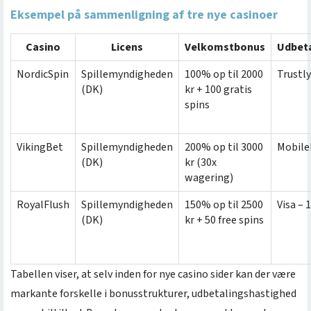
Eksempel på sammenligning af tre nye casinoer
Casino
Licens
Velkomstbonus
Udbeta
NordicSpin
Spillemyndigheden
100% op til 2000
Trustly
(DK)
kr + 100 gratis
spins
VikingBet
Spillemyndigheden
200% op til 3000
Mobile
(DK)
kr (30x
wagering)
RoyalFlush
Spillemyndigheden
150% op til 2500
Visa – 
(DK)
kr + 50 free spins
Tabellen viser, at selv inden for nye casino sider kan der være
markante forskelle i bonusstrukturer, udbetalingshastighed