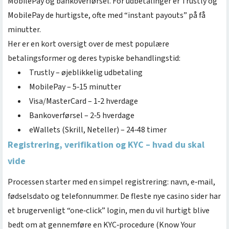
MobilePay og bankoverførsel. For udbetalinger er Trustly og
MobilePay de hurtigste, ofte med “instant payouts” på få
minutter.
Her er en kort oversigt over de mest populære
betalingsformer og deres typiske behandlingstid:
Trustly – øjeblikkelig udbetaling
MobilePay – 5‑15 minutter
Visa/MasterCard – 1‑2 hverdage
Bankoverførsel – 2‑5 hverdage
eWallets (Skrill, Neteller) – 24‑48 timer
Registrering, verifikation og KYC – hvad du skal
vide
Processen starter med en simpel registrering: navn, e‑mail,
fødselsdato og telefonnummer. De fleste nye casino sider har
et brugervenligt “one‑click” login, men du vil hurtigt blive
bedt om at gennemføre en KYC‑procedure (Know Your