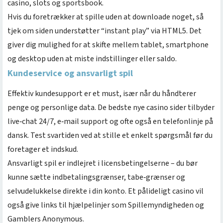
casino, slots og sportsbook.
Hvis du foretrækker at spille uden at downloade noget, så
tjek om siden understøtter “instant play” via HTML5. Det
giver dig mulighed for at skifte mellem tablet, smartphone
og desktop uden at miste indstillinger eller saldo.
Kundeservice og ansvarligt spil
Effektiv kundesupport er et must, især når du håndterer
penge og personlige data. De bedste nye casino sider tilbyder
live‑chat 24/7, e‑mail support og ofte også en telefonlinje på
dansk. Test svartiden ved at stille et enkelt spørgsmål før du
foretager et indskud.
Ansvarligt spil er indlejret i licensbetingelserne – du bør
kunne sætte indbetalingsgrænser, tabe‑grænser og
selvudelukkelse direkte i din konto. Et pålideligt casino vil
også give links til hjælpelinjer som Spillemyndigheden og
Gamblers Anonymous.