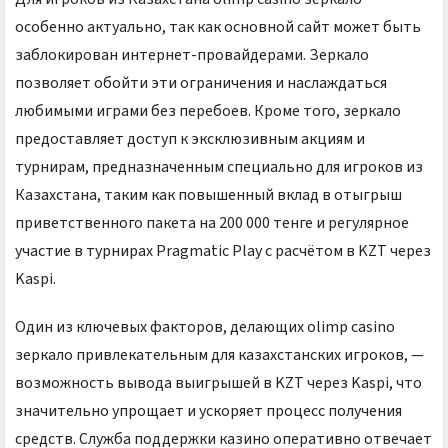
особенно актуально, так как основной сайт может быть
заблокирован интернет-провайдерами. Зеркало
позволяет обойти эти ограничения и наслаждаться
любимыми играми без перебоев. Кроме того, зеркало
предоставляет доступ к эксклюзивным акциям и
турнирам, предназначенным специально для игроков из
Казахстана, таким как повышенный вклад в отыгрыш
приветственного пакета на 200 000 тенге и регулярное
участие в турнирах Pragmatic Play с расчётом в KZT через
Kaspi.
Один из ключевых факторов, делающих olimp casino
зеркало привлекательным для казахстанских игроков, —
возможность вывода выигрышей в KZT через Kaspi, что
значительно упрощает и ускоряет процесс получения
средств. Служба поддержки казино оперативно отвечает