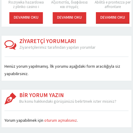
Rozrywka hazardowa
Αξιοπιστία, διαφάνεια
Abilità e prontezza per
z plinko casino i
και στιγμές
affrontare
potencjalne wygrane
αδρεναλίνης με το
chickenroad, un gioco
dla każdego gracza
thorfortune casino
di destrezza che mette
DEVAMINI OKU
DEVAMINI OKU
DEVAMINI OKU
Mechanika Gry Plinko:
online για όλους τους
alla prova i tuoi riflessi
Jak to Działa? Wpływ
παίκτες Ασφάλεια και
La Meccanica di...
Rozmieszczenia
Αδειοδότηση: Βασικοί
Sztyftów...
Παράγοντες
Εμπιστοσύνης...
ZİYARETÇİ YORUMLARI
Ziyaretçilerimiz tarafından yapılan yorumlar
Henüz yorum yapılmamış. İlk yorumu aşağıdaki form aracılığıyla siz
yapabilirsiniz.
BİR YORUM YAZIN
Bu konu hakkındaki görüşünüzü belirtmek ister misiniz?
Müşteri Temsilcisi
Yorum yapabilmek için
oturum açmalısınız
.