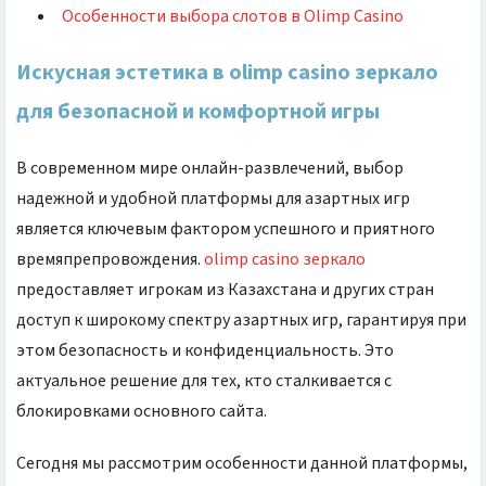
Особенности выбора слотов в Olimp Casino
Искусная эстетика в olimp casino зеркало
для безопасной и комфортной игры
В современном мире онлайн-развлечений, выбор
надежной и удобной платформы для азартных игр
является ключевым фактором успешного и приятного
времяпрепровождения.
olimp casino зеркало
предоставляет игрокам из Казахстана и других стран
доступ к широкому спектру азартных игр, гарантируя при
этом безопасность и конфиденциальность. Это
актуальное решение для тех, кто сталкивается с
блокировками основного сайта.
Сегодня мы рассмотрим особенности данной платформы,