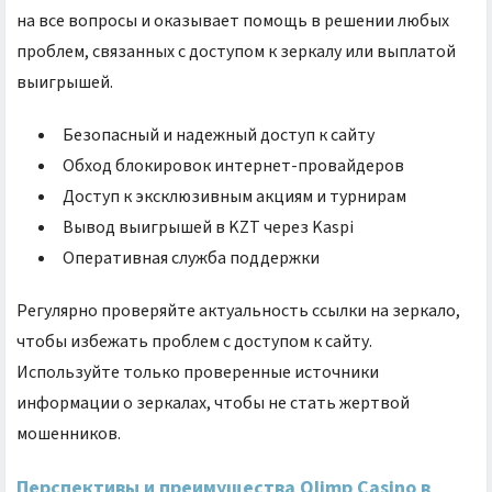
на все вопросы и оказывает помощь в решении любых
проблем, связанных с доступом к зеркалу или выплатой
выигрышей.
Безопасный и надежный доступ к сайту
Обход блокировок интернет-провайдеров
Доступ к эксклюзивным акциям и турнирам
Вывод выигрышей в KZT через Kaspi
Оперативная служба поддержки
Регулярно проверяйте актуальность ссылки на зеркало,
чтобы избежать проблем с доступом к сайту.
Используйте только проверенные источники
информации о зеркалах, чтобы не стать жертвой
мошенников.
Перспективы и преимущества Olimp Casino в