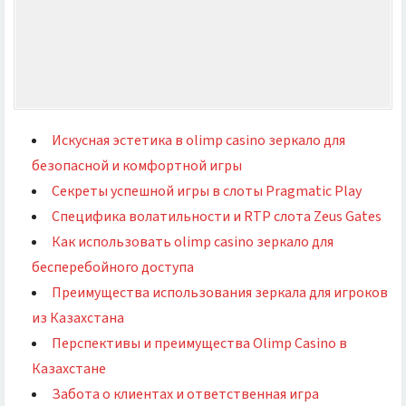
Искусная эстетика в olimp casino зеркало для
безопасной и комфортной игры
Секреты успешной игры в слоты Pragmatic Play
Специфика волатильности и RTP слота Zeus Gates
Как использовать olimp casino зеркало для
бесперебойного доступа
Преимущества использования зеркала для игроков
из Казахстана
Перспективы и преимущества Olimp Casino в
Казахстане
Забота о клиентах и ответственная игра