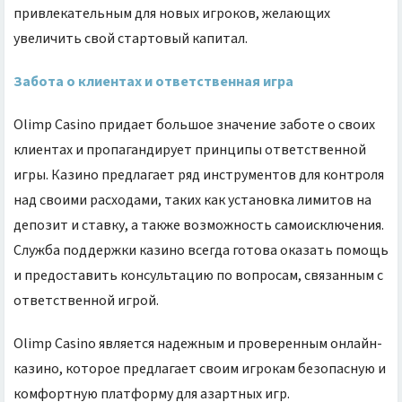
привлекательным для новых игроков, желающих
увеличить свой стартовый капитал.
Забота о клиентах и ответственная игра
Olimp Casino придает большое значение заботе о своих
клиентах и пропагандирует принципы ответственной
игры. Казино предлагает ряд инструментов для контроля
над своими расходами, таких как установка лимитов на
депозит и ставку, а также возможность самоисключения.
Служба поддержки казино всегда готова оказать помощь
и предоставить консультацию по вопросам, связанным с
ответственной игрой.
Olimp Casino является надежным и проверенным онлайн-
казино, которое предлагает своим игрокам безопасную и
комфортную платформу для азартных игр.