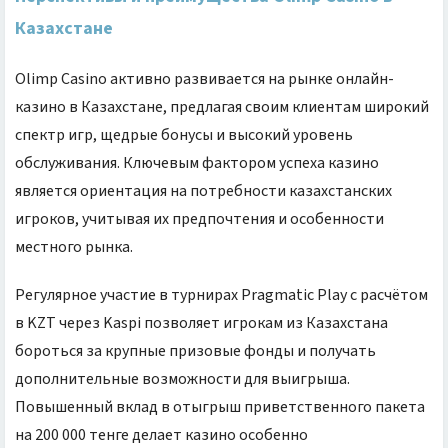
Казахстане
Olimp Casino активно развивается на рынке онлайн-
казино в Казахстане, предлагая своим клиентам широкий
спектр игр, щедрые бонусы и высокий уровень
обслуживания. Ключевым фактором успеха казино
является ориентация на потребности казахстанских
игроков, учитывая их предпочтения и особенности
местного рынка.
Регулярное участие в турнирах Pragmatic Play с расчётом
в KZT через Kaspi позволяет игрокам из Казахстана
бороться за крупные призовые фонды и получать
дополнительные возможности для выигрыша.
Повышенный вклад в отыгрыш приветственного пакета
на 200 000 тенге делает казино особенно