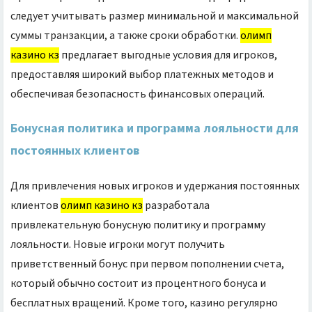
следует учитывать размер минимальной и максимальной
суммы транзакции, а также сроки обработки.
олимп
казино кз
предлагает выгодные условия для игроков,
предоставляя широкий выбор платежных методов и
обеспечивая безопасность финансовых операций.
Бонусная политика и программа лояльности для
постоянных клиентов
Для привлечения новых игроков и удержания постоянных
клиентов
олимп казино кз
разработала
привлекательную бонусную политику и программу
лояльности. Новые игроки могут получить
приветственный бонус при первом пополнении счета,
который обычно состоит из процентного бонуса и
бесплатных вращений. Кроме того, казино регулярно