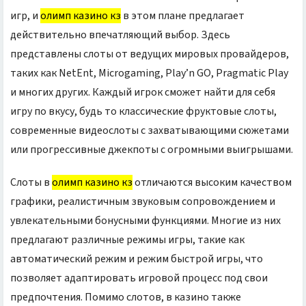
игр, и
олимп казино кз
в этом плане предлагает
действительно впечатляющий выбор. Здесь
представлены слоты от ведущих мировых провайдеров,
таких как NetEnt, Microgaming, Play’n GO, Pragmatic Play
и многих других. Каждый игрок сможет найти для себя
игру по вкусу, будь то классические фруктовые слоты,
современные видеослоты с захватывающими сюжетами
или прогрессивные джекпоты с огромными выигрышами.
Слоты в
олимп казино кз
отличаются высоким качеством
графики, реалистичным звуковым сопровождением и
увлекательными бонусными функциями. Многие из них
предлагают различные режимы игры, такие как
автоматический режим и режим быстрой игры, что
позволяет адаптировать игровой процесс под свои
предпочтения. Помимо слотов, в казино также