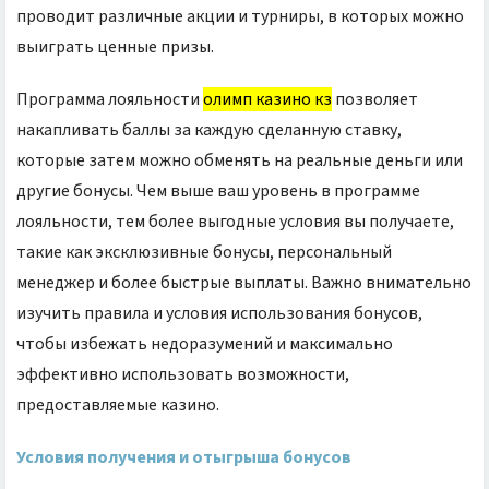
проводит различные акции и турниры, в которых можно
выиграть ценные призы.
Программа лояльности
олимп казино кз
позволяет
накапливать баллы за каждую сделанную ставку,
которые затем можно обменять на реальные деньги или
другие бонусы. Чем выше ваш уровень в программе
лояльности, тем более выгодные условия вы получаете,
такие как эксклюзивные бонусы, персональный
менеджер и более быстрые выплаты. Важно внимательно
изучить правила и условия использования бонусов,
чтобы избежать недоразумений и максимально
эффективно использовать возможности,
предоставляемые казино.
Условия получения и отыгрыша бонусов