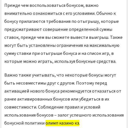
Прежде чем воспользоваться бонусом, важно
внимательно ознакомиться с его условиями. Обычно к
бонусу прилагаются требования по отыгрышу, которые
предусматривают совершение определенной суммы
ставок, прежде чем вы сможете вывести выигрыш. Также
могут быть установлены ограничения на максимальную
сумму ставки при отыгрыше бонуса и на список игр, в
которые можно играть, используя бонусные средства.
Важно также учитывать, что некоторые бонусы могут
быть несовместимы друг с другом. Поэтому перед
активацией нового бонуса рекомендуется отказаться от
ранее активированных бонусов или убедиться в их
совместимости. Соблюдение правил и условий
использования бонусов – залог успешного использования
бонусной политики
олимп казино кз
.