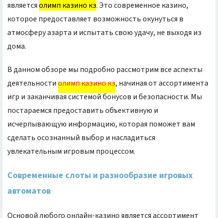
является
олимп казино кз
. Это современное казино,
которое предоставляет возможность окунуться в
атмосферу азарта и испытать свою удачу, не выходя из
дома.
В данном обзоре мы подробно рассмотрим все аспекты
деятельности
олимп казино кз
, начиная от ассортимента
игр и заканчивая системой бонусов и безопасности. Мы
постараемся предоставить объективную и
исчерпывающую информацию, которая поможет вам
сделать осознанный выбор и насладиться
увлекательным игровым процессом.
Современные слоты и разнообразие игровых
автоматов
Основой любого онлайн-казино является ассортимент