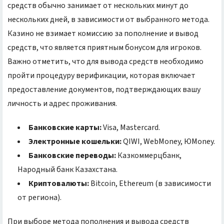
средств обычно занимает от нескольких минут до
нескольких дней, в зависимости от выбранного метода.
Казино не взимает комиссию за пополнение и вывод
средств, что является приятным бонусом для игроков.
Важно отметить, что для вывода средств необходимо
пройти процедуру верификации, которая включает
предоставление документов, подтверждающих вашу
личность и адрес проживания.
Банковские карты:
Visa, Mastercard.
Электронные кошельки:
QIWI, WebMoney, ЮMoney.
Банковские переводы:
Казкоммерцбанк,
Народный банк Казахстана.
Криптовалюты:
Bitcoin, Ethereum (в зависимости
от региона).
При выборе метода пополнения и вывода средств