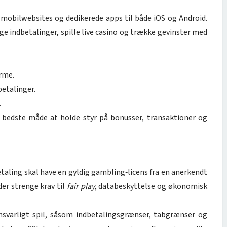
mobilwebsites og dedikerede apps til både iOS og Android.
ge indbetalinger, spille live casino og trække gevinster med
rme.
etalinger.
.
 bedste måde at holde styr på bonusser, transaktioner og
taling skal have en gyldig gambling‑licens fra en anerkendt
der strenge krav til
fair play
, databeskyttelse og økonomisk
ansvarligt spil, såsom indbetalingsgrænser, tabgrænser og