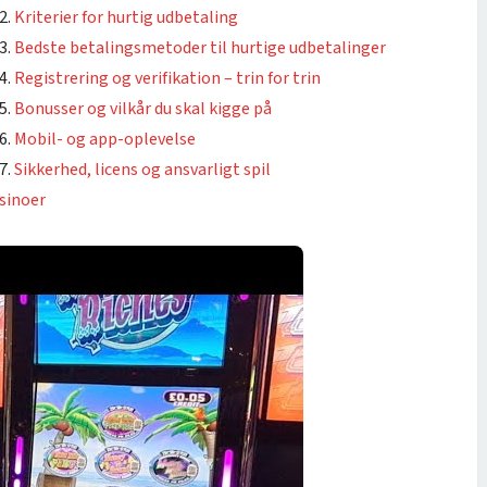
Kriterier for hurtig udbetaling
Bedste betalingsmetoder til hurtige udbetalinger
Registrering og verifikation – trin for trin
Bonusser og vilkår du skal kigge på
Mobil- og app-oplevelse
Sikkerhed, licens og ansvarligt spil
sinoer