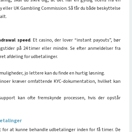
ing, skal du sikre dig, at det har en gyldig licens fra en
 eller UK Gambling Commission. Så får du både beskyttelse
alt.
hdrawal speed
. Et casino, der lover “instant payouts”, bør
tider på 24 timer eller mindre. Se efter anmeldelser fra
ret afdeling for udbetalinger.
uligheder, jo lettere kan du finde en hurtig løsning.
asinoer kræver omfattende KYC-dokumentation, hvilket kan
support kan ofte fremskynde processen, hvis der opstår
etalinger
 for at kunne behandle udbetalinger inden for få timer. De