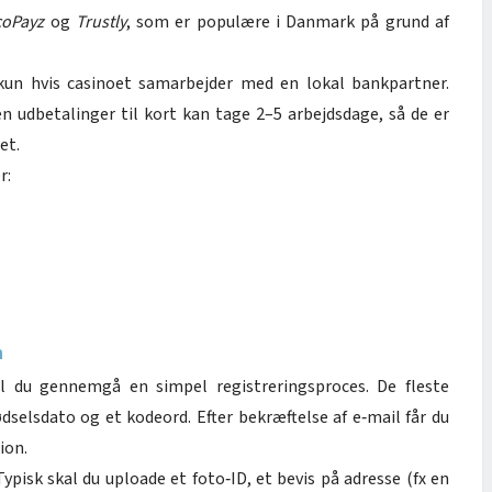
coPayz
og
Trustly
, som er populære i Danmark på grund af
kun hvis casinoet samarbejder med en lokal bankpartner.
n udbetalinger til kort kan tage 2–5 arbejdsdage, så de er
et.
r:
n
al du gennemgå en simpel registreringsproces. De fleste
dselsdato og et kodeord. Efter bekræftelse af e‑mail får du
ion.
 Typisk skal du uploade et foto‑ID, et bevis på adresse (fx en