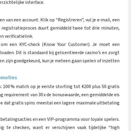
rzichtelijke interface.
n van een account. Klik op “Registreren”, vul je e‑mail, een
registratieproces duurt gemiddeld twee tot drie minuten,
 verificatielink.
m om een KYC‑check (Know Your Customer). Je moet een
loaden. Dit is standaard bij gelicentieerde casino’s en zorgt
ten zijn goedgekeurd, kun je meteen gaan spelen of inzetten
omoties
: 100 % match op je eerste storting tot €200 plus 50 gratis
g requirement van 30 x de bonuswaarde, een gemiddelde eis
e dat gratis spins meestal een lagere maximale uitbetaling
betalingsacties en een VIP‑programma voor loyale spelers.
 te checken, want er verschijnen vaak tijdelijke “high