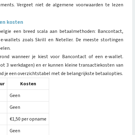
rements. Vergeet niet de algemene voorwaarden te lezen
en kosten
 belgie een breed scala aan betaalmethoden: Bancontact,
 e‑wallets zoals Skrill en Neteller. De meeste stortingen
elen.
ond wanneer je kiest voor Bancontact of een e‑wallet.
ot 3 werkdagen) en er kunnen kleine transactiekosten van
nd je een overzichtstabel met de belangrijkste betaalopties.
ur
Kosten
Geen
Geen
€1,50 per opname
Geen