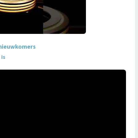
r nieuwkomers
 is