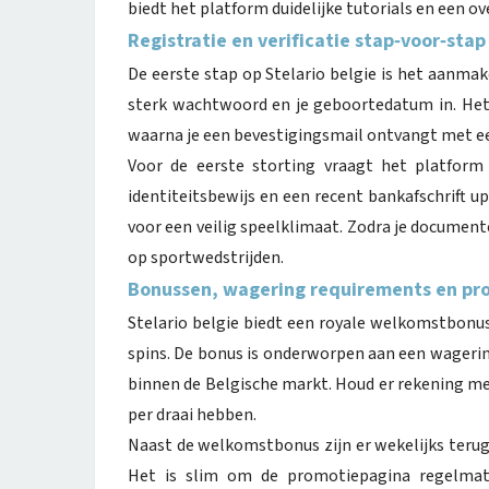
biedt het platform duidelijke tutorials en een ove
Registratie en verificatie stap‑voor‑stap
De eerste stap op Stelario belgie is het aanmake
sterk wachtwoord en je geboortedatum in. Het 
waarna je een bevestigingsmail ontvangt met een
Voor de eerste storting vraagt het platfor
identiteitsbewijs en een recent bankafschrift up
voor een veilig speelklimaat. Zodra je documen
op sportwedstrijden.
Bonussen, wagering requirements en pr
Stelario belgie biedt een royale welkomstbonus
spins. De bonus is onderworpen aan een wagerin
binnen de Belgische markt. Houd er rekening me
per draai hebben.
Naast de welkomstbonus zijn er wekelijks terug
Het is slim om de promotiepagina regelmatig