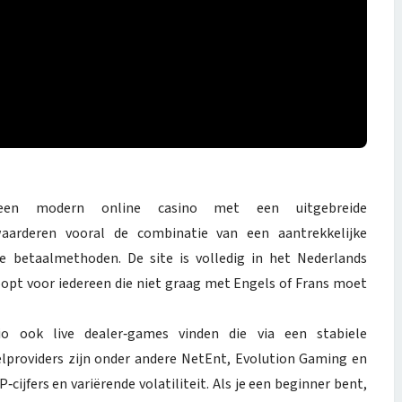
s een modern online casino met een uitgebreide
waarderen vooral de combinatie van een aantrekkelijke
 betaalmethoden. De site is volledig in het Nederlands
oopt voor iedereen die niet graag met Engels of Frans moet
io ook live dealer‑games vinden die via een stabiele
providers zijn onder andere NetEnt, Evolution Gaming en
ijfers en variërende volatiliteit. Als je een beginner bent,