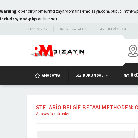
Warning
: opendir(/home/rmdizayn/domains/rmdizayn.com/public_html/wp-c
includes/load.php
on line
981
HAKKIMIZDA
ONLINE KATALOG
TANITIM VIDEOSU
ANASAYFA
KURUMSAL
ÜR
STELARIO BELGIË BETAALMETHODEN: O
Anasayfa
»
Ürünler