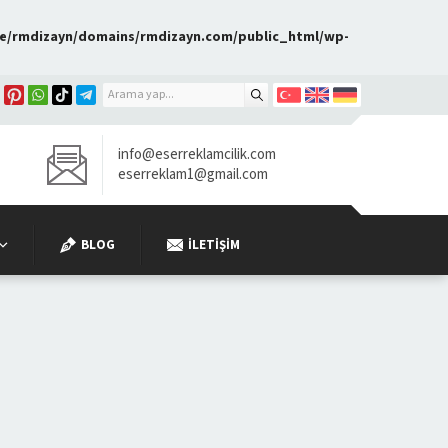
e/rmdizayn/domains/rmdizayn.com/public_html/wp-
info@eserreklamcilik.com
eserreklam1@gmail.com
BLOG
İLETIŞIM